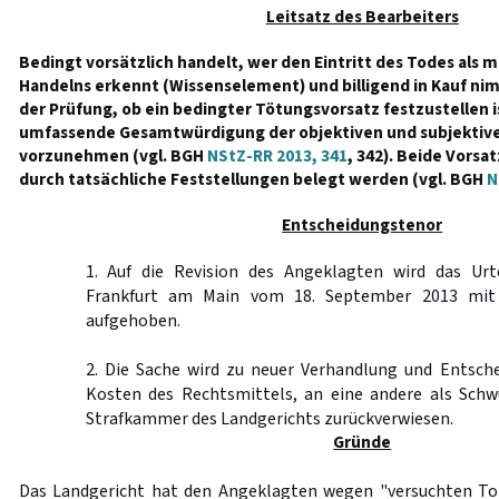
Leitsatz des Bearbeiters
Bedingt vorsätzlich handelt, wer den Eintritt des Todes als m
Handelns erkennt (Wissenselement) und billigend in Kauf ni
der Prüfung, ob ein bedingter Tötungsvorsatz festzustellen is
umfassende Gesamtwürdigung der objektiven und subjekti
vorzunehmen (vgl. BGH
NStZ-RR 2013, 341
, 342). Beide Vor
durch tatsächliche Feststellungen belegt werden (vgl. BGH
N
Entscheidungstenor
1. Auf die Revision des Angeklagten wird das Urt
Frankfurt am Main vom 18. September 2013 mit 
aufgehoben.
2. Die Sache wird zu neuer Verhandlung und Entsche
Kosten des Rechtsmittels, an eine andere als Schw
Strafkammer des Landgerichts zurückverwiesen.
Gründe
Das Landgericht hat den Angeklagten wegen "versuchten Tot