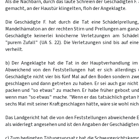
Als die Nachbarn, durch das laute Schreien der Geschädigten F.
gemacht, an der Haustür klingelten, floh der Angeklagte.
Die Geschädigte F. hat durch die Tat eine Schädelprellung
Mandelhämaton an der rechten Stirn und Prellungen am ganzen
Geschädigte keinerlei knöcherne Verletzungen am Schädel
"purem Zufall" (UA S. 22). Die Verletzungen sind bis auf ein
verheilt.
b) Der Angeklagte hat die Tat in der Hauptverhandlung im
Abweichend von den Feststellungen hat er sich allerdings u
Geschädigte nicht vier bis fünf Mal auf den Boden sondern zwei
geschlagen und dann getreten zu haben. Er sei auch gar nicht 
packen und "so etwas" zu machen. Er habe früher geboxt und 
wenn man "so etwas" mache. "Wenn er das tatsächlich getan h
sechs Mal mit seiner Kraft geschlagen hätte, wäre sie wohl nicht
Das Landgericht hat die von den Feststellungen abweichende 
als widerlegt angesehen und ist den Angaben der Geschädigten 
c) Zum bedingten Tötungsvorsatz hat die Schwurgerichtskamme