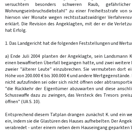
versuchtem besonders schweren Raub, gefährlicher
Wohnungseinbruchsdiebstahl" zu einer Freiheitsstrafe von s
hiervon vier Monate wegen rechtsstaatswidriger Verfahrensv
erklärt. Die Revision des Angeklagten, mit der er die Verletz
hat Erfolg.
1. Das Landgericht hat die folgenden Feststellungen und Wertu
a) Ende Juli 2004 planten der Angeklagte, sein Landsmann K
einen bewaffneten Überfall begangen hatte, und zwei weitere 
zweier "älterer Leute" einzubrechen. Sie vermuteten dort e
Höhe von 200.000 € bis 300.000 € und andere Wertgegenstände. F
nicht aufzufinden sei oder sich nicht öffnen oder abtransporti
"die Rückkehr der Eigentümer abzuwarten und diese anschli
Schusswaffe dazu zu zwingen, das Versteck des Tresors prei
öffnen" (UA S. 10).
Entsprechend diesem Tatplan drangen zunächst K. und ein wei
ein, indem sie die Glastüren des Hauses aufhebelten. Der Angek
verabredet - unter einem neben dem Hauseingang geparkten