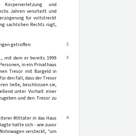
 Körperverletzung und
echs Jahren verurteilt und
erzögerung für vollstreckt
ung sachlichen Rechts rügt,
2
ngen getroffen:
3
., mit dem er bereits 1999
Personen, in ein Privathaus
inen Tresor mit Bargeld in
ür den Fall, dass der Tresor
eren ließe, beschlossen sie,
eßend unter Vorhalt einer
szugeben und den Tresor zu
4
terer Mittäter in das Haus
lagte hatte sich - wie zuvor
 Wohnwagen versteckt, "um