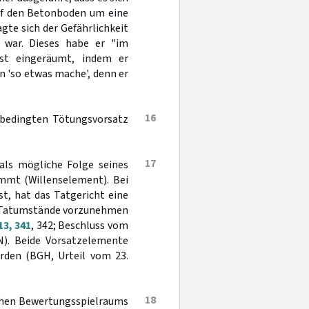
auf den Betonboden um eine
te sich der Gefährlichkeit
 war. Dieses habe er "im
st eingeräumt, indem er
 'so etwas mache', denn er
16
 bedingten Tötungsvorsatz
17
 als mögliche Folge seines
immt (Willenselement). Bei
st, hat das Tatgericht eine
n Tatumstände vorzunehmen
3, 341
, 342; Beschluss vom
N). Beide Vorsatzelemente
rden (BGH, Urteil vom 23.
18
ichen Bewertungsspielraums