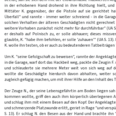
in der erhobenen Hand drohend in ihre Richtung hielt, und
Mittäter K. gegenüber, der die Pistole auf sie gerichtet hat
Überfall" und rannte - immer weiter schreiend - in die Garag
solchen Verhalten der älteren Geschädigten nicht gerechnet 
weitere Vorhaben zunächst nicht mehr für durchführbar" (UA S
er deshalb auf Polnisch zu, er solle abhauen; dieses missv
glaubte, K. "habe ihm befohlen, er solle 'zuhauen'" (UA S. 13)
K. wolle ihn testen, ob er auch zu bedeutenderen Tatbeiträgen 
Um K. "seine Gefolgschaft zu beweisen", rannte der Angeklagte
in die Garage, warf dort das Hackbeil weg, packte die Zeugin 
und schleuderte sie mehrere Meter weit von sich weg auf 
wollte die Geschädigte hierdurch davon abhalten, weiter s
zugleich gefügig machen, um mit ihrer Hilfe an den Inhalt des 
Der Zeuge N., der seine Lebensgefährtin am Boden liegen sah 
kommen wollte, griff den auch ihm körperlich überlegenen 
und schlug ihm mit einem Besen auf den Kopf. Der Angeklagte,
und schmerzende Platzwunde erlitt, geriet in Rage "und verspü
S. 13). Er schlug N. den Besen aus der Hand und brachte ih