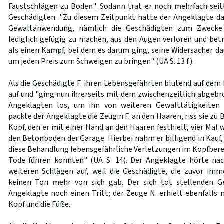
Faustschlägen zu Boden". Sodann trat er noch mehrfach seit
Geschädigten. "Zu diesem Zeitpunkt hatte der Angeklagte das
Gewaltanwendung, nämlich die Geschädigten zum Zwecke 
lediglich gefügig zu machen, aus den Augen verloren und bet
als einen Kampf, bei dem es darum ging, seine Widersacher da
um jeden Preis zum Schweigen zu bringen" (UA S. 13 f.).
Als die Geschädigte F. ihren Lebensgefährten blutend auf dem 
auf und "ging nun ihrerseits mit dem zwischenzeitlich abgebr
Angeklagten los, um ihn von weiteren Gewalttätigkeiten [.
packte der Angeklagte die Zeugin F. an den Haaren, riss sie zu
Kopf, den er mit einer Hand an den Haaren festhielt, vier Mal 
den Betonboden der Garage. Hierbei nahm er billigend in Kauf,
diese Behandlung lebensgefährliche Verletzungen im Kopfbereic
Tode führen konnten" (UA S. 14). Der Angeklagte hörte na
weiteren Schlägen auf, weil die Geschädigte, die zuvor imm
keinen Ton mehr von sich gab. Der sich tot stellenden G
Angeklagte noch einen Tritt; der Zeuge N. erhielt ebenfalls 
Kopf und die Füße.