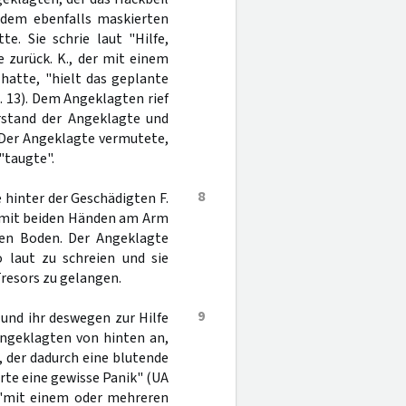
 dem ebenfalls maskierten
te. Sie schrie laut "Hilfe,
e zurück. K., der mit einem
hatte, "hielt das geplante
. 13). Dem Angeklagten rief
erstand der Angeklagte und
. Der Angeklagte vermutete,
"taugte".
8
 hinter der Geschädigten F.
F. mit beiden Händen am Arm
den Boden. Der Angeklagte
o laut zu schreien und sie
Tresors zu gelangen.
9
und ihr deswegen zur Hilfe
Angeklagten von hinten an,
 der dadurch eine blutende
rte eine gewisse Panik" (UA
n "mit einem oder mehreren