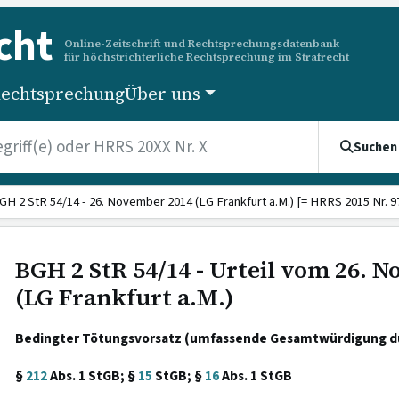
cht
Online-Zeitschrift und Rechtsprechungsdatenbank
für höchstrichterliche Rechtsprechung im Strafrecht
echtsprechung
Über uns
Suchen
GH 2 StR 54/14 - 26. November 2014 (LG Frankfurt a.M.) [= HRRS 2015 Nr. 9
BGH 2 StR 54/14 - Urteil vom 26. 
(LG Frankfurt a.M.)
Bedingter Tötungsvorsatz (umfassende Gesamtwürdigung dur
§
212
Abs. 1 StGB; §
15
StGB; §
16
Abs. 1 StGB