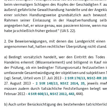
beim viermaligen Schlagen des Kopfes der Geschädigten F. 
äußerst gefährliche Gewalthandlung handelte und der Angeklag
einer solchen Handlungsweise grundsätzlich auch bewusst
Rahmen seiner Einlassung in der Hauptverhandlung selb
angegeben hat, er wisse genau, was passieren könne, wenn man
habe ja schließlich früher geboxt" (UA S. 22).
2. Die Beweiserwägungen, mit denen das Landgericht einen
angenommen hat, halten rechtlicher Überprüfung nicht stand.
a) Bedingt vorsätzlich handelt, wer den Eintritt des Todes
Handelns erkennt (Wissenselement) und billigend in Kauf n
der Prüfung, ob ein bedingter Tötungsvorsatz festzustellen i
umfassende Gesamtwürdigung der objektiven und subjektive
(vgl. Senat, Urteil vom 17. Juli 2013 -
2 StR 176/13
,
NStZ-RR 201
27. August 2013 -
2 StR 148/13
,
NStZ 2014, 35
, jeweils mw
müssen zudem durch tatsächliche Feststellungen belegt we
Februar 2012 -
4 StR 608/11
,
NStZ 2012, 443
, 444).
b) Auch unter Berücksichtigung des bestehenden tatrichterl