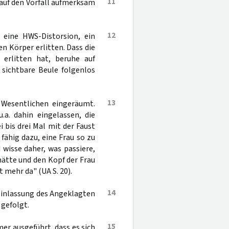
11
 auf den Vorfall aufmerksam
12
, eine HWS-Distorsion, ein
 Körper erlitten. Dass die
 erlitten hat, beruhe auf
e sichtbare Beule folgenlos
13
 Wesentlichen eingeräumt.
.a. dahin eingelassen, die
 bis drei Mal mit der Faust
fähig dazu, eine Frau so zu
wisse daher, was passiere,
ätte und den Kopf der Frau
 mehr da" (UA S. 20).
14
Einlassung des Angeklagten
gefolgt.
15
r ausgeführt, dass es sich