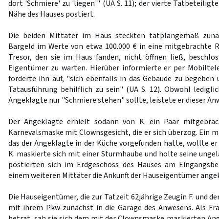
dort 'Schmiere' zu 'liegen'" (UA S. 11); der vierte Tatbeteiligt
Nähe des Hauses postiert.
Die beiden Mittäter im Haus steckten tatplangemäß zun
Bargeld im Werte von etwa 100.000 € in eine mitgebrachte Re
Tresor, den sie im Haus fanden, nicht öffnen ließ, beschlos
Eigentümer zu warten. Hierüber informierte er per Mobilte
forderte ihn auf, "sich ebenfalls in das Gebäude zu begeben 
Tatausführung behilflich zu sein" (UA S. 12). Obwohl ledigli
Angeklagte nur "Schmiere stehen" sollte, leistete er dieser An
Der Angeklagte erhielt sodann von K. ein Paar mitgebra
Karnevalsmaske mit Clownsgesicht, die er sich überzog. Ein m
das der Angeklagte in der Küche vorgefunden hatte, wollte er
K. maskierte sich mit einer Sturmhaube und holte seine ungel
postierten sich im Erdgeschoss des Hauses am Eingangsbe
einem weiteren Mittäter die Ankunft der Hauseigentümer ange
Die Hauseigentümer, die zur Tatzeit 62jährige Zeugin F. und de
mit ihrem Pkw zunächst in die Garage des Anwesens. Als Fr
betrat, sah sie sich dem mit der Clownsmaske maskierten Ang