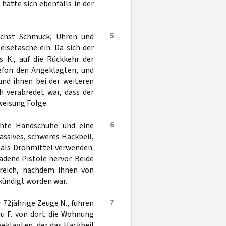
e hatte sich ebenfalls in der
5
ächst Schmuck, Uhren und
isetasche ein. Da sich der
s K., auf die Rückkehr der
lefon den Angeklagten, und
und ihnen bei der weiteren
ch verabredet war, dass der
weisung Folge.
6
chte Handschuhe und eine
assives, schweres Hackbeil,
 als Drohmittel verwenden.
adene Pistole hervor. Beide
reich, nachdem ihnen von
kündigt worden war.
7
r 72jährige Zeuge N., fuhren
au F. von dort die Wohnung
eklagten, der das Hackbeil