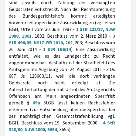
sind jeweils durch Zahlung der verhängten
Geldstrafen vollstreckt. Nach der Rechtsprechung
des Bundesgerichtshofs kommt erledigten
Vorverurteilungen keine Zäsurwirkung zu (vgl. etwa
BGH, Urteil vom 30. Juni 1987 -
1 StR 222/87
,
NJW
1988, 1801
, 1802; Beschluss vom 2. März 2010 -
3
StR 496/09
,
NStZ-RR 2010, 202
, 203; Beschluss vom
26. Juni 2014 -
1 StR 166/14
). Eine Zäsurwirkung
entfaltet, wie es das Landgericht zu Recht
angenommen hat, deshalb erst der Strafbefehl des
Amtsgerichts Augsburg vom 24. August 2011 - 3 Ds
607 Js 120603/11, weil die dort verhängte
Geldstrafe noch nicht erledigt ist. Die
Aufrechterhaltung der mit Urteil des Amtsgerichts
Offenbach am Main angeordneten Sperrfrist
gemäß §
69a
StGB lässt keinen Rechtsfehler
erkennen (zur Entscheidung über die Sperrfrist bei
der nachträglichen Gesamtstrafenbildung vgl.
BGH, Beschluss vom 19. September 2000 -
4 StR
320/00
,
NJW 2000, 3654
, 3655).