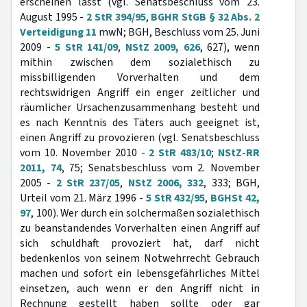
erscheinen lässt (vgl. Senatsbeschluss vom 23.
August 1995 -
2 StR 394/95
,
BGHR StGB § 32 Abs. 2
Verteidigung 11
mwN; BGH, Beschluss vom 25. Juni
2009 -
5 StR 141/09
,
NStZ 2009, 626
, 627), wenn
mithin zwischen dem sozialethisch zu
missbilligenden Vorverhalten und dem
rechtswidrigen Angriff ein enger zeitlicher und
räumlicher Ursachenzusammenhang besteht und
es nach Kenntnis des Täters auch geeignet ist,
einen Angriff zu provozieren (vgl. Senatsbeschluss
vom 10. November 2010 -
2 StR 483/10
;
NStZ-RR
2011, 74
, 75; Senatsbeschluss vom 2. November
2005 -
2 StR 237/05
,
NStZ 2006, 332
, 333; BGH,
Urteil vom 21. März 1996 -
5 StR 432/95
,
BGHSt 42,
97
, 100). Wer durch ein solchermaßen sozialethisch
zu beanstandendes Vorverhalten einen Angriff auf
sich schuldhaft provoziert hat, darf nicht
bedenkenlos von seinem Notwehrrecht Gebrauch
machen und sofort ein lebensgefährliches Mittel
einsetzen, auch wenn er den Angriff nicht in
Rechnung gestellt haben sollte oder gar