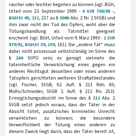
rascher oder leichter begehen zu können (vgl. BGH,
Urteil vom 23. September 1999 -
4 StR 700/98
-,
BGHSt 45, 211
, 217 zu §
306b
Abs. 2 Nr. 2 StGB) und
ihm zwar nicht der Tod des Opfers, wohl aber die
Tötungshandlung als Tatmittel geeignet
erscheint (vgl. BGH, Urteil vom 9. März 1993 -
1 StR
870/92
,
BGHSt 39, 159
, 161). Die „andere Tat“ muss
dabei nicht prozessual selbstständig im Sinne des
§
264
StPO sein; es genügt vielmehr die
tateinheitliche Verwirklichung eines gegen ein
anderes Rechtsgut desselben oder eines anderen
Tatopfers gerichteten weiteren Straftatbestandes
(vgl. Fischer, StGB, 62. Aufl. § 211 Rdn. 65;
MüKo/Schneider, StGB 2. Aufl. § 211 Rn. 253).
Ermöglichungsabsicht im Sinne des §
211
Abs. 2
StGB setzt jedoch voraus, dass der Täter in der
Absicht tötet, zusätzliches kriminelles Unrecht
verwirklichen zu können; die besondere
Verwerflichkeit der Tötung eines anderen zu
diesem Zweck liegt darin, dass der Täter bereit ist,