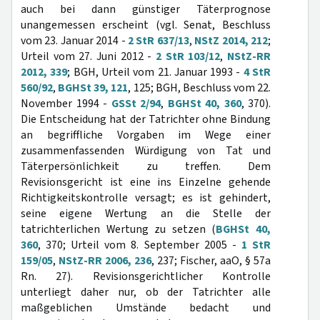
auch bei dann günstiger Täterprognose
unangemessen erscheint (vgl. Senat, Beschluss
vom 23. Januar 2014 -
2 StR 637/13
,
NStZ 2014, 212
;
Urteil vom 27. Juni 2012 -
2 StR 103/12
,
NStZ-RR
2012, 339
; BGH, Urteil vom 21. Januar 1993 -
4 StR
560/92
,
BGHSt 39, 121
, 125; BGH, Beschluss vom 22.
November 1994 -
GSSt 2/94
,
BGHSt 40, 360
, 370).
Die Entscheidung hat der Tatrichter ohne Bindung
an begriffliche Vorgaben im Wege einer
zusammenfassenden Würdigung von Tat und
Täterpersönlichkeit zu treffen. Dem
Revisionsgericht ist eine ins Einzelne gehende
Richtigkeitskontrolle versagt; es ist gehindert,
seine eigene Wertung an die Stelle der
tatrichterlichen Wertung zu setzen (
BGHSt 40,
360
, 370; Urteil vom 8. September 2005 -
1 StR
159/05
,
NStZ-RR 2006, 236
, 237; Fischer, aaO, § 57a
Rn. 27). Revisionsgerichtlicher Kontrolle
unterliegt daher nur, ob der Tatrichter alle
maßgeblichen Umstände bedacht und