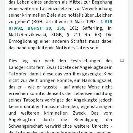
das Leben eines anderen als Mittel zur Begehung
einer weiteren Tat einzusetzen, zur Verwirklichung
seiner kriminellen Ziele also notfalls über „Leichen
zu gehen“ (BGH, Urteil vom 9. März 1993 -
1 StR
870/92
,
BGHSt 39, 159
, 161; Safferling, in:
Matt/Renzikowski, StGB, § 211 Rn. 63). Die
Ermöglichung einer anderen Straftat muss dabei
das handlungsleitende Motiv des Täters sein.
11
Dies lag hier nach den Feststellungen des
Landgerichts fern. Zwar tötete der Angeklagte sein
Tatopfer, damit diese das von ihm gezeugte Kind
nicht zur Welt bringen konnte, ein Handlungsziel,
das er - wie er wusste - auf andere Weise nicht
erreichen konnte. Jenseits der Lebensvernichtung
seines Tatopfers verfolgte der Angeklagte jedoch
keinen darüber hinausreichenden, eigenständigen
und weiteren kriminellen Zweck. Das vom
Angeklagten durch die Beendigung der
Schwangerschaft verwirklichte weitere Unrecht -
die Tötung des noch ungeborenen Lebens - wird bei