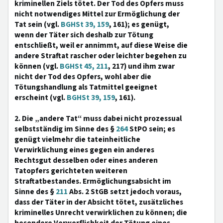
kriminellen Ziels tötet. Der Tod des Opfers muss
nicht notwendiges Mittel zur Ermöglichung der
Tat sein (vgl.
BGHSt 39, 159
, 161); es genügt,
wenn der Täter sich deshalb zur Tötung
entschließt, weil er annimmt, auf diese Weise die
andere Straftat rascher oder leichter begehen zu
können (vgl.
BGHSt 45, 211
, 217) und ihm zwar
nicht der Tod des Opfers, wohl aber die
Tötungshandlung als Tatmittel geeignet
erscheint (vgl.
BGHSt 39, 159
, 161).
2. Die „andere Tat“ muss dabei nicht prozessual
selbstständig im Sinne des §
264
StPO sein; es
genügt vielmehr die tateinheitliche
Verwirklichung eines gegen ein anderes
Rechtsgut desselben oder eines anderen
Tatopfers gerichteten weiteren
Straftatbestandes. Ermöglichungsabsicht im
Sinne des §
211
Abs. 2 StGB setzt jedoch voraus,
dass der Täter in der Absicht tötet, zusätzliches
kriminelles Unrecht verwirklichen zu können; die