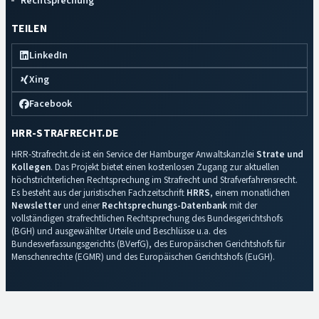
Rechtsprechung
TEILEN
LinkedIn
Xing
Facebook
HRR-STRAFRECHT.DE
HRR-Strafrecht.de ist ein Service der Hamburger Anwaltskanzlei
Strate und
Kollegen
. Das Projekt bietet einen kostenlosen Zugang zur aktuellen
höchstrichterlichen Rechtsprechung im Strafrecht und Strafverfahrensrecht.
Es besteht aus der juristischen Fachzeitschrift
HRRS
, einem monatlichen
Newsletter
und einer
Rechtsprechungs-Datenbank
mit der
vollständigen strafrechtlichen Rechtsprechung des Bundesgerichtshofs
(BGH) und ausgewählter Urteile und Beschlüsse u.a. des
Bundesverfassungsgerichts (BVerfG), des Europäischen Gerichtshofs für
Menschenrechte (EGMR) und des Europäischen Gerichtshofs (EuGH).
Impressum
·
Datenschutz