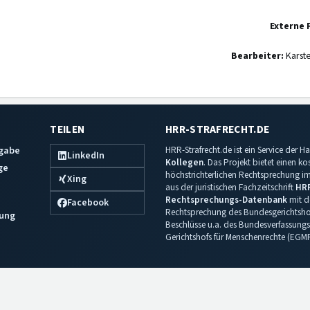
Externe 
Bearbeiter:
Karst
TEILEN
HRR-STRAFRECHT.DE
sgabe
HRR-Strafrecht.de ist ein Service der
LinkedIn
Kollegen
. Das Projekt bietet einen k
ge
höchstrichterlichen Rechtsprechung im 
Xing
aus der juristischen Fachzeitschrift
HR
Rechtsprechungs-Datenbank
mit de
Facebook
Rechtsprechung des Bundesgerichtshof
ung
Beschlüsse u.a. des Bundesverfassungs
Gerichtshofs für Menschenrechte (EGM
Impressum
·
Datenschutz