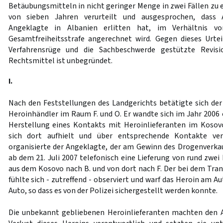
Betäubungsmitteln in nicht geringer Menge in zwei Fällen zu 
von sieben Jahren verurteilt und ausgesprochen, dass Au
Angeklagte in Albanien erlitten hat, im Verhältnis v
Gesamtfreiheitsstrafe angerechnet wird. Gegen dieses Urteil
Verfahrensrüge und die Sachbeschwerde gestützte Revis
Rechtsmittel ist unbegründet.
I.
Nach den Feststellungen des Landgerichts betätigte sich der 
Heroinhändler im Raum F. und O. Er wandte sich im Jahr 2006 
Herstellung eines Kontakts mit Heroinlieferanten im Kosov
sich dort aufhielt und über entsprechende Kontakte ve
organisierte der Angeklagte, der am Gewinn des Drogenverkauf
ab dem 21. Juli 2007 telefonisch eine Lieferung von rund zw
aus dem Kosovo nach B. und von dort nach F. Der bei dem Tran
fühlte sich - zutreffend - observiert und warf das Heroin am A
Auto, so dass es von der Polizei sichergestellt werden konnte.
Die unbekannt gebliebenen Heroinlieferanten machten den A