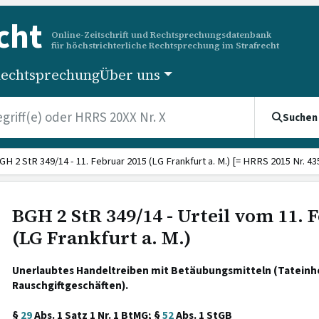
cht
Online-Zeitschrift und Rechtsprechungsdatenbank
für höchstrichterliche Rechtsprechung im Strafrecht
echtsprechung
Über uns
Suchen
GH 2 StR 349/14 - 11. Februar 2015 (LG Frankfurt a. M.) [= HRRS 2015 Nr. 43
BGH 2 StR 349/14 - Urteil vom 11. 
(LG Frankfurt a. M.)
Unerlaubtes Handeltreiben mit Betäubungsmitteln (Tateinh
Rauschgiftgeschäften).
§
29
Abs. 1 Satz 1 Nr. 1 BtMG; §
52
Abs. 1 StGB