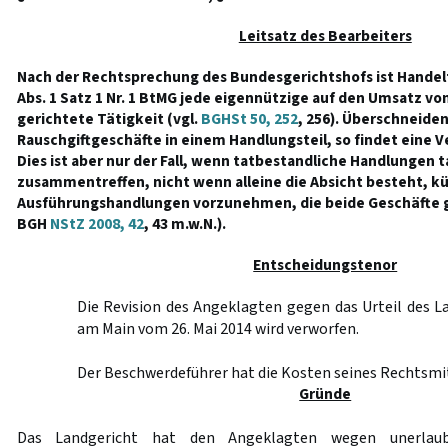
Leitsatz des Bearbeiters
Nach der Rechtsprechung des Bundesgerichtshofs ist Handel
Abs. 1 Satz 1 Nr. 1 BtMG jede eigennützige auf den Umsatz 
gerichtete Tätigkeit (vgl.
BGHSt 50, 252
, 256). Überschneide
Rauschgiftgeschäfte in einem Handlungsteil, so findet eine V
Dies ist aber nur der Fall, wenn tatbestandliche Handlungen t
zusammentreffen, nicht wenn alleine die Absicht besteht, kü
Ausführungshandlungen vorzunehmen, die beide Geschäfte g
BGH
NStZ 2008, 42
, 43 m.w.N.).
Entscheidungstenor
Die Revision des Angeklagten gegen das Urteil des L
am Main vom 26. Mai 2014 wird verworfen.
Der Beschwerdeführer hat die Kosten seines Rechtsmit
Gründe
Das Landgericht hat den Angeklagten wegen unerlaub