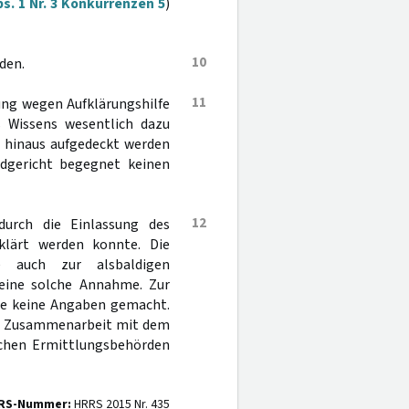
s. 1 Nr. 3 Konkurrenzen 5
)
10
den.
11
rung wegen Aufklärungshilfe
es Wissens wesentlich dazu
g hinaus aufgedeckt werden
ndgericht begegnet keinen
12
durch die Einlassung des
klärt werden konnte. Die
e auch zur alsbaldigen
 eine solche Annahme. Zur
gte keine Angaben gemacht.
gen Zusammenarbeit mit dem
chen Ermittlungsbehörden
RS-Nummer:
HRRS 2015 Nr. 435