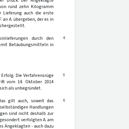
ter Druck. Der Angeklagte
g von rund zehn Kilogramm
 Lieferung auch die erste
. an A. übergeben, der es in
chergestellt.
4
inlieferungen durch den
 mit Betäubungsmitteln in
5
 Erfolg. Die Verfahrensrüge
rift vom 14. Oktober 2014
ich als unbegründet.
6
Das gilt auch, soweit das
h selbständigen Handlungen
gen sind nicht deshalb zur
 gesondert verfolgten A. am
des Angeklagten - auch dazu