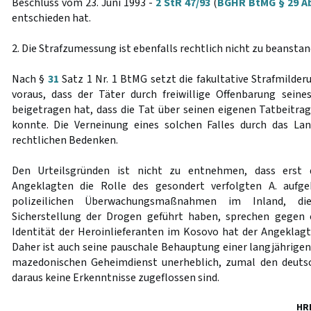
Beschluss vom 23. Juni 1993 -
2 StR 47/93
(
BGHR BtMG § 29 Ab
entschieden hat.
2. Die Strafzumessung ist ebenfalls rechtlich nicht zu beanstan
Nach §
31
Satz 1 Nr. 1 BtMG setzt die fakultative Strafmilde
voraus, dass der Täter durch freiwillige Offenbarung sein
beigetragen hat, dass die Tat über seinen eigenen Tatbeitra
konnte. Die Verneinung eines solchen Falles durch das La
rechtlichen Bedenken.
Den Urteilsgründen ist nicht zu entnehmen, dass erst 
Angeklagten die Rolle des gesondert verfolgten A. aufge
polizeilichen Überwachungsmaßnahmen im Inland, di
Sicherstellung der Drogen geführt haben, sprechen gegen
Identität der Heroinlieferanten im Kosovo hat der Angekla
Daher ist auch seine pauschale Behauptung einer langjähri
mazedonischen Geheimdienst unerheblich, zumal den deuts
daraus keine Erkenntnisse zugeflossen sind.
HR