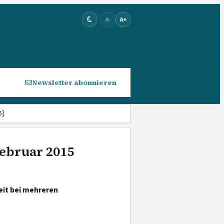
A-
A+
Newsletter abonnieren
5]
Februar 2015
eit bei mehreren