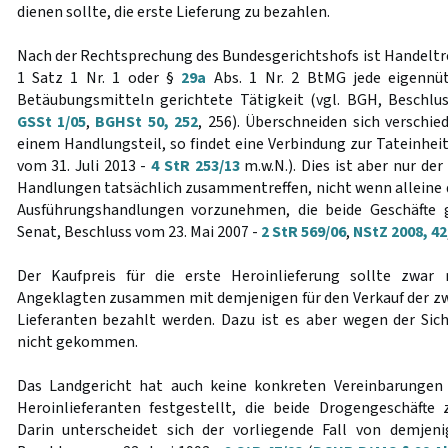
dienen sollte, die erste Lieferung zu bezahlen.
Nach der Rechtsprechung des Bundesgerichtshofs ist Handeltr
1 Satz 1 Nr. 1 oder §
29a
Abs. 1 Nr. 2 BtMG jede eigennü
Betäubungsmitteln gerichtete Tätigkeit (vgl. BGH, Beschlu
GSSt 1/05
,
BGHSt 50, 252
, 256). Überschneiden sich verschie
einem Handlungsteil, so findet eine Verbindung zur Tateinheit
vom 31. Juli 2013 -
4 StR 253/13
m.w.N.). Dies ist aber nur der
Handlungen tatsächlich zusammentreffen, nicht wenn alleine d
Ausführungshandlungen vorzunehmen, die beide Geschäfte 
Senat, Beschluss vom 23. Mai 2007 -
2 StR 569/06
,
NStZ 2008, 42
Der Kaufpreis für die erste Heroinlieferung sollte zwar
Angeklagten zusammen mit demjenigen für den Verkauf der z
Lieferanten bezahlt werden. Dazu ist es aber wegen der Sich
nicht gekommen.
Das Landgericht hat auch keine konkreten Vereinbarungen
Heroinlieferanten festgestellt, die beide Drogengeschäfte 
Darin unterscheidet sich der vorliegende Fall von demjen