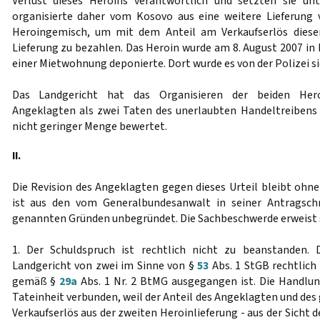
Verlust dieses Heroins verantwortlich und setzten sie un
organisierte daher vom Kosovo aus eine weitere Lieferun
Heroingemisch, um mit dem Anteil am Verkaufserlös dieser
Lieferung zu bezahlen. Das Heroin wurde am 8. August 2007 in F
einer Mietwohnung deponierte. Dort wurde es von der Polizei si
Das Landgericht hat das Organisieren der beiden Hero
Angeklagten als zwei Taten des unerlaubten Handeltreibens
nicht geringer Menge bewertet.
II.
Die Revision des Angeklagten gegen dieses Urteil bleibt ohne
ist aus den vom Generalbundesanwalt in seiner Antragsch
genannten Gründen unbegründet. Die Sachbeschwerde erweist s
1. Der Schuldspruch ist rechtlich nicht zu beanstanden. 
Landgericht von zwei im Sinne von §
53
Abs. 1 StGB rechtlic
gemäß §
29a
Abs. 1 Nr. 2 BtMG ausgegangen ist. Die Handlun
Tateinheit verbunden, weil der Anteil des Angeklagten und des
Verkaufserlös aus der zweiten Heroinlieferung - aus der Sicht 