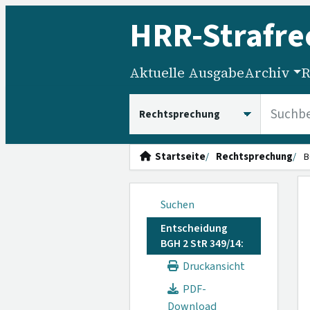
HRR
-Strafre
Aktuelle Ausgabe
Archiv
R
HRRS durchsuchen
Startseite
Rechtsprechung
B
Suchen
Entscheidung
BGH 2 StR 349/14:
Druckansicht
PDF-
Download