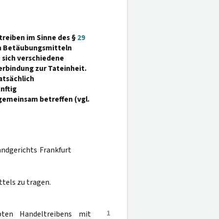
treiben im Sinne des §
29
von Betäubungsmitteln
n sich verschiedene
erbindung zur Tateinheit.
atsächlich
nftig
emeinsam betreffen (vgl.
andgerichts Frankfurt
tels zu tragen.
1
ten Handeltreibens mit