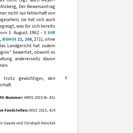
es nicht (vgl. auch Meyer-
n Alsberg, Der Beweisantrag
mer nicht nur fehlerhaft von
gesehen; sie hat sich auch
nügt, was für sich bereits
 vom 1. August 1962 -
3 StR
8
,
BGHSt 22, 268
, 271), ohne
 Das Landgericht hat zudem
eignis" bewertet, obwohl es
dlung andererseits davon
nnen.
8
 trotz gewichtiger, den
rhaft.
RS-Nummer:
HRRS 2015 Nr. 432
ne Fundstellen:
NStZ 2015, 419
en Gaede und Christoph Henckel