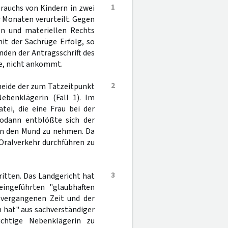
1
rauchs von Kindern in zwei
r Monaten verurteilt. Gegen
len und materiellen Rechts
it der Sachrüge Erfolg, so
nden der Antragsschrift des
re, nicht ankommt.
2
cheide der zum Tatzeitpunkt
ebenklägerin (Fall 1). Im
tei, die eine Frau bei der
odann entblößte sich der
 in den Mund zu nehmen. Da
 Oralverkehr durchführen zu
3
itten. Das Landgericht hat
ingeführten "glaubhaften
 vergangenen Zeit und der
 hat" aus sachverständiger
chtige Nebenklägerin zu