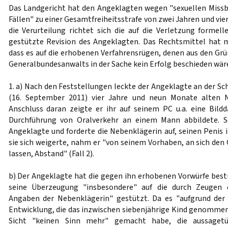
Das Landgericht hat den Angeklagten wegen "sexuellen Missb
Fällen" zu einer Gesamtfreiheitsstrafe von zwei Jahren und vie
die Verurteilung richtet sich die auf die Verletzung formel
gestützte Revision des Angeklagten. Das Rechtsmittel hat m
dass es auf die erhobenen Verfahrensrügen, denen aus den Grü
Generalbundesanwalts in der Sache kein Erfolg beschieden wä
1. a) Nach den Feststellungen leckte der Angeklagte an der S
(16. September 2011) vier Jahre und neun Monate alten N
Anschluss daran zeigte er ihr auf seinem PC u.a. eine Bildda
Durchführung von Oralverkehr an einem Mann abbildete. S
Angeklagte und forderte die Nebenklägerin auf, seinen Penis
sie sich weigerte, nahm er "von seinem Vorhaben, an sich den
lassen, Abstand" (Fall 2).
b) Der Angeklagte hat die gegen ihn erhobenen Vorwürfe bestr
seine Überzeugung "insbesondere" auf die durch Zeugen e
Angaben der Nebenklägerin" gestützt. Da es "aufgrund der
Entwicklung, die das inzwischen siebenjährige Kind genommen
Sicht "keinen Sinn mehr" gemacht habe, die aussagetü