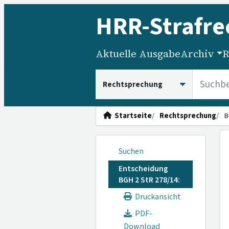
HRR
-Strafre
Aktuelle Ausgabe
Archiv
R
HRRS durchsuchen
Startseite
Rechtsprechung
B
Suchen
Entscheidung
BGH 2 StR 278/14:
Druckansicht
PDF-
Download