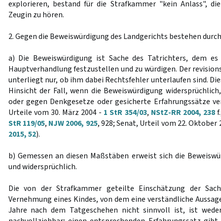
explorieren, bestand für die Strafkammer "kein Anlass", di
Zeugin zu hören.
2. Gegen die Beweiswürdigung des Landgerichts bestehen durc
a) Die Beweiswürdigung ist Sache des Tatrichters, dem es 
Hauptverhandlung festzustellen und zu würdigen. Der revision
unterliegt nur, ob ihm dabei Rechtsfehler unterlaufen sind. Dies
Hinsicht der Fall, wenn die Beweiswürdigung widersprüchlich,
oder gegen Denkgesetze oder gesicherte Erfahrungssätze vers
Urteile vom 30. März 2004 -
1 StR 354/03
,
NStZ-RR 2004, 238
f
StR 119/05
,
NJW 2006, 925
, 928; Senat, Urteil vom 22. Oktober 
2015, 52
).
b) Gemessen an diesen Maßstäben erweist sich die Beweiswür
und widersprüchlich.
Die von der Strafkammer geteilte Einschätzung der Sach
Vernehmung eines Kindes, von dem eine verständliche Aussage 
Jahre nach dem Tatgeschehen nicht sinnvoll ist, ist wed