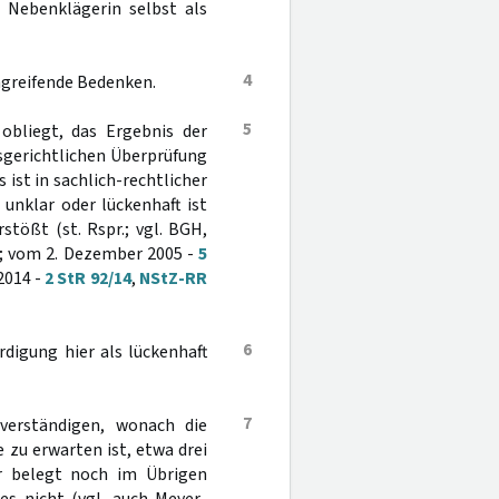
e Nebenklägerin selbst als
4
hgreifende Bedenken.
5
obliegt, das Ergebnis der
sgerichtlichen Überprüfung
 ist in sachlich-rechtlicher
 unklar oder lückenhaft ist
tößt (st. Rspr.; vgl. BGH,
.; vom 2. Dezember 2005 -
5
2014 -
2 StR 92/14
,
NStZ-RR
6
digung hier als lückenhaft
7
verständigen, wonach die
zu erwarten ist, etwa drei
er belegt noch im Übrigen