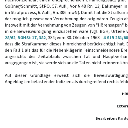
nachvollziehbar; einen entsprechenden Erfahrungssatz gibt 
Goßner/Schmitt, StPO, 57. Aufl., Vor § 48 Rn. 13; Dallmeyer i
im Strafprozess, 6. Aufl., Rn. 306 mwN). Damit hat die Strafkam
der möglich gewesenen Vernehmung der originären Zeugin ab
insoweit mit der Vernehmung von Zeugen von "Hörensagen" beg
in die Beweiswürdigung einzustellen wäre (vgl. BGH, Urteile
28/62
,
BGHSt 17, 382
, 384; vom 30. Oktober 1968 -
4 StR 281/6
dass die Strafkammer dieses hinreichend berücksichtigt hat.
den Fall 1 als das für die Nebenklägerin "einschneidendere Er
angesichts des Zeitablaufs zwischen Tat und Hauptverhan
ausgegangen ist, sie werde sich an die Taten nicht erinnern kö
Auf dieser Grundlage erweist sich die Beweiswürdigung
Angeklagten belastender Indizien als durchgreifend rechtsfehle
HR
Exter
Bearbeiter:
Karst