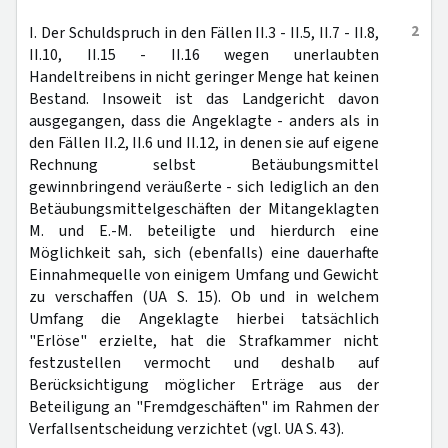
2
I. Der Schuldspruch in den Fällen II.3 - II.5, II.7 - II.8,
II.10, II.15 - II.16 wegen unerlaubten
Handeltreibens in nicht geringer Menge hat keinen
Bestand. Insoweit ist das Landgericht davon
ausgegangen, dass die Angeklagte - anders als in
den Fällen II.2, II.6 und II.12, in denen sie auf eigene
Rechnung selbst Betäubungsmittel
gewinnbringend veräußerte - sich lediglich an den
Betäubungsmittelgeschäften der Mitangeklagten
M. und E.-M. beteiligte und hierdurch eine
Möglichkeit sah, sich (ebenfalls) eine dauerhafte
Einnahmequelle von einigem Umfang und Gewicht
zu verschaffen (UA S. 15). Ob und in welchem
Umfang die Angeklagte hierbei tatsächlich
"Erlöse" erzielte, hat die Strafkammer nicht
festzustellen vermocht und deshalb auf
Berücksichtigung möglicher Erträge aus der
Beteiligung an "Fremdgeschäften" im Rahmen der
Verfallsentscheidung verzichtet (vgl. UA S. 43).