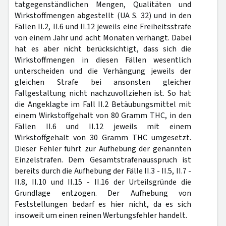
tatgegenständlichen Mengen, Qualitäten und
Wirkstoffmengen abgestellt (UA S. 32) und in den
Fällen II.2, II.6 und II.12 jeweils eine Freiheitsstrafe
von einem Jahr und acht Monaten verhängt. Dabei
hat es aber nicht berücksichtigt, dass sich die
Wirkstoffmengen in diesen Fällen wesentlich
unterscheiden und die Verhängung jeweils der
gleichen Strafe bei ansonsten gleicher
Fallgestaltung nicht nachzuvollziehen ist. So hat
die Angeklagte im Fall II.2 Betäubungsmittel mit
einem Wirkstoffgehalt von 80 Gramm THC, in den
Fällen II.6 und II.12 jeweils mit einem
Wirkstoffgehalt von 30 Gramm THC umgesetzt.
Dieser Fehler führt zur Aufhebung der genannten
Einzelstrafen. Dem Gesamtstrafenausspruch ist
bereits durch die Aufhebung der Fälle II.3 - II.5, II.7 -
II.8, II.10 und II.15 - II.16 der Urteilsgründe die
Grundlage entzogen. Der Aufhebung von
Feststellungen bedarf es hier nicht, da es sich
insoweit um einen reinen Wertungsfehler handelt.