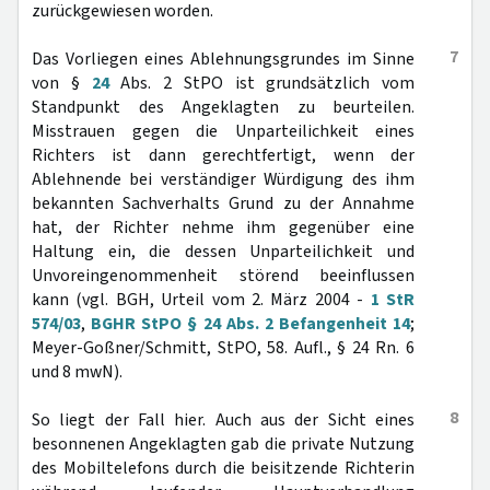
zurückgewiesen worden.
7
Das Vorliegen eines Ablehnungsgrundes im Sinne
von §
24
Abs. 2 StPO ist grundsätzlich vom
Standpunkt des Angeklagten zu beurteilen.
Misstrauen gegen die Unparteilichkeit eines
Richters ist dann gerechtfertigt, wenn der
Ablehnende bei verständiger Würdigung des ihm
bekannten Sachverhalts Grund zu der Annahme
hat, der Richter nehme ihm gegenüber eine
Haltung ein, die dessen Unparteilichkeit und
Unvoreingenommenheit störend beeinflussen
kann (vgl. BGH, Urteil vom 2. März 2004 -
1 StR
574/03
,
BGHR StPO § 24 Abs. 2 Befangenheit 14
;
Meyer-Goßner/Schmitt, StPO, 58. Aufl., § 24 Rn. 6
und 8 mwN).
8
So liegt der Fall hier. Auch aus der Sicht eines
besonnenen Angeklagten gab die private Nutzung
des Mobiltelefons durch die beisitzende Richterin