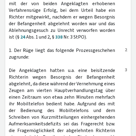
mit der von beiden Angeklagten erhobenen
Verfahrensrüge Erfolg, bei dem Urteil habe ein
Richter mitgewirkt, nachdem er wegen Besorgnis
der Befangenheit abgelehnt worden war und das
Ablehnungsgesuch zu Unrecht verworfen worden
ist (§
24
Abs. 1 und 2, §
338
Nr. 3 StPO).
2
1. Der Rüge liegt das folgende Prozessgeschehen
zugrunde:
3
Die Angeklagten hatten u.a. eine beisitzende
Richterin wegen Besorgnis der Befangenheit
abgelehnt, da diese während der Vernehmung eines
Zeugen am vierten Hauptverhandlungstag über
einen Zeitraum von etwa zehn Minuten mehrfach
ihr Mobiltelefon bedient habe. Aufgrund des mit
der Bedienung des Mobiltelefons und dem
Schreiben von Kurzmitteilungen einhergehenden
Aufmerksamkeitsdefizits sei das Fragerecht bzw.
die Fragemöglichkeit der abgelehnten Richterin