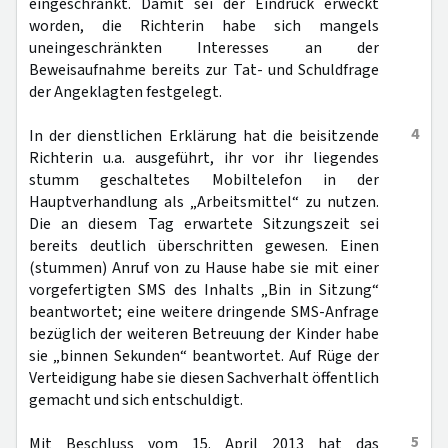
eingeschränkt. Damit sei der Eindruck erweckt
worden, die Richterin habe sich mangels
uneingeschränkten Interesses an der
Beweisaufnahme bereits zur Tat- und Schuldfrage
der Angeklagten festgelegt.
4
In der dienstlichen Erklärung hat die beisitzende
Richterin u.a. ausgeführt, ihr vor ihr liegendes
stumm geschaltetes Mobiltelefon in der
Hauptverhandlung als „Arbeitsmittel“ zu nutzen.
Die an diesem Tag erwartete Sitzungszeit sei
bereits deutlich überschritten gewesen. Einen
(stummen) Anruf von zu Hause habe sie mit einer
vorgefertigten SMS des Inhalts „Bin in Sitzung“
beantwortet; eine weitere dringende SMS-Anfrage
bezüglich der weiteren Betreuung der Kinder habe
sie „binnen Sekunden“ beantwortet. Auf Rüge der
Verteidigung habe sie diesen Sachverhalt öffentlich
gemacht und sich entschuldigt.
5
Mit Beschluss vom 15. April 2013 hat das