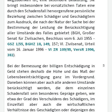
wegzudenken ist, eine besondere Bedeutung. Sie
bringt insbesondere bei vorsätzlichen Taten eine
durch den Schadensfall hervorgerufene persönliche
Beziehung zwischen Schädiger und Geschädigtem
zum Ausdruck, die nach der Natur der Sache bei der
Bestimmung der Leistung die Berücksichtigung
aller Umstände des Falles gebietet (BGH, Großer
Senat für Zivilsachen, Beschluss vom 6. Juli 1955 -
GSZ 1/55
,
BGHZ 18, 149
, 157; VI. Zivilsenat, Urteil
vom 16. Januar 1996 -
VI ZR 109/95
,
VersR 1996,
382
).
5
Bei der Bemessung der billigen Entschädigung in
Geld stehen deshalb die Höhe und das Maß der
Lebensbeeinträchtigung ganz im Vordergrund.
Daneben können aber auch alle anderen Umstände
berücksichtigt werden, die dem einzelnen
Schadensfall sein besonderes Gepräge geben, wie
etwa der Grad des Verschuldens des Schädigers, im
Einzelfall aber auch die wirtschaftlichen
Verhältnisse des Geschädigten oder diejenigen des