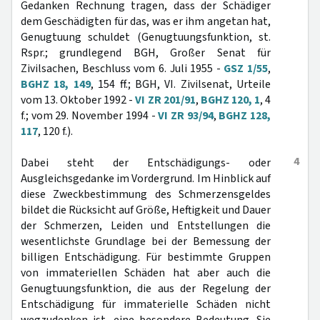
Gedanken Rechnung tragen, dass der Schädiger
dem Geschädigten für das, was er ihm angetan hat,
Genugtuung schuldet (Genugtuungsfunktion, st.
Rspr.; grundlegend BGH, Großer Senat für
Zivilsachen, Beschluss vom 6. Juli 1955 -
GSZ 1/55
,
BGHZ 18, 149
, 154 ff.; BGH, VI. Zivilsenat, Urteile
vom 13. Oktober 1992 -
VI ZR 201/91
,
BGHZ 120, 1
, 4
f.; vom 29. November 1994 -
VI ZR 93/94
,
BGHZ 128,
117
, 120 f.).
4
Dabei steht der Entschädigungs- oder
Ausgleichsgedanke im Vordergrund. Im Hinblick auf
diese Zweckbestimmung des Schmerzensgeldes
bildet die Rücksicht auf Größe, Heftigkeit und Dauer
der Schmerzen, Leiden und Entstellungen die
wesentlichste Grundlage bei der Bemessung der
billigen Entschädigung. Für bestimmte Gruppen
von immateriellen Schäden hat aber auch die
Genugtuungsfunktion, die aus der Regelung der
Entschädigung für immaterielle Schäden nicht