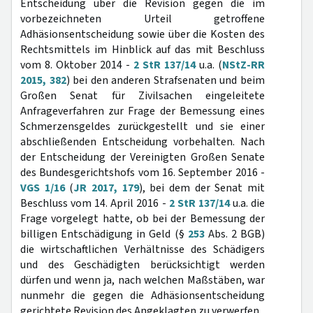
Entscheidung über die Revision gegen die im
vorbezeichneten Urteil getroffene
Adhäsionsentscheidung sowie über die Kosten des
Rechtsmittels im Hinblick auf das mit Beschluss
vom 8. Oktober 2014 -
2 StR 137/14
u.a. (
NStZ-RR
2015, 382
) bei den anderen Strafsenaten und beim
Großen Senat für Zivilsachen eingeleitete
Anfrageverfahren zur Frage der Bemessung eines
Schmerzensgeldes zurückgestellt und sie einer
abschließenden Entscheidung vorbehalten. Nach
der Entscheidung der Vereinigten Großen Senate
des Bundesgerichtshofs vom 16. September 2016 -
VGS 1/16
(
JR 2017, 179
), bei dem der Senat mit
Beschluss vom 14. April 2016 -
2 StR 137/14
u.a. die
Frage vorgelegt hatte, ob bei der Bemessung der
billigen Entschädigung in Geld (§
253
Abs. 2 BGB)
die wirtschaftlichen Verhältnisse des Schädigers
und des Geschädigten berücksichtigt werden
dürfen und wenn ja, nach welchen Maßstäben, war
nunmehr die gegen die Adhäsionsentscheidung
gerichtete Revision des Angeklagten zu verwerfen.