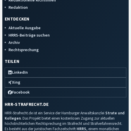
Redaktionelle Richtlinien
Redaktion
ENTDECKEN
Aktuelle Ausgabe
HRRS-Beiträge suchen
Archiv
Rechtsprechung
TEILEN
LinkedIn
Xing
Facebook
HRR-STRAFRECHT.DE
HRR-Strafrecht.de ist ein Service der Hamburger Anwaltskanzlei
Strate und
Kollegen
. Das Projekt bietet einen kostenlosen Zugang zur aktuellen
höchstrichterlichen Rechtsprechung im Strafrecht und Strafverfahrensrecht.
Es besteht aus der juristischen Fachzeitschrift
HRRS
, einem monatlichen