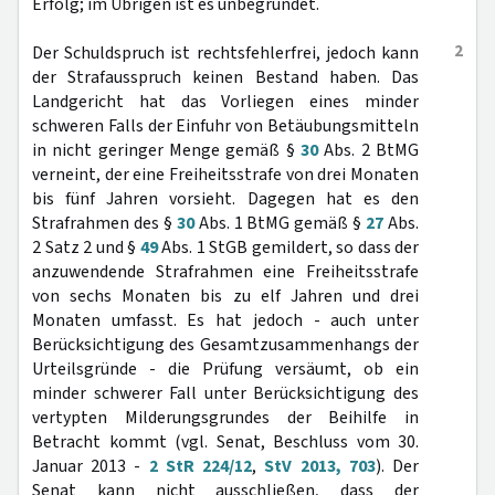
Erfolg; im Übrigen ist es unbegründet.
2
Der Schuldspruch ist rechtsfehlerfrei, jedoch kann
der Strafausspruch keinen Bestand haben. Das
Landgericht hat das Vorliegen eines minder
schweren Falls der Einfuhr von Betäubungsmitteln
in nicht geringer Menge gemäß §
30
Abs. 2 BtMG
verneint, der eine Freiheitsstrafe von drei Monaten
bis fünf Jahren vorsieht. Dagegen hat es den
Strafrahmen des §
30
Abs. 1 BtMG gemäß §
27
Abs.
2 Satz 2 und §
49
Abs. 1 StGB gemildert, so dass der
anzuwendende Strafrahmen eine Freiheitsstrafe
von sechs Monaten bis zu elf Jahren und drei
Monaten umfasst. Es hat jedoch - auch unter
Berücksichtigung des Gesamtzusammenhangs der
Urteilsgründe - die Prüfung versäumt, ob ein
minder schwerer Fall unter Berücksichtigung des
vertypten Milderungsgrundes der Beihilfe in
Betracht kommt (vgl. Senat, Beschluss vom 30.
Januar 2013 -
2 StR 224/12
,
StV 2013, 703
). Der
Senat kann nicht ausschließen, dass der