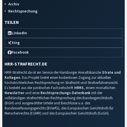
Archiv
Rechtsprechung
TEILEN
LinkedIn
Xing
Facebook
HRR-STRAFRECHT.DE
HRR-Strafrecht.de ist ein Service der Hamburger Anwaltskanzlei
Strate und
Kollegen
. Das Projekt bietet einen kostenlosen Zugang zur aktuellen
höchstrichterlichen Rechtsprechung im Strafrecht und Strafverfahrensrecht.
Es besteht aus der juristischen Fachzeitschrift
HRRS
, einem monatlichen
Newsletter
und einer
Rechtsprechungs-Datenbank
mit der
vollständigen strafrechtlichen Rechtsprechung des Bundesgerichtshofs
(BGH) und ausgewählter Urteile und Beschlüsse u.a. des
Bundesverfassungsgerichts (BVerfG), des Europäischen Gerichtshofs für
Menschenrechte (EGMR) und des Europäischen Gerichtshofs (EuGH).