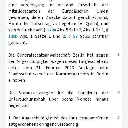
eine Vereinigung im Ausland außerhalb der
Mitgliedstaaten der Europäischen Union
geworben, deren Zwecke darauf gerichtet sind,
Mord oder Totschlag zu begehen (Al Qaida), und
sich dadurch nach §
129a
Abs. 5 Satz 2, Abs. 1 Nr. 1, §
129b
Abs. 1 Sätze 1 und
2
, §
53
StGB strafbar
gemacht.
3
Die Generalstaatsanwaltschaft Berlin hat gegen
den Angeschuldigten wegen dieses Tatgeschehens
unter dem 21. Februar 2013 Anklage beim
Staatsschutzsenat des Kammergerichts in Berlin
erhoben.
4
Die Voraussetzungen für die Fortdauer der
Untersuchungshaft über sechs Monate hinaus
liegen vor.
5
1. Der Angeschuldigte ist des ihm vorgeworfenen
Tatgeschehens dringend verdächtig.