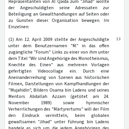
Repräsentanten von Al Qaida zum "Jihad" wollte
der Angeschuldigten seine Adressaten zur
Beteiligung an Gewalthandlungen auf Seiten oder
zu Gunsten dieser Organisation bewegen. Im
Einzelnen:
13
(1) Am 12. April 2009 stellte der Angeschuldigte
unter dem Benutzernamen "M." in das offen
zugängliche "Forum" Links zu einer von ihm unter
dem Titel "Wir sind Angehörige des Monotheismus,
Knechte des Einen" aus mehreren Vorlagen
gefertigten Videocollage ein. Durch eine
Aneinanderreihung von Szenen aus historischen
Filmen, Darstellungen von Kampfhandlungen der
"Mujahidin", Bildern Osama bin Ladens und seines
Mentors Abdallah Azzam (getötet am 24.
November 1989) sowie hymnischer
Verherrlichungen des "Märtyrertums" will der Film
den Eindruck vermitteln, beim globalen
gewaltsamen "Jihad" unter Führung bin Ladens
handele es sich um die jedem Angehörigen des