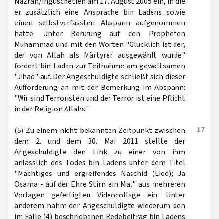
Nazran/Inguschetien am 17. August 2005 ein, in die
er zusätzlich eine Ansprache bin Ladens sowie
einen selbstverfassten Abspann aufgenommen
hatte. Unter Berufung auf den Propheten
Muhammad und mit den Worten "Glücklich ist der,
der von Allah als Märtyrer ausgewählt wurde"
fordert bin Laden zur Teilnahme am gewaltsamen
"Jihad" auf. Der Angeschuldigte schließt sich dieser
Aufforderung an mit der Bemerkung im Abspann:
"Wir sind Terroristen und der Terror ist eine Pflicht
in der Religion Allahs."
17
(5) Zu einem nicht bekannten Zeitpunkt zwischen
dem 2. und dem 30. Mai 2011 stellte der
Angeschuldigte den Link zu einer von ihm
anlässlich des Todes bin Ladens unter dem Titel
"Mächtiges und ergreifendes Naschid (Lied); Ja
Osama - auf der Ehre Stirn ein Mal" aus mehreren
Vorlagen gefertigten Videocollage ein. Unter
anderem nahm der Angeschuldigte wiederum den
im Falle (4) beschriebenen Redebeitrag bin Ladens