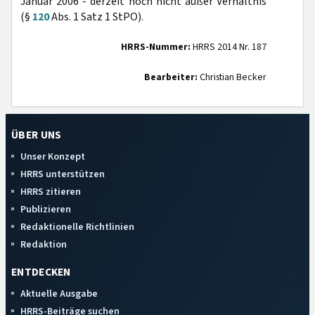
Januar 2006 - derzeit noch nicht außer Verhältnis
(§
120
Abs. 1 Satz 1 StPO).
HRRS-Nummer:
HRRS 2014 Nr. 187
Bearbeiter:
Christian Becker
ÜBER UNS
Unser Konzept
HRRS unterstützen
HRRS zitieren
Publizieren
Redaktionelle Richtlinien
Redaktion
ENTDECKEN
Aktuelle Ausgabe
HRRS-Beiträge suchen