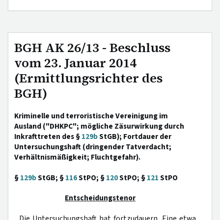
BGH AK 26/13 - Beschluss
vom 23. Januar 2014
(Ermittlungsrichter des
BGH)
Kriminelle und terroristische Vereinigung im
Ausland ("DHKPC"; mögliche Zäsurwirkung durch
Inkrafttreten des §
129b
StGB); Fortdauer der
Untersuchungshaft (dringender Tatverdacht;
Verhältnismäßigkeit; Fluchtgefahr).
§
129b
StGB; §
116
StPO; §
120
StPO; §
121
StPO
Entscheidungstenor
Die Untersuchungshaft hat fortzudauern. Eine etwa