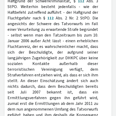
Haftgrund der Schwerkriminalität, §
112
Abs. 3
StPO. Weiterhin besteht jedenfalls - wie der
Haftbefehl zutreffend aufführt - der Haftgrund der
Fluchtgefahr nach §
112
Abs. 2 Nr. 2 StPO. Die
angesichts der Schwere des Tatvorwurfs im Fall
einer Verurteilung zu erwartende Strafe begründet
- selbst wenn man den Tatzeitraum bis zum 10.
Januar 2006 außer Acht lässt - einen erheblichen
Fluchtanreiz, der es wahrscheinlicher macht, dass
sich der Beschuldigte, der aufgrund seiner
langjährigen Zugehörigkeit zur DHKPC über keine
sozialen Kontakte außerhalb dieser
terroristischen Vereinigung verfügt, dem
Strafverfahren entziehen wird, als dass er sich ihm
stellt. An dieser Einschätzung ändert sich auch
nichts dadurch, dass dem Beschuldigten bereits
seit Juli 2007 bekannt ist, dass ein
Ermittlungsverfahren gegen ihn geführt wird,
zumal erst die Ermittlungen ab dem Jahr 2011 zu
dem nun angenommenen Umfang des Tatvorwurfs
geführt haben und ihm deshalb die Konsequenz