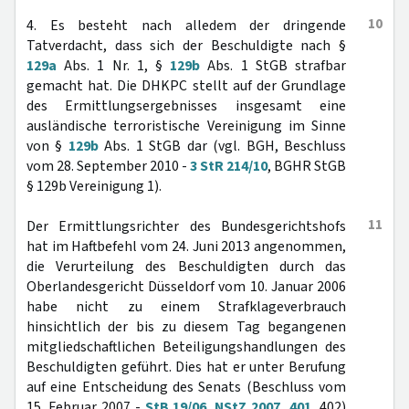
10
4. Es besteht nach alledem der dringende
Tatverdacht, dass sich der Beschuldigte nach §
129a
Abs. 1 Nr. 1, §
129b
Abs. 1 StGB strafbar
gemacht hat. Die DHKPC stellt auf der Grundlage
des Ermittlungsergebnisses insgesamt eine
ausländische terroristische Vereinigung im Sinne
von §
129b
Abs. 1 StGB dar (vgl. BGH, Beschluss
vom 28. September 2010 -
3 StR 214/10
, BGHR StGB
§ 129b Vereinigung 1).
11
Der Ermittlungsrichter des Bundesgerichtshofs
hat im Haftbefehl vom 24. Juni 2013 angenommen,
die Verurteilung des Beschuldigten durch das
Oberlandesgericht Düsseldorf vom 10. Januar 2006
habe nicht zu einem Strafklageverbrauch
hinsichtlich der bis zu diesem Tag begangenen
mitgliedschaftlichen Beteiligungshandlungen des
Beschuldigten geführt. Dies hat er unter Berufung
auf eine Entscheidung des Senats (Beschluss vom
15. Februar 2007 -
StB 19/06
,
NStZ 2007, 401
, 402)