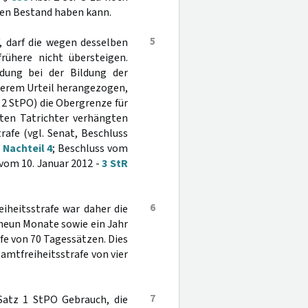
nen Bestand haben kann.
5
, darf die wegen desselben
rühere nicht übersteigen.
dung bei der Bildung der
üherem Urteil herangezogen,
 2 StPO) die Obergrenze für
ten Tatrichter verhängten
afe (vgl. Senat, Beschluss
 Nachteil 4
; Beschluss vom
vom 10. Januar 2012 -
3 StR
6
iheitsstrafe war daher die
neun Monate sowie ein Jahr
fe von 70 Tagessätzen. Dies
amtfreiheitsstrafe von vier
7
Satz 1 StPO Gebrauch, die