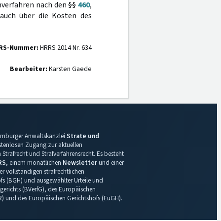
hverfahren nach den §§
460
,
auch über die Kosten des
RS-Nummer:
HRRS 2014 Nr. 634
Bearbeiter:
Karsten Gaede
 Hamburger Anwaltskanzlei
Strate und
ostenlosen Zugang zur aktuellen
Strafrecht und Strafverfahrensrecht. Es besteht
RS
, einem monatlichen
Newsletter
und einer
r vollständigen strafrechtlichen
s (BGH) und ausgewählter Urteile und
gerichts (BVerfG), des Europäischen
R) und des Europäischen Gerichtshofs (EuGH).