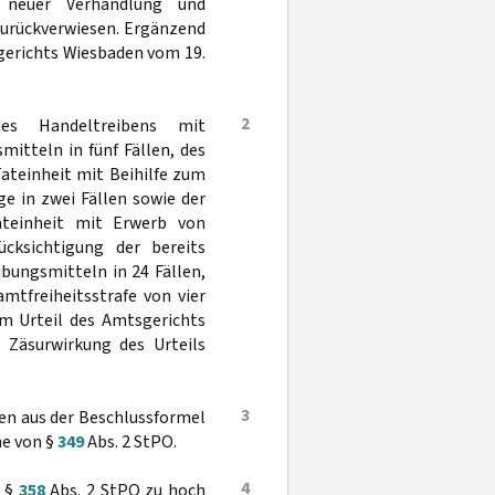
 neuer Verhandlung und
zurückverwiesen. Ergänzend
gerichts Wiesbaden vom 19.
2
s Handeltreibens mit
itteln in fünf Fällen, des
ateinheit mit Beihilfe zum
e in zwei Fällen sowie der
ateinheit mit Erwerb von
cksichtigung der bereits
bungsmitteln in 24 Fällen,
mtfreiheitsstrafe von vier
em Urteil des Amtsgerichts
 Zäsurwirkung des Urteils
3
den aus der Beschlussformel
ne von §
349
Abs. 2 StPO.
4
n §
358
Abs. 2 StPO zu hoch