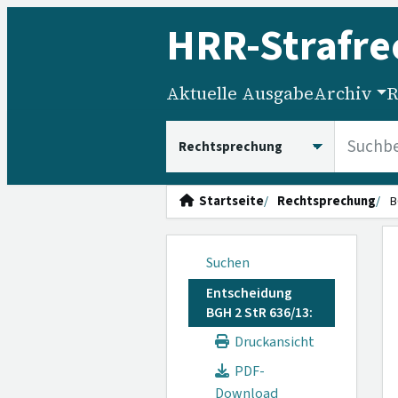
HRR
-Strafre
Aktuelle Ausgabe
Archiv
R
HRRS durchsuchen
Startseite
Rechtsprechung
B
Suchen
Entscheidung
BGH 2 StR 636/13:
Druckansicht
PDF-
Download