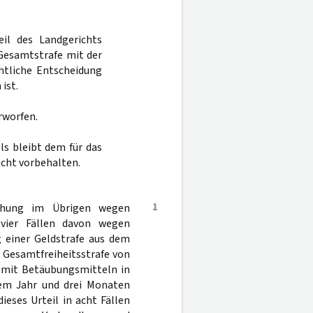
eil des Landgerichts
 Gesamtstrafe mit der
htliche Entscheidung
ist.
rworfen.
ls bleibt dem für das
cht vorbehalten.
1
echung im Übrigen wegen
 vier Fällen davon wegen
g einer Geldstrafe aus dem
r Gesamtfreiheitsstrafe von
 mit Betäubungsmitteln in
inem Jahr und drei Monaten
ieses Urteil in acht Fällen