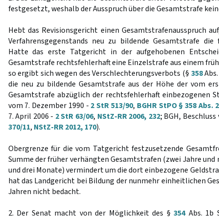
festgesetzt, weshalb der Ausspruch über die Gesamtstrafe kei
Hebt das Revisionsgericht einen Gesamtstrafenausspruch auf
Verfahrensgegenstands neu zu bildende Gesamtstrafe die f
Hatte das erste Tatgericht in der aufgehobenen Entschei
Gesamtstrafe rechtsfehlerhaft eine Einzelstrafe aus einem fr
so ergibt sich wegen des Verschlechterungsverbots (§
358
Abs.
die neu zu bildende Gesamtstrafe aus der Höhe der vom ers
Gesamtstrafe abzüglich der rechtsfehlerhaft einbezogenen Str
vom 7. Dezember 1990 -
2 StR 513/90
,
BGHR StPO § 358 Abs. 2
7. April 2006 -
2 StR 63/06
,
NStZ-RR 2006, 232
; BGH, Beschluss 
370/11
,
NStZ-RR 2012, 170
).
Obergrenze für die vom Tatgericht festzusetzende Gesamtfre
Summe der früher verhängten Gesamtstrafen (zwei Jahre und 
und drei Monate) vermindert um die dort einbezogene Geldstra
hat das Landgericht bei Bildung der nunmehr einheitlichen Ges
Jahren nicht bedacht.
2. Der Senat macht von der Möglichkeit des §
354
Abs. 1b 