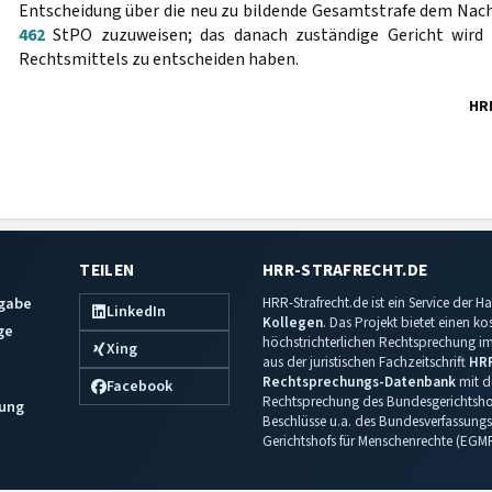
Entscheidung über die neu zu bildende Gesamtstrafe dem Nac
462
StPO zuzuweisen; das danach zuständige Gericht wird 
Rechtsmittels zu entscheiden haben.
HR
TEILEN
HRR-STRAFRECHT.DE
sgabe
HRR-Strafrecht.de ist ein Service der
LinkedIn
Kollegen
. Das Projekt bietet einen k
ge
höchstrichterlichen Rechtsprechung im 
Xing
aus der juristischen Fachzeitschrift
HR
Rechtsprechungs-Datenbank
mit de
Facebook
Rechtsprechung des Bundesgerichtshof
ung
Beschlüsse u.a. des Bundesverfassungs
Gerichtshofs für Menschenrechte (EGM