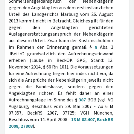
Schmerzensgeldanspruch der Nebenklägerin
gegen den Angeklagten aus dem erstinstanzlichen
Urteil des Landgerichts Marburg vom 26. August
2013 kommt nicht in Betracht. Gleiches gilt für den
gegen den Angeklagten gerichteten
Auslagenerstattungsanspruch der Nebenklägerin
aus diesem Urteil. Zwar kann der Kostenschuldner
im Rahmen der Erinnerung gemäß §
8
Abs. 1
JBeitrO grundsätzlich den Aufrechnungseinwand
erheben (Laube in: BeckOK GKG, Stand: 13.
November 2014, § 66 Rn. 101). Die Voraussetzungen
für eine Aufrechnung liegen hier indes nicht vor, da
sich die Ansprüche der Nebenklägerin jeweils nicht
gegen die Bundeskasse, sondern gegen den
Angeklagten richten. Es fehlt daher an einer
Aufrechnungslage im Sinne des §
387
BGB (vgl. VG
Augsburg, Beschluss vom 29. Mai 2007 - Au 6 M
07.357, BeckRS 2007, 37725; VGH München,
Beschluss vom 14. April 2008 -
13 M 08.407
,
BeckRS
2008, 27808
).