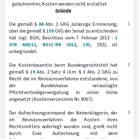
gebührenfrei; Kosten werden nicht erstattet.
Gründe
1
Die gemäß §
66
Abs. 1 GKG zulässige Erinnerung,
über die gemäß §
139
GVG der Senat zu entscheiden
hat (vgl. BGH, Beschluss vom 7. Februar 2013 -
1
StR 408/12
,
NStZ-RR 2013, 191
, 192), ist
unbegründet.
2
Die Kostenbeamtin beim Bundesgerichtshof hat
gemäß §
19
Abs. 2 Satz 4 i.V.m. §
3
Abs. 2 GKG zu
Recht die im Revisionsverfahren entstandene, von
der Bundeskasse verauslagte
Pflichtverteidigervergütung in voller Höhe
angesetzt (Kostenverzeichnis Nr. 9007).
3
Der Aufrechnungseinwand der Nebenklägerin, der
im Revisionsverfahren die Kosten ihres
Rechtsmittels auferlegt worden sind, greift nicht
durch. Eine Aufrechnung mit dem