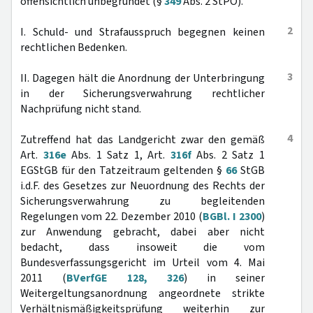
offensichtlich unbegründet (§
349
Abs. 2 StPO).
2
I. Schuld- und Strafausspruch begegnen keinen
rechtlichen Bedenken.
3
II. Dagegen hält die Anordnung der Unterbringung
in der Sicherungsverwahrung rechtlicher
Nachprüfung nicht stand.
4
Zutreffend hat das Landgericht zwar den gemäß
Art.
316e
Abs. 1 Satz 1, Art.
316f
Abs. 2 Satz 1
EGStGB für den Tatzeitraum geltenden §
66
StGB
i.d.F. des Gesetzes zur Neuordnung des Rechts der
Sicherungsverwahrung zu begleitenden
Regelungen vom 22. Dezember 2010 (
BGBl. I 2300
)
zur Anwendung gebracht, dabei aber nicht
bedacht, dass insoweit die vom
Bundesverfassungsgericht im Urteil vom 4. Mai
2011 (
BVerfGE 128, 326
) in seiner
Weitergeltungsanordnung angeordnete strikte
Verhältnismäßigkeitsprüfung weiterhin zur