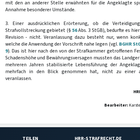
mit den an anderer Stelle erwähnten für die Angeklagte s
Annahme besonderer Umstände.
3. Einer ausdrücklichen Erörterung, ob die Verteidigu
Strafvollstreckung gebietet (§
56
Abs. 3 StGB), bedurfte es hie
Revision - nicht. Veranlassung dazu besteht nur, wenn kon
welche die Anwendung der Vorschrift nahe legen (vgl.
BGHR StG
9
). Das ist hier nach den von der Strafkammer getroffenen Fes
Schadenshöhe und Bewährungsversagen mussten das Landgerich
mehreren Jahren stabilisierte Lebensführung der Angekla
mehrfach in den Blick genommen hat, nicht zu einer au
veranlassen.
HR
Bearbeiter:
Karst
TEILEN
HRR-STRAFRECHT.DE