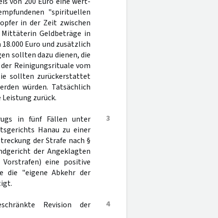
is von 200 Euro eine wert-
empfundenen "spirituellen
opfer in der Zeit zwischen
 Mittäterin Geldbeträge in
 18.000 Euro und zusätzlich
en sollten dazu dienen, die
 der Reinigungsrituale vom
ie sollten zurückerstattet
erden würden. Tatsächlich
e Leistung zurück.
3
ugs in fünf Fällen unter
tsgerichts Hanau zu einer
streckung der Strafe nach §
ndgericht der Angeklagten
 Vorstrafen) eine positive
re die "eigene Abkehr der
igt.
4
schränkte Revision der