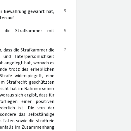
5
zur Bewährung gewährt hat,
en auf.
6
t die Strafkammer mit
7
, dass die Strafkammer die
und Täterpersönlichkeit
b angelegt hat, wonach es
nde trotz des erheblichen
trafe widerspiegelt, eine
om Strafrecht geschützten
ericht hat im Rahmen seiner
raus sich ergibt, dass für
rliegen einer positiven
derlich ist. Die von der
ondere das selbständige
Taten sowie die straffreie
jedenfalls im Zusammenhang