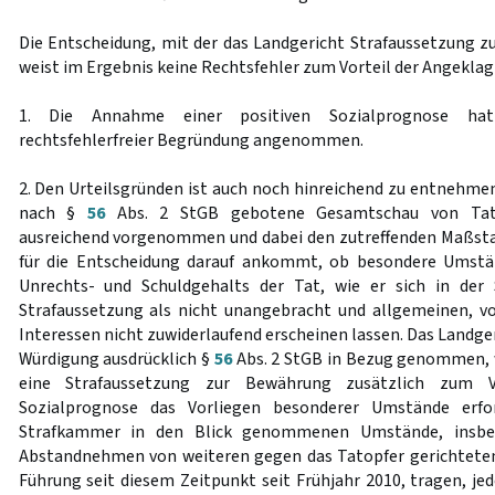
Die Entscheidung, mit der das Landgericht Strafaussetzung 
weist im Ergebnis keine Rechtsfehler zum Vorteil der Angeklagt
1. Die Annahme einer positiven Sozialprognose ha
rechtsfehlerfreier Begründung angenommen.
2. Den Urteilsgründen ist auch noch hinreichend zu entnehmen
nach §
56
Abs. 2 StGB gebotene Gesamtschau von Tat 
ausreichend vorgenommen und dabei den zutreffenden Maßsta
für die Entscheidung darauf ankommt, ob besondere Umstä
Unrechts- und Schuldgehalts der Tat, wie er sich in der S
Strafaussetzung als nicht unangebracht und allgemeinen, v
Interessen nicht zuwiderlaufend erscheinen lassen. Das Landg
Würdigung ausdrücklich §
56
Abs. 2 StGB in Bezug genommen, wo
eine Strafaussetzung zur Bewährung zusätzlich zum Vo
Sozialprognose das Vorliegen besonderer Umstände erfor
Strafkammer in den Blick genommenen Umstände, insbes
Abstandnehmen von weiteren gegen das Tatopfer gerichteten 
Führung seit diesem Zeitpunkt seit Frühjahr 2010, tragen, 