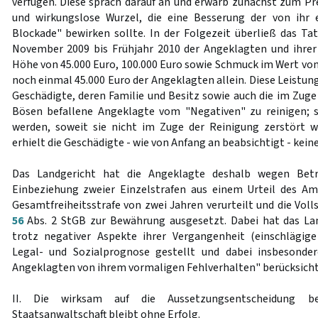
verfügen. Diese sprach darauf an und erwarb zunächst zum Pre
und wirkungslose Wurzel, die eine Besserung der von ihr 
Blockade" bewirken sollte. In der Folgezeit überließ das Tat
November 2009 bis Frühjahr 2010 der Angeklagten und ihrer
Höhe von 45.000 Euro, 100.000 Euro sowie Schmuck im Wert von
noch einmal 45.000 Euro der Angeklagten allein. Diese Leistung
Geschädigte, deren Familie und Besitz sowie auch die im Zuge
Bösen befallene Angeklagte vom "Negativen" zu reinigen; s
werden, soweit sie nicht im Zuge der Reinigung zerstört w
erhielt die Geschädigte - wie von Anfang an beabsichtigt - kein
Das Landgericht hat die Angeklagte deshalb wegen Betr
Einbeziehung zweier Einzelstrafen aus einem Urteil des Am
Gesamtfreiheitsstrafe von zwei Jahren verurteilt und die Voll
56
Abs. 2 StGB zur Bewährung ausgesetzt. Dabei hat das La
trotz negativer Aspekte ihrer Vergangenheit (einschlägige
Legal- und Sozialprognose gestellt und dabei insbesonde
Angeklagten von ihrem vormaligen Fehlverhalten" berücksicht
II. Die wirksam auf die Aussetzungsentscheidung be
Staatsanwaltschaft bleibt ohne Erfolg.