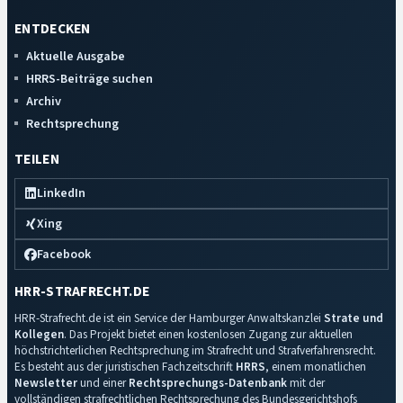
ENTDECKEN
Aktuelle Ausgabe
HRRS-Beiträge suchen
Archiv
Rechtsprechung
TEILEN
LinkedIn
Xing
Facebook
HRR-STRAFRECHT.DE
HRR-Strafrecht.de ist ein Service der Hamburger Anwaltskanzlei
Strate und
Kollegen
. Das Projekt bietet einen kostenlosen Zugang zur aktuellen
höchstrichterlichen Rechtsprechung im Strafrecht und Strafverfahrensrecht.
Es besteht aus der juristischen Fachzeitschrift
HRRS
, einem monatlichen
Newsletter
und einer
Rechtsprechungs-Datenbank
mit der
vollständigen strafrechtlichen Rechtsprechung des Bundesgerichtshofs