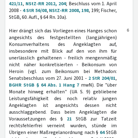
421/11
,
NStZ-RR 2012, 204
; Beschluss vom 1. April
2008 -
4 StR 56/08
,
NStZ-RR 2008, 198
, 199; Fischer,
StGB, 60. Aufl., § 64 Rn. 10a).
6
Hier drängt sich das Vorliegen eines Hanges schon
angesichts des festgestellten (langjährigen)
Konsumverhaltens des Angeklagten auf,
insbesondere mit Blick auf den von ihm für
unerlässlich gehaltenen - freilich mengenmäßig
nicht näher konkretisierten - Beikonsum von
Heroin (vgl. zum Beikonsum bei Methadon:
Senatsbeschluss vom 27. Juni 2001 -
2 StR 204/01
,
BGHR StGB § 64 Abs. 1 Hang 7
mwN). Die "über
Monate hinweg erhalten" (UA S. 9) gebliebene
Leistungsfähigkeit des noch relativ jungen
Angeklagten ist angesichts dessen nicht
ausschlaggebend. Dass beim Angeklagten die
Voraussetzungen des §
21
StGB zur Tatzeit
rechtsfehlerfrei verneint wurden, stünde im
Übrigen einer Maßregelanordnung nach §
64
StGB