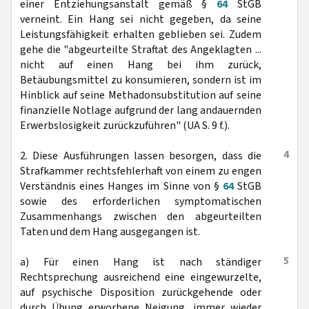
einer Entziehungsanstalt gemäß §
64
StGB
verneint. Ein Hang sei nicht gegeben, da seine
Leistungsfähigkeit erhalten geblieben sei. Zudem
gehe die "abgeurteilte Straftat des Angeklagten ...
nicht auf einen Hang bei ihm zurück,
Betäubungsmittel zu konsumieren, sondern ist im
Hinblick auf seine Methadonsubstitution auf seine
finanzielle Notlage aufgrund der lang andauernden
Erwerbslosigkeit zurückzuführen" (UA S. 9 f.).
4
2. Diese Ausführungen lassen besorgen, dass die
Strafkammer rechtsfehlerhaft von einem zu engen
Verständnis eines Hanges im Sinne von §
64
StGB
sowie des erforderlichen symptomatischen
Zusammenhangs zwischen den abgeurteilten
Taten und dem Hang ausgegangen ist.
5
a) Für einen Hang ist nach ständiger
Rechtsprechung ausreichend eine eingewurzelte,
auf psychische Disposition zurückgehende oder
durch Übung erworbene Neigung, immer wieder