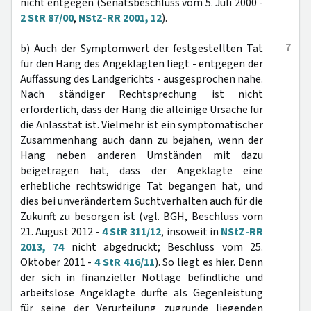
nicht entgegen (Senatsbeschluss vom 5. Juli 2000 -
2 StR 87/00
,
NStZ-RR 2001, 12
).
7
b) Auch der Symptomwert der festgestellten Tat
für den Hang des Angeklagten liegt - entgegen der
Auffassung des Landgerichts - ausgesprochen nahe.
Nach ständiger Rechtsprechung ist nicht
erforderlich, dass der Hang die alleinige Ursache für
die Anlasstat ist. Vielmehr ist ein symptomatischer
Zusammenhang auch dann zu bejahen, wenn der
Hang neben anderen Umständen mit dazu
beigetragen hat, dass der Angeklagte eine
erhebliche rechtswidrige Tat begangen hat, und
dies bei unverändertem Suchtverhalten auch für die
Zukunft zu besorgen ist (vgl. BGH, Beschluss vom
21. August 2012 -
4 StR 311/12
, insoweit in
NStZ-RR
2013, 74
nicht abgedruckt; Beschluss vom 25.
Oktober 2011 -
4 StR 416/11
). So liegt es hier. Denn
der sich in finanzieller Notlage befindliche und
arbeitslose Angeklagte durfte als Gegenleistung
für seine der Verurteilung zugrunde liegenden