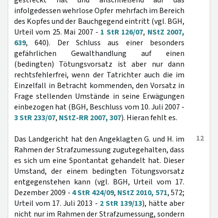
gestreckt hat und anschließend auf das
infolgedessen wehrlose Opfer mehrfach im Bereich
des Kopfes und der Bauchgegend eintritt (vgl. BGH,
Urteil vom 25. Mai 2007 -
1 StR 126/07
,
NStZ 2007,
639
, 640). Der Schluss aus einer besonders
gefährlichen Gewalthandlung auf einen
(bedingten) Tötungsvorsatz ist aber nur dann
rechtsfehlerfrei, wenn der Tatrichter auch die im
Einzelfall in Betracht kommenden, den Vorsatz in
Frage stellenden Umstände in seine Erwägungen
einbezogen hat (BGH, Beschluss vom 10. Juli 2007 -
3 StR 233/07
,
NStZ-RR 2007, 307
). Hieran fehlt es.
12
Das Landgericht hat den Angeklagten G. und H. im
Rahmen der Strafzumessung zugutegehalten, dass
es sich um eine Spontantat gehandelt hat. Dieser
Umstand, der einem bedingten Tötungsvorsatz
entgegenstehen kann (vgl. BGH, Urteil vom 17.
Dezember 2009 -
4 StR 424/09
,
NStZ 2010, 571
, 572;
Urteil vom 17. Juli 2013 -
2 StR 139/13
), hätte aber
nicht nur im Rahmen der Strafzumessung, sondern