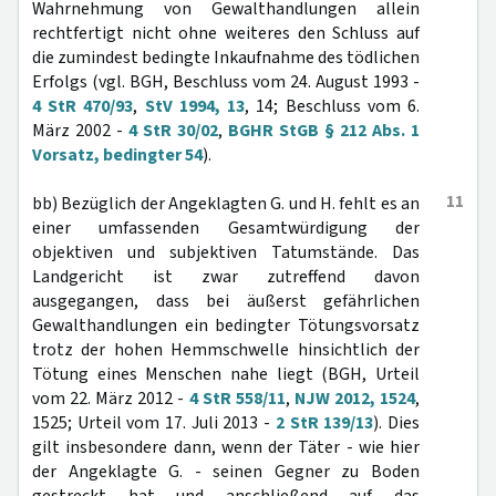
Wahrnehmung von Gewalthandlungen allein
rechtfertigt nicht ohne weiteres den Schluss auf
die zumindest bedingte Inkaufnahme des tödlichen
Erfolgs (vgl. BGH, Beschluss vom 24. August 1993 -
4 StR 470/93
,
StV 1994, 13
, 14; Beschluss vom 6.
März 2002 -
4 StR 30/02
,
BGHR StGB § 212 Abs. 1
Vorsatz, bedingter 54
).
11
bb) Bezüglich der Angeklagten G. und H. fehlt es an
einer umfassenden Gesamtwürdigung der
objektiven und subjektiven Tatumstände. Das
Landgericht ist zwar zutreffend davon
ausgegangen, dass bei äußerst gefährlichen
Gewalthandlungen ein bedingter Tötungsvorsatz
trotz der hohen Hemmschwelle hinsichtlich der
Tötung eines Menschen nahe liegt (BGH, Urteil
vom 22. März 2012 -
4 StR 558/11
,
NJW 2012, 1524
,
1525; Urteil vom 17. Juli 2013 -
2 StR 139/13
). Dies
gilt insbesondere dann, wenn der Täter - wie hier
der Angeklagte G. - seinen Gegner zu Boden