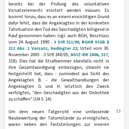
bereits bei der Prüfung des voluntativen
Vorsatzelements erörtert werden müssen. Es
kommt hinzu, dass es an einem einsichtigen Grund
dafür fehlt, dass die Angeklagten in der konkreten
Tatsituation den Tod des Geschädigten billigend in
Kauf genommen haben (vgl. auch BGH, Beschluss
vom 24. August 1990 -
3 StR 311/90
,
BGHR StGB §
212 Abs. 1 Vorsatz, bedingter 22
; Urteil vom 30.
November 2005 - 3 StR 344/05,
NStZ-RR 2006, 317
,
318). Dies hat die Strafkammer ebenfalls nicht in
ihre Gesamtwürdigung einbezogen, obwohl sie
festgestellt hat, dass - zumindest aus Sicht des
Angeklagten B. - die Gewalthandlungen der
Angeklagten G. und H. letztlich den Zweck
verfolgten, "den Geschädigten aus der Diskothek
zu schaffen" (UA S. 14).
13
Um dem neuen Tatgericht eine umfassende
Neubewertung der Tatumstände zu ermöglichen,
waren neben den Feststellungen zur inneren