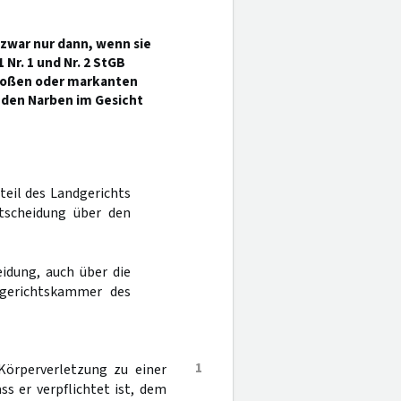
g zwar nur dann, wenn sie
1 Nr. 1 und Nr. 2 StGB
großen oder markanten
enden Narben im Gesicht
rteil des Landgerichts
tscheidung über den
idung, auch über die
rgerichtskammer des
1
Körperverletzung zu einer
ass er verpflichtet ist, dem