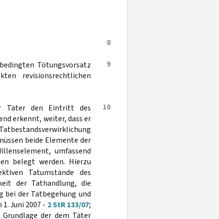
8
9
 bedingten Tötungsvorsatz
ten revisionsrechtlichen
10
r Täter den Eintritt des
end erkennt, weiter, dass er
r Tatbestandsverwirklichung
 müssen beide Elemente der
Willenselement, umfassend
gen belegt werden. Hierzu
ektiven Tatumstände des
hkeit der Tathandlung, die
ng bei der Tatbegehung und
1. Juni 2007 -
2 StR 133/07
;
er Grundlage der dem Täter