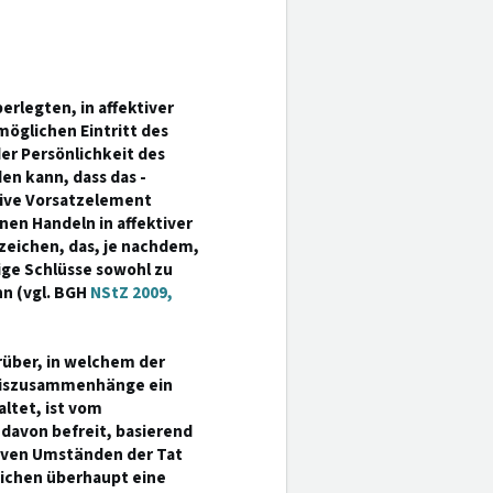
erlegten, in affektiver
öglichen Eintritt des
er Persönlichkeit des
n kann, dass das -
ive Vorsatzelement
en Handeln in affektiver
zeichen, das, je nachdem,
sige Schlüsse sowohl zu
n (vgl. BGH
NStZ 2009,
arüber, in welchem der
eiszusammenhänge ein
ltet, ist vom
 davon befreit, basierend
tiven Umständen der Tat
ichen überhaupt eine