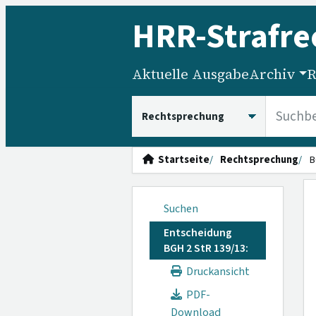
HRR
-Strafre
Aktuelle Ausgabe
Archiv
R
HRRS durchsuchen
Startseite
Rechtsprechung
B
Suchen
Entscheidung
BGH 2 StR 139/13:
Druckansicht
PDF-
Download