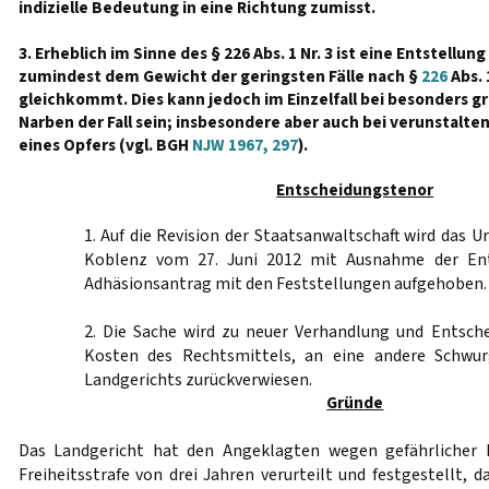
indizielle Bedeutung in eine Richtung zumisst.
3. Erheblich im Sinne des § 226 Abs. 1 Nr. 3 ist eine Entstellun
zumindest dem Gewicht der geringsten Fälle nach §
226
Abs. 
gleichkommt. Dies kann jedoch im Einzelfall bei besonders 
Narben der Fall sein; insbesondere aber auch bei verunstalt
eines Opfers (vgl. BGH
NJW 1967, 297
).
Entscheidungstenor
1. Auf die Revision der Staatsanwaltschaft wird das U
Koblenz vom 27. Juni 2012 mit Ausnahme der En
Adhäsionsantrag mit den Feststellungen aufgehoben.
2. Die Sache wird zu neuer Verhandlung und Entsche
Kosten des Rechtsmittels, an eine andere Schwu
Landgerichts zurückverwiesen.
Gründe
Das Landgericht hat den Angeklagten wegen gefährlicher 
Freiheitsstrafe von drei Jahren verurteilt und festgestellt, d