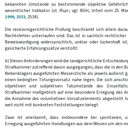
bekannten Umstände zu bestimmende objektive Gefährlich
wesentlicher Indikator (st. Rspr.; vgl. BGH, Urteil vom 25. M
1999, 2533
, 2534).
Die revisionsgerichtliche Prüfung beschränkt sich allein dara
Rechtsfehler unterlaufen sind. Das ist in sachlich-rechtlicher
Beweiswürdigung widersprüchlich, unklar oder lückenhaft i
gesicherte Erfahrungssätze verstößt.
b) Diesen Anforderungen wird die landgerichtliche Entscheidung
Strafkammer zutreffend davon ausgegangen, dass die in den B
Nebenklägers ausgeführten Messerstiche als jeweils äußerst 
einen bedingten Tötungsvorsatz nahe legen. Die sich ansch
objektiven und subjektiven Tatumstände des Einzelfal
Strafkammer maßgeblich auf eine besondere Erregung des An
die Annahme des voluntativen Vorsatzelements abgestellt hat
weil nicht mit konkreten Feststellungen belegt.
Zwar ist anerkannt, dass insbesondere bei spontanen, un
Erregung ausgeführten Handlungen aus dem Wissen um den mö