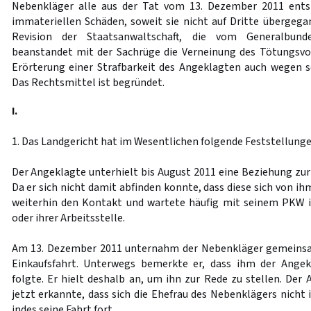
Nebenkläger alle aus der Tat vom 13. Dezember 2011 ents
immateriellen Schäden, soweit sie nicht auf Dritte übergegan
Revision der Staatsanwaltschaft, die vom Generalbunde
beanstandet mit der Sachrüge die Verneinung des Tötungsvo
Erörterung einer Strafbarkeit des Angeklagten auch wegen 
Das Rechtsmittel ist begründet.
I.
1. Das Landgericht hat im Wesentlichen folgende Feststellunge
Der Angeklagte unterhielt bis August 2011 eine Beziehung zur
Da er sich nicht damit abfinden konnte, dass diese sich von ih
weiterhin den Kontakt und wartete häufig mit seinem PKW 
oder ihrer Arbeitsstelle.
Am 13. Dezember 2011 unternahm der Nebenkläger gemeinsa
Einkaufsfahrt. Unterwegs bemerkte er, dass ihm der Ange
folgte. Er hielt deshalb an, um ihn zur Rede zu stellen. Der
jetzt erkannte, dass sich die Ehefrau des Nebenklägers nicht
indes seine Fahrt fort.