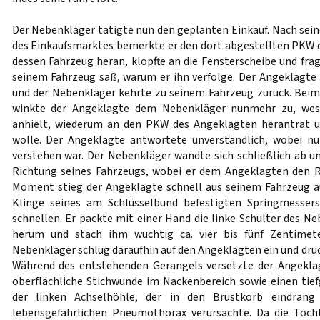
Der Nebenkläger tätigte nun den geplanten Einkauf. Nach sei
des Einkaufsmarktes bemerkte er den dort abgestellten PKW d
dessen Fahrzeug heran, klopfte an die Fensterscheibe und fra
seinem Fahrzeug saß, warum er ihn verfolge. Der Angeklagte
und der Nebenkläger kehrte zu seinem Fahrzeug zurück. Beim
winkte der Angeklagte dem Nebenkläger nunmehr zu, wesh
anhielt, wiederum an den PKW des Angeklagten herantrat u
wolle. Der Angeklagte antwortete unverständlich, wobei nu
verstehen war. Der Nebenkläger wandte sich schließlich ab un
Richtung seines Fahrzeugs, wobei er dem Angeklagten den R
Moment stieg der Angeklagte schnell aus seinem Fahrzeug au
Klinge seines am Schlüsselbund befestigten Springmesser
schnellen. Er packte mit einer Hand die linke Schulter des Ne
herum und stach ihm wuchtig ca. vier bis fünf Zentimete
Nebenkläger schlug daraufhin auf den Angeklagten ein und drü
Während des entstehenden Gerangels versetzte der Angekl
oberflächliche Stichwunde im Nackenbereich sowie einen tie
der linken Achselhöhle, der in den Brustkorb eindrang
lebensgefährlichen Pneumothorax verursachte. Da die Toch