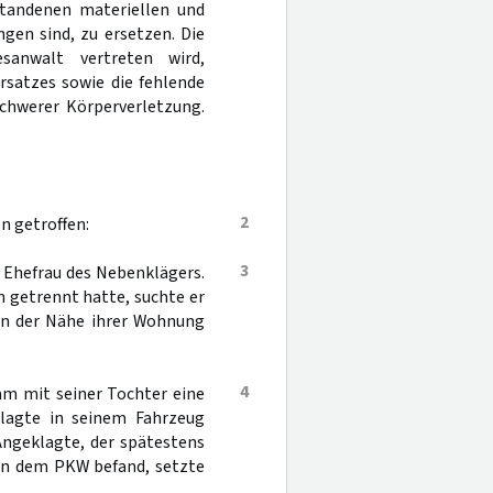
tandenen materiellen und
gen sind, zu ersetzen. Die
sanwalt vertreten wird,
rsatzes sowie die fehlende
schwerer Körperverletzung.
2
n getroffen:
3
 Ehefrau des Nebenklägers.
m getrennt hatte, suchte er
in der Nähe ihrer Wohnung
4
m mit seiner Tochter eine
klagte in seinem Fahrzeug
 Angeklagte, der spätestens
 in dem PKW befand, setzte