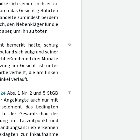
dte sich seiner Tochter zu.
urch das Gesicht geführten
handelte zumindest bei dem
h, den Nebenkläger für die
 aber, um ihn zu töten.
6
cht bemerkt hatte, schlug
befand sich aufgrund seiner
chließend rund drei Monate
tzung im Gesicht ist unter
rbe verheilt, die am linken
kel verläuft.
7
224
Abs. 1 Nr. 2 und 5 StGB
er Angeklagte auch nur mit
nselement des bedingten
. In der Gesamtschau der
ssung im Tatzeitpunkt und
Handlungsantrieb erkennen
geklagten zur Inkaufnahme