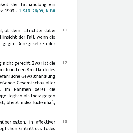
keit der Tathandlung ein
ärz 1999 -
1 StR 26/99
,
NJW
11
uf, ob dem Tatrichter dabei
 Hinsicht der Fall, wenn die
st, gegen Denkgesetze oder
12
 nicht gerecht. Zwar ist die
auch und den Brustkorb des
gefährliche Gewalthandlung
ließende Gesamtschau aller
ls, im Rahmen derer die
geklagten als Indiz gegen
, bleibt indes lückenhaft,
13
überlegten, in affektiver
glichen Eintritt des Todes