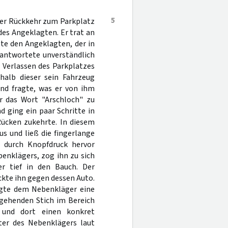
5
ner Rückkehr zum Parkplatz
es Angeklagten. Er trat an
gte den Angeklagten, der in
 antwortete unverständlich
 Verlassen des Parkplatzes
alb dieser sein Fahrzeug
nd fragte, was er von ihm
r das Wort "Arschloch" zu
d ging ein paar Schritte in
ücken zukehrte. In diesem
s und ließ die fingerlange
s durch Knopfdruck hervor
benklägers, zog ihn zu sich
r tief in den Bauch. Der
ckte ihn gegen dessen Auto.
agte dem Nebenkläger eine
fgehenden Stich im Bereich
 und dort einen konkret
ter des Nebenklägers laut