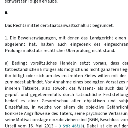
schwerster Folgen erlaube.
II.
Das Rechtsmittel der Staatsanwaltschaft ist begründet.
1. Die Beweiserwägungen, mit denen das Landgericht einen
abgelehnt hat, halten auch eingedenk des eingeschränk
Prüfungsmaßstabs rechtlicher Überprüfung nicht stand.
a) Bedingt vorsätzliches Handeln setzt voraus, dass de
tatbestandlichen Erfolges als möglich und nicht ganz fern lieg
ihn billigt oder sich um des erstrebten Zieles willen mit de
zumindest abfindet. Vor Annahme eines bedingten Vorsatzes
inneren Tatseite, also sowohl das Wissens- als auch das 
geprüft und gegebenenfalls durch tatsächliche Feststellun
bedarf es einer Gesamtschau aller objektiven und subj
Einzelfalles, in welche vor allem die objektive Gefährlic
konkrete Angriffsweise des Täters, seine psychische Verfassu
seine Motivationslage einzubeziehen sind (BGH, Beschluss vom 
Urteil vom 16. Mai 2013 -
3 StR 45/13
). Dabei ist die auf d