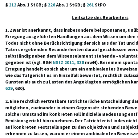
§
212
Abs. 1 StGB; §
226
Abs. 1 StGB; §
261
StPO
Leitsätze des Bearbeiters
1. Zwar ist anerkannt, dass insbesondere bei spontanen, unüb
Erregung ausgeführten Handlungen aus dem Wissen um den m
Todes nicht ohne Berücksichtigung der sich aus der Tat und d
Täters ergebenden Besonderheiten darauf geschlossen werde
selbständig neben dem Wissenselement stehende - voluntat
gegeben ist (vgl. BGH
NStZ 2011, 338
mwN). Bei einem spontan
Erregung handelt es sich aber um ein ambivalentes Beweisan
wie das Tatgericht es im Einzelfall bewertet, rechtlich zuläs
Gunsten als auch zu Lasten des Angeklagten ermöglichen kan
629
, 630).
2. Eine rechtlich vertretbare tatrichterliche Entscheidung d
möglichen, zueinander in einem Gegensatz stehenden Bew
solcher Umstand im konkreten Fall indizielle Bedeutung entfa
Revisionsgericht hinzunehmen. Der Tatrichter ist indes nicht
auf konkreten Feststellungen zu den objektiven und subjek
erkennen zu lassen, warum er einem ambivalenten Beweisze