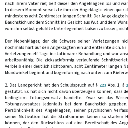
nach ihrem Vater rief, ließ dieser den Angeklagten los und wan
In diesem Moment versetzte ihm der Angeklagte einen quer d
mindestens acht Zentimeter langen Schnitt. Der Angeklagte 
Bauchstich und dem Schnitt ins Gesicht aus Wut und dem Wunsc
vom ihm selbst gefühlte Unterlegenheit büßen zu lassen; nicht
Der Nebenkläger, der die Schwere seiner Verletzungen ni
nochmals hart auf den Angeklagten ein und entfernte sich. Er 
Verletzungen elf Tage in stationärer Behandlung und war ans
arbeitsunfähig. Die zickzackförmig verlaufende Schnittverle
Verbleib einer deutlich sichtbaren, acht Zentimeter langen Na
Mundwinkel beginnt und bogenförmig nach unten zum Kieferwin
2. Das Landgericht hat den Schuldspruch auf §
223
Abs. 1, §
gestützt. Es hat sich nicht davon überzeugen können, dass d
bedingtem Tötungsvorsatz handelte. Zwar sei das Wisse
Tötungsvorsatzes jedenfalls bei dem Bauchstich gegeben
Persönlichkeit des Angeklagten, seiner psychischen Verfa
seiner Motivation hat die Strafkammer keinen so starken 
können, der den Rückschluss auf eine Bereitschaft des An