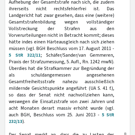
Aufhebung der Gesamtstrafe nach sich, die zudem
ihrerseits nicht rechtsfehlerfrei ist. Das
Landgericht hat zwar gesehen, dass eine (weitere)
Gesamtstrafenbildung wegen vollständiger
Vollstreckung der Strafen aus den
Vorverurteilungen nicht in Betracht kommt; dieses
hätte indes einen Härteausgleich nach sich ziehen
müssen (vgl. BGH Beschluss vom 17. August 2011 -
5 StR 322/11
; Schäfer/Sander/van Gemmeren,
Praxis der Strafzumessung, 5. Aufl., Rn. 1242 mwN).
Überdies hat die Strafkammer zur Begründung der
als schuldangemessen angesehenen
Gesamtfreiheitsstrafe nahezu ausschließlich
mildernde Gesichtspunkte angeführt (UA S. 41 f.),
so dass der Senat nicht nachvollziehen kann,
weswegen die Einsatzstrafe von zwei Jahren und
acht Monaten derart massiv erhöht wurde (vgl.
auch BGH, Beschluss vom 25. Juni 2013 -
5 StR
232/13
).
8
Der Senat merkt an, dass die zu Lasten des