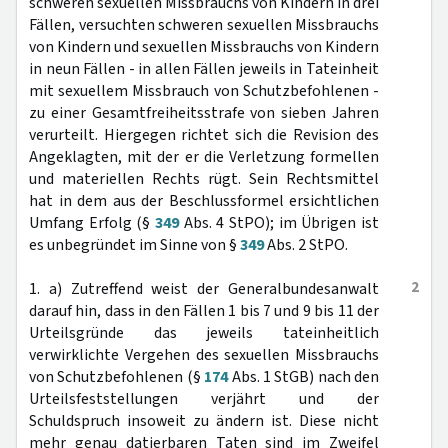
schweren sexuellen Missbrauchs von Kindern in drei
Fällen, versuchten schweren sexuellen Missbrauchs
von Kindern und sexuellen Missbrauchs von Kindern
in neun Fällen - in allen Fällen jeweils in Tateinheit
mit sexuellem Missbrauch von Schutzbefohlenen -
zu einer Gesamtfreiheitsstrafe von sieben Jahren
verurteilt. Hiergegen richtet sich die Revision des
Angeklagten, mit der er die Verletzung formellen
und materiellen Rechts rügt. Sein Rechtsmittel
hat in dem aus der Beschlussformel ersichtlichen
Umfang Erfolg (§
349
Abs. 4 StPO); im Übrigen ist
es unbegründet im Sinne von §
349
Abs. 2 StPO.
2
1. a) Zutreffend weist der Generalbundesanwalt
darauf hin, dass in den Fällen 1 bis 7 und 9 bis 11 der
Urteilsgründe das jeweils tateinheitlich
verwirklichte Vergehen des sexuellen Missbrauchs
von Schutzbefohlenen (§
174
Abs. 1 StGB) nach den
Urteilsfeststellungen verjährt und der
Schuldspruch insoweit zu ändern ist. Diese nicht
mehr genau datierbaren Taten sind im Zweifel