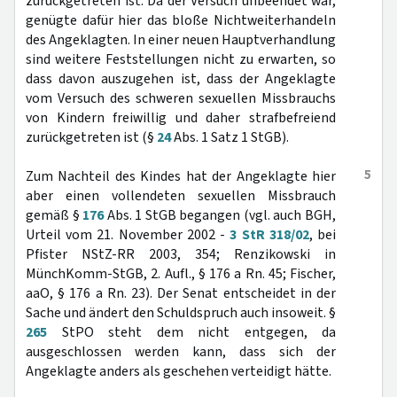
zurückgetreten ist. Da der Versuch unbeendet war,
genügte dafür hier das bloße Nichtweiterhandeln
des Angeklagten. In einer neuen Hauptverhandlung
sind weitere Feststellungen nicht zu erwarten, so
dass davon auszugehen ist, dass der Angeklagte
vom Versuch des schweren sexuellen Missbrauchs
von Kindern freiwillig und daher strafbefreiend
zurückgetreten ist (§
24
Abs. 1 Satz 1 StGB).
5
Zum Nachteil des Kindes hat der Angeklagte hier
aber einen vollendeten sexuellen Missbrauch
gemäß §
176
Abs. 1 StGB begangen (vgl. auch BGH,
Urteil vom 21. November 2002 -
3 StR 318/02
, bei
Pfister NStZ-RR 2003, 354; Renzikowski in
MünchKomm-StGB, 2. Aufl., § 176 a Rn. 45; Fischer,
aaO, § 176 a Rn. 23). Der Senat entscheidet in der
Sache und ändert den Schuldspruch auch insoweit. §
265
StPO steht dem nicht entgegen, da
ausgeschlossen werden kann, dass sich der
Angeklagte anders als geschehen verteidigt hätte.