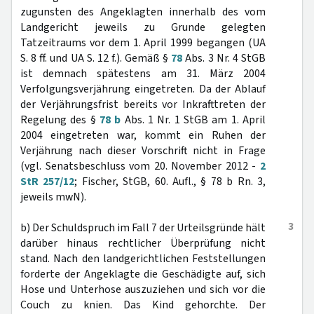
zugunsten des Angeklagten innerhalb des vom
Landgericht jeweils zu Grunde gelegten
Tatzeitraums vor dem 1. April 1999 begangen (UA
S. 8 ff. und UA S. 12 f.). Gemäß §
78
Abs. 3 Nr. 4 StGB
ist demnach spätestens am 31. März 2004
Verfolgungsverjährung eingetreten. Da der Ablauf
der Verjährungsfrist bereits vor Inkrafttreten der
Regelung des §
78 b
Abs. 1 Nr. 1 StGB am 1. April
2004 eingetreten war, kommt ein Ruhen der
Verjährung nach dieser Vorschrift nicht in Frage
(vgl. Senatsbeschluss vom 20. November 2012 -
2
StR 257/12
; Fischer, StGB, 60. Aufl., § 78 b Rn. 3,
jeweils mwN).
3
b) Der Schuldspruch im Fall 7 der Urteilsgründe hält
darüber hinaus rechtlicher Überprüfung nicht
stand. Nach den landgerichtlichen Feststellungen
forderte der Angeklagte die Geschädigte auf, sich
Hose und Unterhose auszuziehen und sich vor die
Couch zu knien. Das Kind gehorchte. Der