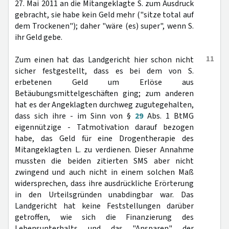
27. Mai 2011 an die Mitangeklagte S. zum Ausdruck
gebracht, sie habe kein Geld mehr ("sitze total auf
dem Trockenen"); daher "wäre (es) super", wenn S.
ihr Geld gebe.
11
Zum einen hat das Landgericht hier schon nicht
sicher festgestellt, dass es bei dem von S.
erbetenen Geld um Erlöse aus
Betäubungsmittelgeschäften ging; zum anderen
hat es der Angeklagten durchweg zugutegehalten,
dass sich ihre - im Sinn von §
29
Abs. 1 BtMG
eigennützige - Tatmotivation darauf bezogen
habe, das Geld für eine Drogentherapie des
Mitangeklagten L. zu verdienen. Dieser Annahme
mussten die beiden zitierten SMS aber nicht
zwingend und auch nicht in einem solchen Maß
widersprechen, dass ihre ausdrückliche Erörterung
in den Urteilsgründen unabdingbar war. Das
Landgericht hat keine Feststellungen darüber
getroffen, wie sich die Finanzierung des
Lebensunterhalts und das "Ansparen" der