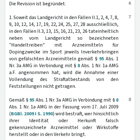
6
Die Revision ist begründet.
7
1. Soweit das Landgericht in den Fällen II.1, 2, 4, 7, 8,
9, 10, 12, 14, 17, 19, 22, 24, 25, 27, 28 ausschließlich,
in den Fällen II.3, 13, 15, 16, 21, 23, 26 tateinheitlich
neben vom Landgericht so bezeichneten
"Handeltreiben" mit Arzneimitteln für
Dopingzwecke im Sport jeweils Inverkehrbringen
von gefälschten Arzneimitteln gemäß §
95
Abs. 1
Nr. 3a AMG in Verbindung mit §
8
Abs. 1 Nr. 1a AMG
a.F. angenommen hat, wird die Annahme einer
Vollendung des Straftatbestands von den
Feststellungen nicht getragen.
8
Gemäß §
95
Abs. 1 Nr. 3a AMG in Verbindung mit §
8
Abs. 1 Nr. 1a AMG in der Fassung vom 17. Juli 2009
(
BGBl. 2009 I S. 1990
) wird bestraft, wer hinsichtlich
ihrer Identität oder Herkunft falsch
gekennzeichnete Arzneimittel oder Wirkstoffe
herstellt oder in den Verkehr bringt.