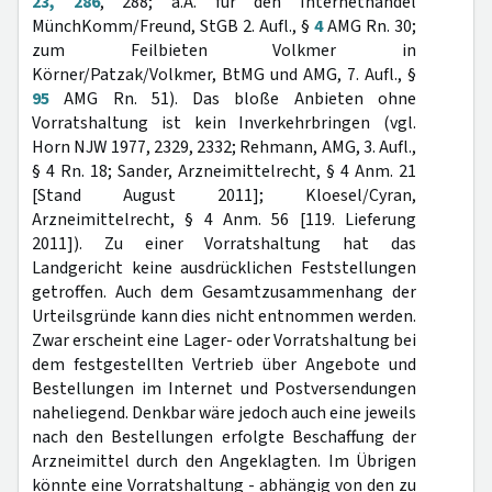
23, 286
, 288; a.A. für den Internethandel
MünchKomm/Freund, StGB 2. Aufl., §
4
AMG Rn. 30;
zum Feilbieten Volkmer in
Körner/Patzak/Volkmer, BtMG und AMG, 7. Aufl., §
95
AMG Rn. 51). Das bloße Anbieten ohne
Vorratshaltung ist kein Inverkehrbringen (vgl.
Horn NJW 1977, 2329, 2332; Rehmann, AMG, 3. Aufl.,
§ 4 Rn. 18; Sander, Arzneimittelrecht, § 4 Anm. 21
[Stand August 2011]; Kloesel/Cyran,
Arzneimittelrecht, § 4 Anm. 56 [119. Lieferung
2011]). Zu einer Vorratshaltung hat das
Landgericht keine ausdrücklichen Feststellungen
getroffen. Auch dem Gesamtzusammenhang der
Urteilsgründe kann dies nicht entnommen werden.
Zwar erscheint eine Lager- oder Vorratshaltung bei
dem festgestellten Vertrieb über Angebote und
Bestellungen im Internet und Postversendungen
naheliegend. Denkbar wäre jedoch auch eine jeweils
nach den Bestellungen erfolgte Beschaffung der
Arzneimittel durch den Angeklagten. Im Übrigen
könnte eine Vorratshaltung - abhängig von den zu