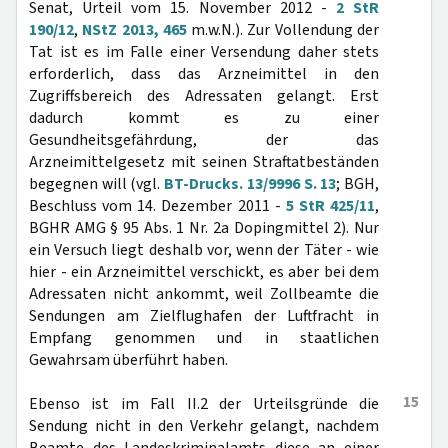
Senat, Urteil vom 15. November 2012 -
2 StR
190/12
,
NStZ 2013, 465
m.w.N.). Zur Vollendung der
Tat ist es im Falle einer Versendung daher stets
erforderlich, dass das Arzneimittel in den
Zugriffsbereich des Adressaten gelangt. Erst
dadurch kommt es zu einer
Gesundheitsgefährdung, der das
Arzneimittelgesetz mit seinen Straftatbeständen
begegnen will (vgl.
BT-Drucks. 13/9996 S. 13
; BGH,
Beschluss vom 14. Dezember 2011 -
5 StR 425/11
,
BGHR AMG § 95 Abs. 1 Nr. 2a Dopingmittel 2). Nur
ein Versuch liegt deshalb vor, wenn der Täter - wie
hier - ein Arzneimittel verschickt, es aber bei dem
Adressaten nicht ankommt, weil Zollbeamte die
Sendungen am Zielflughafen der Luftfracht in
Empfang genommen und in staatlichen
Gewahrsam überführt haben.
15
Ebenso ist im Fall II.2 der Urteilsgründe die
Sendung nicht in den Verkehr gelangt, nachdem