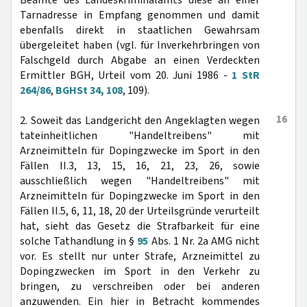
Beamte des Landeskriminalamts diese an einer
Tarnadresse in Empfang genommen und damit
ebenfalls direkt in staatlichen Gewahrsam
übergeleitet haben (vgl. für Inverkehrbringen von
Falschgeld durch Abgabe an einen Verdeckten
Ermittler BGH, Urteil vom 20. Juni 1986 -
1 StR
264/86
,
BGHSt 34, 108
, 109).
16
2. Soweit das Landgericht den Angeklagten wegen
tateinheitlichen "Handeltreibens" mit
Arzneimitteln für Dopingzwecke im Sport in den
Fällen II.3, 13, 15, 16, 21, 23, 26, sowie
ausschließlich wegen "Handeltreibens" mit
Arzneimitteln für Dopingzwecke im Sport in den
Fällen II.5, 6, 11, 18, 20 der Urteilsgründe verurteilt
hat, sieht das Gesetz die Strafbarkeit für eine
solche Tathandlung in §
95
Abs. 1 Nr. 2a AMG nicht
vor. Es stellt nur unter Strafe, Arzneimittel zu
Dopingzwecken im Sport in den Verkehr zu
bringen, zu verschreiben oder bei anderen
anzuwenden. Ein hier in Betracht kommendes