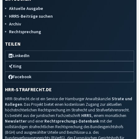
Aktuelle Ausgabe
HRRS-Beiträge suchen
Archiv
Rechtsprechung
TEILEN
LinkedIn
Xing
Facebook
HRR-STRAFRECHT.DE
HRR-Strafrecht.de ist ein Service der Hamburger Anwaltskanzlei
Strate und
Kollegen
. Das Projekt bietet einen kostenlosen Zugang zur aktuellen
höchstrichterlichen Rechtsprechung im Strafrecht und Strafverfahrensrecht.
Es besteht aus der juristischen Fachzeitschrift
HRRS
, einem monatlichen
Newsletter
und einer
Rechtsprechungs-Datenbank
mit der
vollständigen strafrechtlichen Rechtsprechung des Bundesgerichtshofs
(BGH) und ausgewählter Urteile und Beschlüsse u.a. des
Bundesverfassungsgerichts (BVerfG), des Europäischen Gerichtshofs für