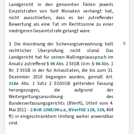
Landgericht in den genannten Fällen jeweils
Einzelstrafen von fünf Monaten verhängt hat,
nicht ausschließen, dass es bei zutreffender
Bewertung als eine Tat im Rechtssinne zu einer
niedrigeren Gesamtstrafe gelangt wäre.
8
3. Die Anordnung der Sicherungsverwahrung hält
rechtlicher Überprüfung nicht stand. Das
Landgericht hat für seinen Maßregelausspruch im
Ansatz zutreffend §
66
Abs. 2 StGB i.V.m. §
66
Abs. 1
Nr. 3 StGB in der für Anlasstaten, die bis zum 31.
Dezember 2010 begangen wurden, gemäß Art.
316e
Abs. 1 Satz 2 EGStGB geltenden Fassung
herangezogen, die aufgrund der
Weitergeltungsanordnung des
Bundesverfassungsgerichts (BVerfG, Urteil vom 4.
Mai 2011 -
2 BvR 2365/09
u.a.,
BVerfGE 128, 326
, 404
ff.) in eingeschränktem Umfang weiter anwendbar
sind.