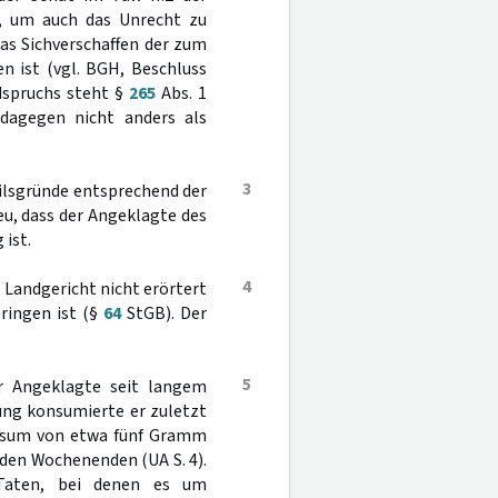
ar, um auch das Unrecht zu
das Sichverschaffen der zum
 ist (vgl. BGH, Beschluss
ldspruchs steht §
265
Abs. 1
dagegen nicht anders als
3
teilsgründe entsprechend der
u, dass der Angeklagte des
 ist.
4
 Landgericht nicht erörtert
ringen ist (§
64
StGB). Der
5
r Angeklagte seit langem
ung konsumierte er zuletzt
onsum von etwa fünf Gramm
en Wochenenden (UA S. 4).
 Taten, bei denen es um