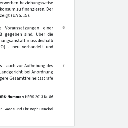
 erwerben beziehungsweise
konsum zu finanzieren. Der
eigt (UA S. 15).
6
e Voraussetzungen einer
 gegeben sind. Über die
ehungsanstalt muss deshalb
O) - neu verhandelt und
7
s - auch zur Aufhebung des
 Landgericht bei Anordnung
ngere Gesamtfreiheitsstrafe
RRS-Nummer:
HRRS 2013 Nr. 86
en Gaede und Christoph Henckel