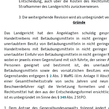
Entscheidung, auch über die Kosten des Rechtsmit
Strafkammer des Landgerichts zurückverwiesen.
3. Die weitergehende Revision wird als unbegründet ve
Gründe
Das Landgericht hat den Angeklagten schuldig gespr
Handeltreibens mit Betäubungsmitteln in nicht geringer
unerlaubtem Besitz von Betäubungsmitteln in nicht gering
Handeltreibens mit Betäubungsmitteln in nicht geringer
unerlaubter Einfuhr von Betäubungsmitteln in nicht geringer
wobei er jeweils einen Gegenstand mit sich führte, der seiner 
Personen geeignet und bestimmt ist, des unerlaub
Betäubungsmitteln sowie des vorsätzlichen Besitzes ei
Gegenstandes entgegen §
2
Abs. 3 WaffG i.V.m. Anlage II Absch
einer Gesamtfreiheitsstrafe von sechs Jahren und neun
Beschwerdeführer rügt die Verletzung formellen und m
Rechtsmittel hat den aus der Entscheidungsformel ersichtlic
ist es unbegründet im Sinne des §
349
Abs. 2 StPO.
1. Dem Antrag des Generalbundesanwalts folgend ändert d