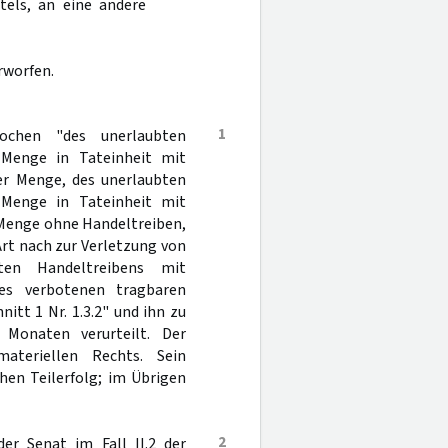
tels, an eine andere
rworfen.
1
ochen "des unerlaubten
 Menge in Tateinheit mit
er Menge, des unerlaubten
 Menge in Tateinheit mit
 Menge ohne Handeltreiben,
Art nach zur Verletzung von
ten Handeltreibens mit
nes verbotenen tragbaren
nitt 1 Nr. 1.3.2" und ihn zu
 Monaten verurteilt. Der
ateriellen Rechts. Sein
hen Teilerfolg; im Übrigen
2
er Senat im Fall II.2 der