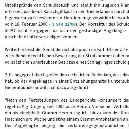
Urteilsgründe den Schuldspruch und stellt ihn zugleich kl
erfassen, das beim Rauschgiftkauf in den Niederlanden durch 
Eigenverbrauch bestimmten Heroinmenge verwirklicht worden
vom 16. Februar 2000 -
3 StR 22/00
). Der Korrektur des Schu
StPO nicht entgegen, da sich der geständige Angeklagte 
geschehen hätte verteidigen können.
Weiterhin fasst der Senat den Schuldspruch im Fall II.4 der Ur
zutreffenden rechtlichen Bewertung der Strafkammer dahin ne
vorsätzlichen unerlaubten Besitzes eines Schlagringes schuldig
2. Es begegnet durchgreifenden rechtlichen Bedenken, dass das
hat, ob der Angeklagte in einer Entziehungsanstalt unterzub
Generalbundesanwalt hat dazu ausgeführt:
"Nach den Feststellungen des Landgerichts konsumiert de
regelmäßig Drogen, seit 2002 auch Heroin. Vor seiner Verhaft
ein bis eineinhalb Gramm Heroin täglich, hinzu kam der K
Haschisch pro Woche und etwa einem Gramm Amphetamin an d
Der Angeklagte beging die verfahrensgegenständlichen