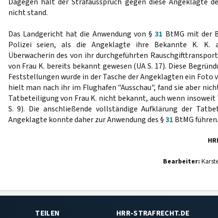
Dagegen hält der Strafausspruch gegen diese Angeklagte de
nicht stand.
Das Landgericht hat die Anwendung von §
31
BtMG mit der B
Polizei seien, als die Angeklagte ihre Bekannte K. K. a
Überwacherin des von ihr durchgeführten Rauschgifttransport
von Frau K. bereits bekannt gewesen (UA S. 17). Diese Begründu
Feststellungen wurde in der Tasche der Angeklagten ein Foto v
hielt man nach ihr im Flughafen "Ausschau", fand sie aber nich
Tatbeteiligung von Frau K. nicht bekannt, auch wenn insoweit
S. 9). Die anschließende vollständige Aufklärung der Tatbe
Angeklagte konnte daher zur Anwendung des §
31
BtMG führen
HR
Bearbeiter:
Karst
TEILEN
HRR-STRAFRECHT.DE