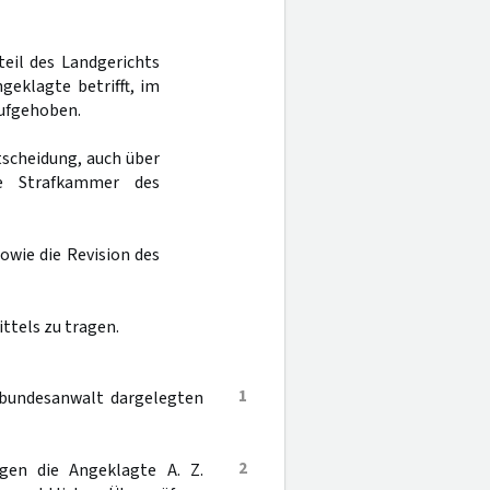
teil des Landgerichts
geklagte betrifft, im
aufgehoben.
tscheidung, auch über
e Strafkammer des
owie die Revision des
ittels zu tragen.
1
albundesanwalt dargelegten
2
egen die Angeklagte A. Z.