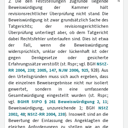
4
2. Die den Feststellungen zugrunde liegende
Beweiswürdigung der Kammer hält
revisionsrechtlicher Überprüfung nicht stand. Die
Beweiswürdigung ist zwar grundsätzlich Sache des
Tatgerichts; der revisionsgerichtlichen
Überprüfung unterliegt aber, ob dem Tatgericht
dabei Rechtsfehler unterlaufen sind. Dies ist etwa
der Fall, wenn die Beweiswürdigung
widersprüchlich, unklar oder lückenhaft ist oder
gegen Denkgesetze oder gesicherte
Erfahrungssätze verstößt (st. Rspr.; vgl. BGH
NStZ-
RR 2004, 238
;
2005, 147
,
NJW 2006, 925
, 928). Aus
den Urteilsgründen muss sich auch ergeben, dass
die einzelnen Beweisergebnisse nicht nur isoliert
gewertet, sondern in eine umfassende
Gesamtwürdigung eingestellt wurden (st. Rspr.;
vgl.
BGHR StPO § 261 Beweiswürdigung 2
,
11
;
Beweiswürdigung, unzureichende 1; BGH
NStZ
2002, 48
;
NStZ-RR 2004, 238
). Insoweit sind an die
Bewertung der Einlassung des Angeklagten die
gleichen Anforderungen zu stellen wie an die