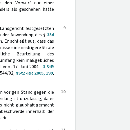
n den Vorwurf nur einer
ders als geschehen hätte
9
 Landgericht festgesetzten
hender Anwendung des §
354
. Er schließt aus, dass das
isse eine niedrigere Strafe
liche Beurteilung des
ldumfang kein maßgebliches
il vom 17. Juni 2004 -
3 StR
 544/02,
NStZ-RR 2005, 199
,
10
en vorigen Stand gegen die
dung ist unzulässig, da er
ts nicht glaubhaft gemacht
nbeschwerde innerhalb der
sein.