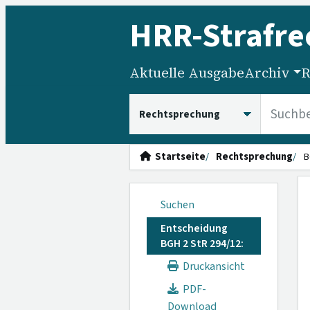
HRR
-Strafre
Aktuelle Ausgabe
Archiv
R
HRRS durchsuchen
Startseite
Rechtsprechung
B
Suchen
Entscheidung
BGH 2 StR 294/12:
Druckansicht
PDF-
Download