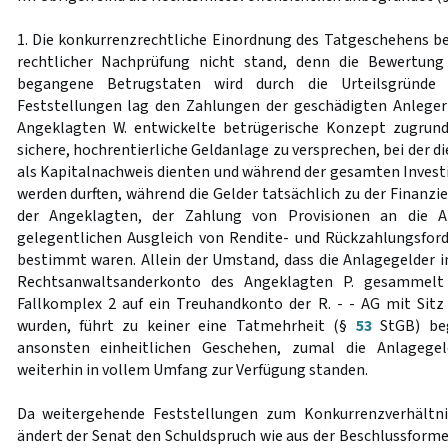
1. Die konkurrenzrechtliche Einordnung des Tatgeschehens b
rechtlicher Nachprüfung nicht stand, denn die Bewertung
begangene Betrugstaten wird durch die Urteilsgründe
Feststellungen lag den Zahlungen der geschädigten Anlege
Angeklagten W. entwickelte betrügerische Konzept zugrund
sichere, hochrentierliche Geldanlage zu versprechen, bei der d
als Kapitalnachweis dienten und während der gesamten Investi
werden durften, während die Gelder tatsächlich zu der Finanz
der Angeklagten, der Zahlung von Provisionen an die A
gelegentlichen Ausgleich von Rendite- und Rückzahlungsfor
bestimmt waren. Allein der Umstand, dass die Anlagegelder 
Rechtsanwaltsanderkonto des Angeklagten P. gesammelt
Fallkomplex 2 auf ein Treuhandkonto der R. - - AG mit Sitz
wurden, führt zu keiner eine Tatmehrheit (§
53
StGB) beg
ansonsten einheitlichen Geschehen, zumal die Anlagege
weiterhin in vollem Umfang zur Verfügung standen.
Da weitergehende Feststellungen zum Konkurrenzverhältni
ändert der Senat den Schuldspruch wie aus der Beschlussformel