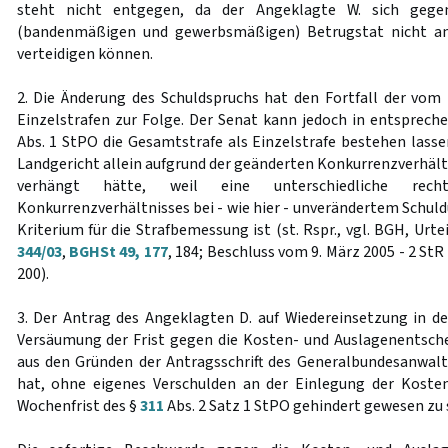
steht nicht entgegen, da der Angeklagte W. sich gege
(bandenmäßigen und gewerbsmäßigen) Betrugstat nicht an
verteidigen können.
2. Die Änderung des Schuldspruchs hat den Fortfall der vom
Einzelstrafen zur Folge. Der Senat kann jedoch in entsprec
Abs. 1 StPO die Gesamtstrafe als Einzelstrafe bestehen lassen
Landgericht allein aufgrund der geänderten Konkurrenzverhältn
verhängt hätte, weil eine unterschiedliche recht
Konkurrenzverhältnisses bei - wie hier - unverändertem Schu
Kriterium für die Strafbemessung ist (st. Rspr., vgl. BGH, Urte
344/03
,
BGHSt 49, 177
, 184; Beschluss vom 9. März 2005 - 2 StR
200).
3. Der Antrag des Angeklagten D. auf Wiedereinsetzung in d
Versäumung der Frist gegen die Kosten- und Auslagenentschei
aus den Gründen der Antragsschrift des Generalbundesanwal
hat, ohne eigenes Verschulden an der Einlegung der Koste
Wochenfrist des §
311
Abs. 2 Satz 1 StPO gehindert gewesen zu 