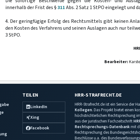
Die sofortige Beschwerde gegen die Kosten- und Auslag
innerhalb der Frist des §
311
Abs. 2 Satz 1 StPO eingelegt und d
4. Der geringfügige Erfolg des Rechtsmittels gibt keinen Anl
den Kosten des Verfahrens und seinen Auslagen auch nur teilwe
3 StPO.
HR
Bearbeiter:
Karst
TEILEN
HRR-STRAFRECHT.DE
sgabe
HRR-Strafrecht.de ist ein Service der
LinkedIn
Kollegen
. Das Projekt bietet einen k
ge
höchstrichterlichen Rechtsprechung im 
Xing
aus der juristischen Fachzeitschrift
HR
Rechtsprechungs-Datenbank
mit de
Facebook
Rechtsprechung des Bundesgerichtshof
ung
Beschlüsse u.a. des Bundesverfassungs