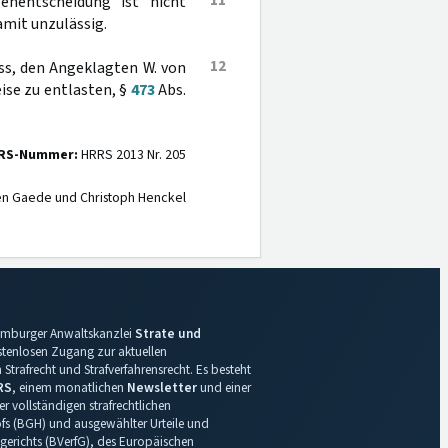
11
enentscheidung ist nicht
amit unzulässig.
12
ass, den Angeklagten W. von
ise zu entlasten, §
473
Abs.
RS-Nummer:
HRRS 2013 Nr. 205
en Gaede und Christoph Henckel
 Hamburger Anwaltskanzlei
Strate und
ostenlosen Zugang zur aktuellen
Strafrecht und Strafverfahrensrecht. Es besteht
RS
, einem monatlichen
Newsletter
und einer
r vollständigen strafrechtlichen
s (BGH) und ausgewählter Urteile und
gerichts (BVerfG), des Europäischen