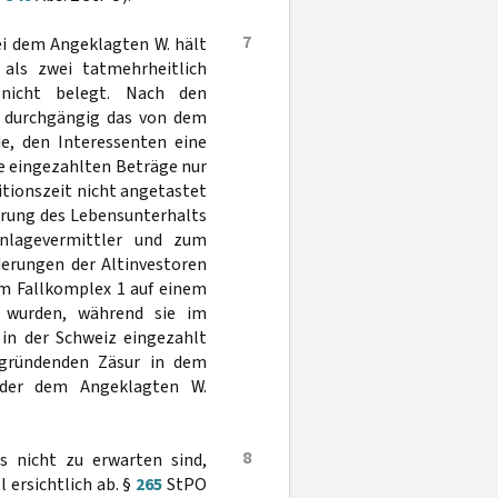
7
ei dem Angeklagten W. hält
 als zwei tatmehrheitlich
 nicht belegt. Nach den
r durchgängig das von dem
e, den Interessenten eine
ie eingezahlten Beträge nur
tionszeit nicht angetastet
ierung des Lebensunterhalts
nlagevermittler und zum
derungen der Altinvestoren
im Fallkomplex 1 auf einem
 wurden, während sie im
 in der Schweiz eingezahlt
ründenden Zäsur in dem
lder dem Angeklagten W.
8
s nicht zu erwarten sind,
 ersichtlich ab. §
265
StPO