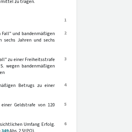
mittel zu tragen.
1
2
n Fall" und bandenmäßigen
n sechs Jahren und sechs
3
l" zu einer Freiheitsstrafe
. S. wegen bandenmäßigen
ren
4
äßigen Betrugs zu einer
5
 einer Geldstrafe von 120
6
sichtlichen Umfang Erfolg.
§
349
Abs. 2 StPO).