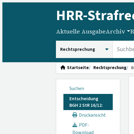
HRR
-Strafre
Aktuelle Ausgabe
Archiv
R
HRRS durchsuchen
Startseite
Rechtsprechung
B
Suchen
Entscheidung
BGH 2 StR 16/12:
Druckansicht
PDF-
Download