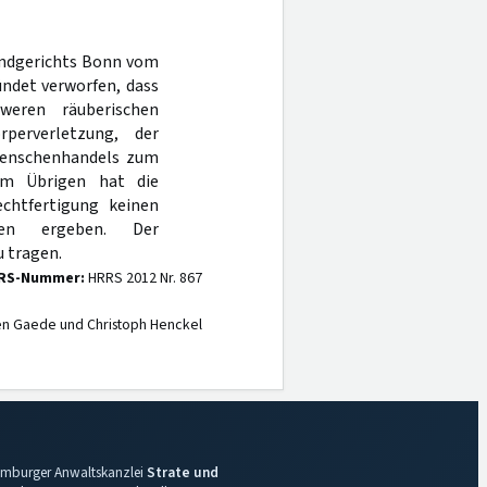
Landgerichts Bonn vom
ndet verworfen, dass
weren räuberischen
rperverletzung, der
Menschenhandels zum
 Im Übrigen hat die
echtfertigung keinen
ten ergeben. Der
 tragen.
RS-Nummer:
HRRS 2012 Nr. 867
en Gaede und Christoph Henckel
 Hamburger Anwaltskanzlei
Strate und