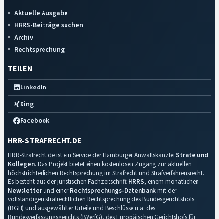
Aktuelle Ausgabe
HRRS-Beiträge suchen
Archiv
Rechtsprechung
TEILEN
LinkedIn
Xing
Facebook
HRR-STRAFRECHT.DE
HRR-Strafrecht.de ist ein Service der Hamburger Anwaltskanzlei
Strate und
Kollegen
. Das Projekt bietet einen kostenlosen Zugang zur aktuellen
höchstrichterlichen Rechtsprechung im Strafrecht und Strafverfahrensrecht.
Es besteht aus der juristischen Fachzeitschrift
HRRS
, einem monatlichen
Newsletter
und einer
Rechtsprechungs-Datenbank
mit der
vollständigen strafrechtlichen Rechtsprechung des Bundesgerichtshofs
(BGH) und ausgewählter Urteile und Beschlüsse u.a. des
Bundesverfassungsgerichts (BVerfG), des Europäischen Gerichtshofs für