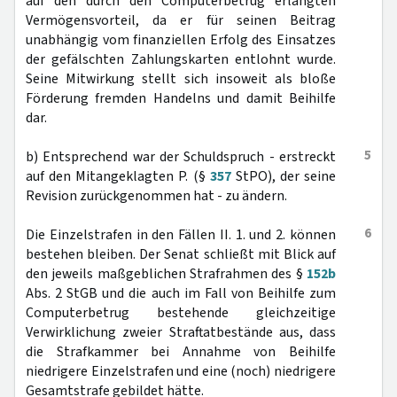
auf den durch den Computerbetrug erlangten
Vermögensvorteil, da er für seinen Beitrag
unabhängig vom finanziellen Erfolg des Einsatzes
der gefälschten Zahlungskarten entlohnt wurde.
Seine Mitwirkung stellt sich insoweit als bloße
Förderung fremden Handelns und damit Beihilfe
dar.
5
b) Entsprechend war der Schuldspruch - erstreckt
auf den Mitangeklagten P. (§
357
StPO), der seine
Revision zurückgenommen hat - zu ändern.
6
Die Einzelstrafen in den Fällen II. 1. und 2. können
bestehen bleiben. Der Senat schließt mit Blick auf
den jeweils maßgeblichen Strafrahmen des §
152b
Abs. 2 StGB und die auch im Fall von Beihilfe zum
Computerbetrug bestehende gleichzeitige
Verwirklichung zweier Straftatbestände aus, dass
die Strafkammer bei Annahme von Beihilfe
niedrigere Einzelstrafen und eine (noch) niedrigere
Gesamtstrafe gebildet hätte.