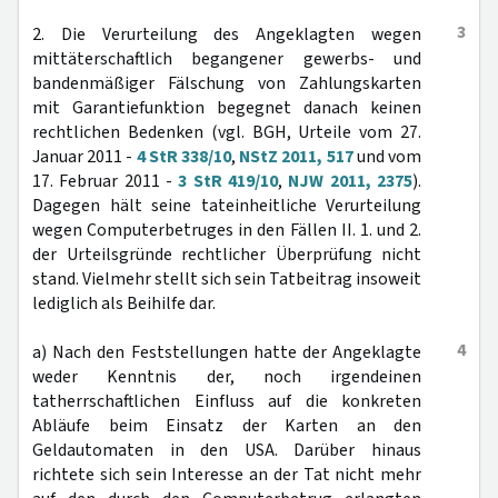
3
2. Die Verurteilung des Angeklagten wegen
mittäterschaftlich begangener gewerbs- und
bandenmäßiger Fälschung von Zahlungskarten
mit Garantiefunktion begegnet danach keinen
rechtlichen Bedenken (vgl. BGH, Urteile vom 27.
Januar 2011 -
4 StR 338/10
,
NStZ 2011, 517
und vom
17. Februar 2011 -
3 StR 419/10
,
NJW 2011, 2375
).
Dagegen hält seine tateinheitliche Verurteilung
wegen Computerbetruges in den Fällen II. 1. und 2.
der Urteilsgründe rechtlicher Überprüfung nicht
stand. Vielmehr stellt sich sein Tatbeitrag insoweit
lediglich als Beihilfe dar.
4
a) Nach den Feststellungen hatte der Angeklagte
weder Kenntnis der, noch irgendeinen
tatherrschaftlichen Einfluss auf die konkreten
Abläufe beim Einsatz der Karten an den
Geldautomaten in den USA. Darüber hinaus
richtete sich sein Interesse an der Tat nicht mehr