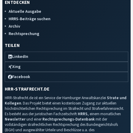
ENTDECKEN
Aktuelle Ausgabe
HRRS-Beiträge suchen
Archiv
Rechtsprechung
TEILEN
LinkedIn
Xing
Facebook
HRR-STRAFRECHT.DE
HRR-Strafrecht.de ist ein Service der Hamburger Anwaltskanzlei
Strate und
Kollegen
. Das Projekt bietet einen kostenlosen Zugang zur aktuellen
höchstrichterlichen Rechtsprechung im Strafrecht und Strafverfahrensrecht.
Es besteht aus der juristischen Fachzeitschrift
HRRS
, einem monatlichen
Newsletter
und einer
Rechtsprechungs-Datenbank
mit der
vollständigen strafrechtlichen Rechtsprechung des Bundesgerichtshofs
(BGH) und ausgewählter Urteile und Beschlüsse u.a. des