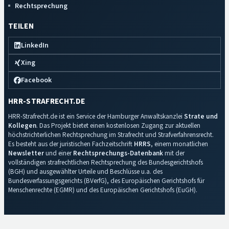
Rechtsprechung
TEILEN
LinkedIn
Xing
Facebook
HRR-STRAFRECHT.DE
HRR-Strafrecht.de ist ein Service der Hamburger Anwaltskanzlei
Strate und
Kollegen
. Das Projekt bietet einen kostenlosen Zugang zur aktuellen
höchstrichterlichen Rechtsprechung im Strafrecht und Strafverfahrensrecht.
Es besteht aus der juristischen Fachzeitschrift
HRRS
, einem monatlichen
Newsletter
und einer
Rechtsprechungs-Datenbank
mit der
vollständigen strafrechtlichen Rechtsprechung des Bundesgerichtshofs
(BGH) und ausgewählter Urteile und Beschlüsse u.a. des
Bundesverfassungsgerichts (BVerfG), des Europäischen Gerichtshofs für
Menschenrechte (EGMR) und des Europäischen Gerichtshofs (EuGH).
Impressum
·
Datenschutz