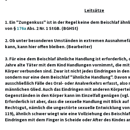
Leitsätze
1. Ein "Zungenkuss" ist in der Regel keine dem Beischlaf ähn
von §
176a
Abs. 2 Nr. 1 StGB. (BGHSt)
2. Ob unter besonderen Umständen in extremen Ausnahmefäl
kann, kann hier offen bleiben. (Bearbeiter)
3. Für eine dem Beischlaf ähnliche Handlung ist erforderlich,
Jahre alte Täter mit dem Kind Handlungen vornimmt, die mit
Körper verbunden sind. Zwar ist nicht jedes Eindringen in de
sondern nur eine dem Beischlaf "ähnliche Handlung". Davon 
ausschließlich Fälle des Oral- oder Analverkehrs erfasst, also
männlichen Glied. Auch das Eindringen mit anderen Körpertei
Gegenständen in den Körper kann im Einzelfall genügen (vgl
Erforderlich ist aber, dass die sexuelle Handlung mit Blick au
Rechtsgut, nämlich die ungestörte sexuelle Entwicklung von 
119), ähnlich schwer wiegt wie eine Vollziehung des Beischlafs
Eindringen mit dem Finger in Scheide oder After des Kindes 