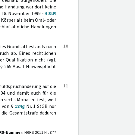
 deshalb aufgehoben. Die
he Handlung war dort keine
m 18. November 1999 -
4 StR
 Körper als beim Oral- oder
chlaf ähnliche Handlungen
10
ng des Grundtatbestands nach
uch ab. Eines rechtlichen
r Qualifikation nicht (vgl.
§ 265 Abs. 1 Hinweispflicht
11
Schuldspruchänderung auf die
004 und damit auch für die
on sechs Monaten fest, weil
e von §
184g
Nr. 1 StGB nur
s die Gesamtstrafe dadurch
RS-Nummer:
HRRS 2011 Nr. 877