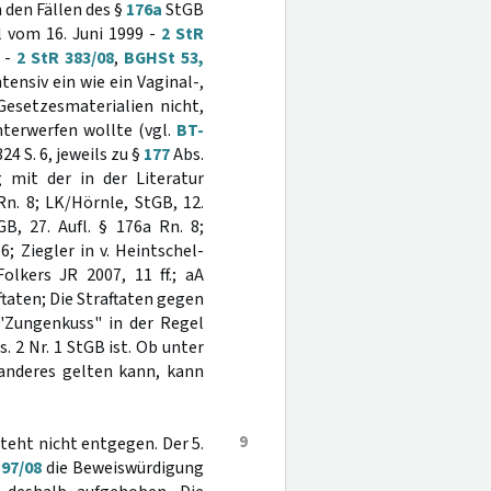
 den Fällen des §
176a
StGB
l vom 16. Juni 1999 -
2 StR
 -
2 StR 383/08
,
BGHSt 53,
tensiv ein wie ein Vaginal-,
 Gesetzesmaterialien nicht,
terwerfen wollte (vgl.
BT-
4 S. 6, jeweils zu §
177
Abs.
 mit der in der Literatur
Rn. 8; LK/Hörnle, StGB, 12.
B, 27. Aufl. § 176a Rn. 8;
6; Ziegler in v. Heintschel-
lkers JR 2007, 11 ff.; aA
taten; Die Straftaten gegen
 "Zungenkuss" in der Regel
. 2 Nr. 1 StGB ist. Ob unter
nderes gelten kann, kann
9
eht nicht entgegen. Der 5.
197/08
die Beweiswürdigung