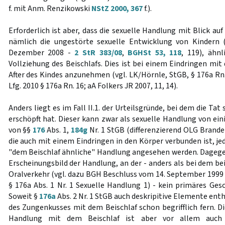
f. mit Anm. Renzikowski
NStZ 2000, 367
f.).
Erforderlich ist aber, dass die sexuelle Handlung mit Blick au
nämlich die ungestörte sexuelle Entwicklung von Kindern 
Dezember 2008 -
2 StR 383/08
,
BGHSt 53, 118
, 119), ähn
Vollziehung des Beischlafs. Dies ist bei einem Eindringen mit
After des Kindes anzunehmen (vgl. LK/Hörnle, StGB, § 176a Rn.
Lfg. 2010 § 176a Rn. 16; aA Folkers JR 2007, 11, 14).
Anders liegt es im Fall II.1. der Urteilsgründe, bei dem die Ta
erschöpft hat. Dieser kann zwar als sexuelle Handlung von ein
von §§
176
Abs. 1,
184g
Nr. 1 StGB (differenzierend OLG Brand
die auch mit einem Eindringen in den Körper verbunden ist, jed
"dem Beischlaf ähnliche" Handlung angesehen werden. Dagege
Erscheinungsbild der Handlung, an der - anders als bei dem be
Oralverkehr (vgl. dazu BGH Beschluss vom 14. September 1999
§ 176a Abs. 1 Nr. 1 Sexuelle Handlung 1) - kein primäres Gesc
Soweit §
176a
Abs. 2 Nr. 1 StGB auch deskripitive Elemente enth
des Zungenkusses mit dem Beischlaf schon begrifflich fern. Di
Handlung mit dem Beischlaf ist aber vor allem auch