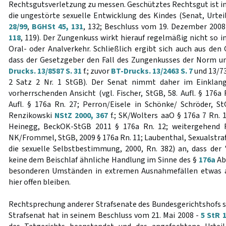
Rechtsgutsverletzung zu messen. Geschütztes Rechtsgut ist in
die ungestörte sexuelle Entwicklung des Kindes (Senat, Urtei
28/99
,
BGHSt 45, 131
, 132; Beschluss vom 19. Dezember 2008
118
, 119). Der Zungenkuss wirkt hierauf regelmäßig nicht so in
Oral- oder Analverkehr. Schließlich ergibt sich auch aus den
dass der Gesetzgeber den Fall des Zungenkusses der Norm un
Drucks. 13/8587 S. 31
f.; zuvor
BT-Drucks. 13/2463 S. 7
und 13/732
2 Satz 2 Nr. 1 StGB). Der Senat nimmt daher im Einklang
vorherrschenden Ansicht (vgl. Fischer, StGB, 58. Aufl. § 176a 
Aufl. § 176a Rn. 27; Perron/Eisele in Schönke/ Schröder, StG
Renzikowski
NStZ 2000, 367
f.; SK/Wolters aaO § 176a 7 Rn. 1
Heinegg, BeckOK-StGB 2011 § 176a Rn. 12; weitergehend Fo
NK/Frommel, StGB, 2009 § 176a Rn. 11; Laubenthal, Sexualstraf
die sexuelle Selbstbestimmung, 2000, Rn. 382) an, dass der
keine dem Beischlaf ähnliche Handlung im Sinne des §
176a
Abs
besonderen Umständen in extremen Ausnahmefällen etwas a
hier offen bleiben.
Rechtsprechung anderer Strafsenate des Bundesgerichtshofs st
Strafsenat hat in seinem Beschluss vom 21. Mai 2008 -
5 StR 