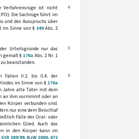
4
e Verfahrensrüge ist nicht
tPO). Die Sachrüge führt im
chs und des Ausspruchs über
et im Sinne von §
349
Abs. 2
5
 der Urteilsgründe nur das
ion gemäß §
176a
Abs. 2 Nr. 1
t zu beanstanden.
6
Fällen II.2. bis II.4. der
 Kindes im Sinne von §
176a
ehn Jahre alte Täter mit dem
en an ihm vornimmt oder an
den Körper verbunden sind.
dern nur eine dem Beischlaf
eßlich Fälle des Oral- oder
ännlichen Glied. Auch das
en in den Körper kann im
 StR 389/99
,
NJW 2000, 672