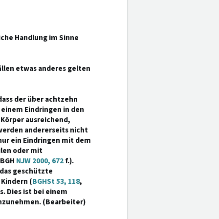
liche Handlung im Sinne
len etwas anderes gelten
 dass der über achtzehn
 einem Eindringen in den
n Körper ausreichend,
werden andererseits nicht
 nur ein Eindringen mit dem
len oder mit
. BGH
NJW 2000, 672
f.).
f das geschützte
Kindern (
BGHSt 53, 118
,
. Dies ist bei einem
anzunehmen. (Bearbeiter)