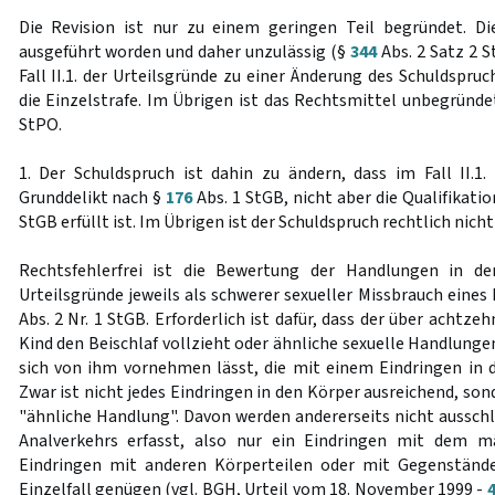
Die Revision ist nur zu einem geringen Teil begründet. Di
ausgeführt worden und daher unzulässig (§
344
Abs. 2 Satz 2 S
Fall II.1. der Urteilsgründe zu einer Änderung des Schuldspru
die Einzelstrafe. Im Übrigen ist das Rechtsmittel unbegründ
StPO.
1. Der Schuldspruch ist dahin zu ändern, dass im Fall II.1.
Grunddelikt nach §
176
Abs. 1 StGB, nicht aber die Qualifikat
StGB erfüllt ist. Im Übrigen ist der Schuldspruch rechtlich nich
Rechtsfehlerfrei ist die Bewertung der Handlungen in den 
Urteilsgründe jeweils als schwerer sexueller Missbrauch eines
Abs. 2 Nr. 1 StGB. Erforderlich ist dafür, dass der über achtz
Kind den Beischlaf vollzieht oder ähnliche sexuelle Handlung
sich von ihm vornehmen lässt, die mit einem Eindringen in 
Zwar ist nicht jedes Eindringen in den Körper ausreichend, son
"ähnliche Handlung". Davon werden andererseits nicht ausschli
Analverkehrs erfasst, also nur ein Eindringen mit dem m
Eindringen mit anderen Körperteilen oder mit Gegenständ
Einzelfall genügen (vgl. BGH, Urteil vom 18. November 1999 -
4