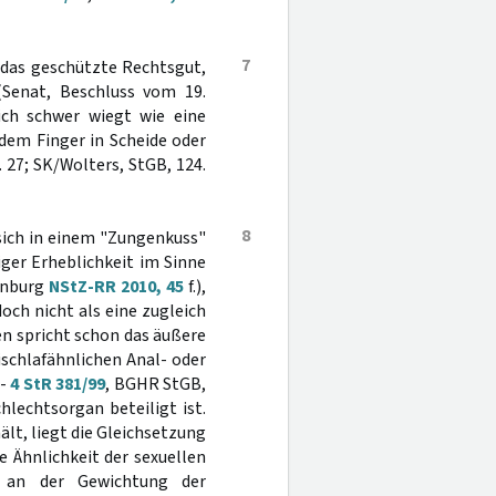
7
f das geschützte Rechtsgut,
(Senat, Beschluss vom 19.
lich schwer wiegt wie eine
 dem Finger in Scheide oder
 27; SK/Wolters, StGB, 124.
8
t sich in einem "Zungenkuss"
iger Erheblichkeit im Sinne
enburg
NStZ-RR 2010, 45
f.),
och nicht als eine zugleich
n spricht schon das äußere
ischlafähnlichen Anal- oder
 -
4 StR 381/99
, BGHR StGB,
hlechtsorgan beteiligt ist.
ält, liegt die Gleichsetzung
e Ähnlichkeit der sexuellen
 an der Gewichtung der