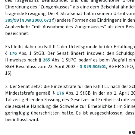
des Tatgerichts beanstandet und das angefochtene Urteil
Einordnung des "Zungenkusses" als eine dem Beischlaf ähnlic
tragende Erwägung. Der 4. Strafsenat hat in seinem Urteil vo
389/99
(
NJW 2000, 672
f.) andere Formen des Eindringens in den
Analverkehr "mit Ausnahme des Zungenkusses" als dem Beis
bezeichnet.
Es bleibt daher im Fall II.1. der Urteilsgründe bei der Erfüllu
§
176
Abs. 1 StGB. Der Senat ändert insoweit den Schuldspr
Hinweises nach §
265
Abs. 1 StPO bedarf es beim Wegfall eine
BGH Beschluss vom 23. April 2002 -
3 StR 505/01
, BGHR StPO, 
16).
2. Der Senat setzt die Einzelstrafe für den Fall II.1. nach der 
Mindeststrafe gemäß §
176
Abs. 1 StGB in der ab 1. April 2
Tatzeit geltenden Fassung des Gesetzes auf Freiheitsstrafe v
die sexuelle Handlung die Schwelle zur Erheblichkeit im Sinn
geringfügig überschritten hatte. Es ist ausgeschlossen, das
beeinflusst wird.
HR