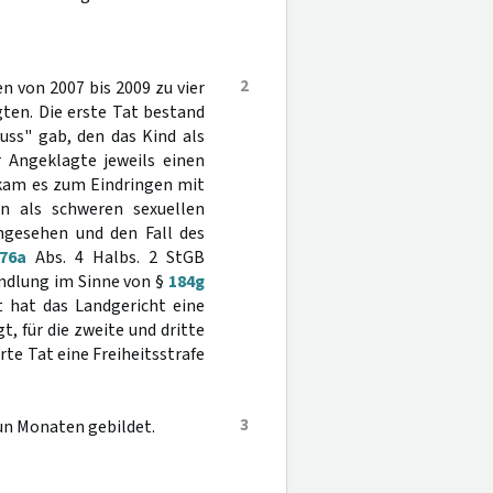
2
n von 2007 bis 2009 zu vier
ten. Die erste Tat bestand
uss" gab, den das Kind als
r Angeklagte jeweils einen
t kam es zum Eindringen mit
en als schweren sexuellen
ngesehen und den Fall des
76a
Abs. 4 Halbs. 2 StGB
andlung im Sinne von §
184g
t hat das Landgericht eine
, für die zweite und dritte
erte Tat eine Freiheitsstrafe
3
eun Monaten gebildet.