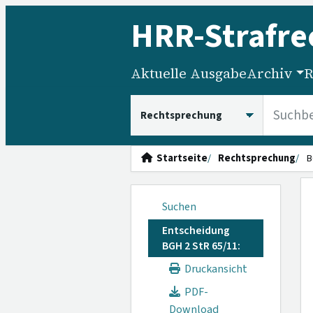
HRR
-Strafre
Aktuelle Ausgabe
Archiv
R
HRRS durchsuchen
Startseite
Rechtsprechung
B
Suchen
Entscheidung
BGH 2 StR 65/11:
Druckansicht
PDF-
Download