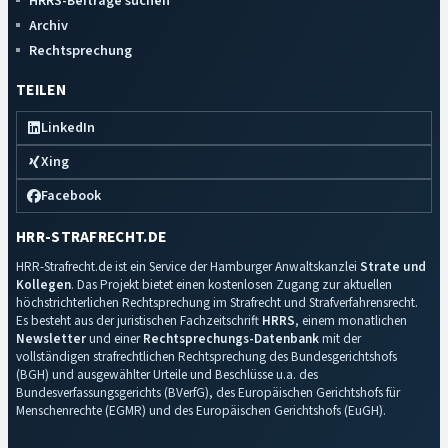
HRRS-Beiträge suchen
Archiv
Rechtsprechung
TEILEN
LinkedIn
Xing
Facebook
HRR-STRAFRECHT.DE
HRR-Strafrecht.de ist ein Service der Hamburger Anwaltskanzlei
Strate und
Kollegen
. Das Projekt bietet einen kostenlosen Zugang zur aktuellen
höchstrichterlichen Rechtsprechung im Strafrecht und Strafverfahrensrecht.
Es besteht aus der juristischen Fachzeitschrift
HRRS
, einem monatlichen
Newsletter
und einer
Rechtsprechungs-Datenbank
mit der
vollständigen strafrechtlichen Rechtsprechung des Bundesgerichtshofs
(BGH) und ausgewählter Urteile und Beschlüsse u.a. des
Bundesverfassungsgerichts (BVerfG), des Europäischen Gerichtshofs für
Menschenrechte (EGMR) und des Europäischen Gerichtshofs (EuGH).