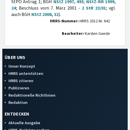
StPO Antrag 1; BGH
NStZ 1997, 493
;
NStZ-RR 1999,
24
; Beschluss vom 7. März 2001 -
2 StR 23/01
; vgl.
auch BGH
NStZ 2008, 32
).
HRRS-Nummer:
HRRS 2012 Nr. 642
Bearbeiter:
Karsten Gaede
ÜBER UNS
Unser Konzept
HRRS unterstützen
HRRS zitieren
Publizieren
Redaktionelle Richtlinien
Redaktion
ENTDECKEN
Aktuelle Ausgabe