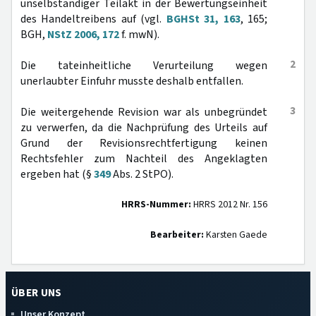
unselbständiger Teilakt in der Bewertungseinheit
des Handeltreibens auf (vgl.
BGHSt 31, 163
, 165;
BGH,
NStZ 2006, 172
f. mwN).
2
Die tateinheitliche Verurteilung wegen
unerlaubter Einfuhr musste deshalb entfallen.
3
Die weitergehende Revision war als unbegründet
zu verwerfen, da die Nachprüfung des Urteils auf
Grund der Revisionsrechtfertigung keinen
Rechtsfehler zum Nachteil des Angeklagten
ergeben hat (§
349
Abs. 2 StPO).
HRRS-Nummer:
HRRS 2012 Nr. 156
Bearbeiter:
Karsten Gaede
ÜBER UNS
Unser Konzept