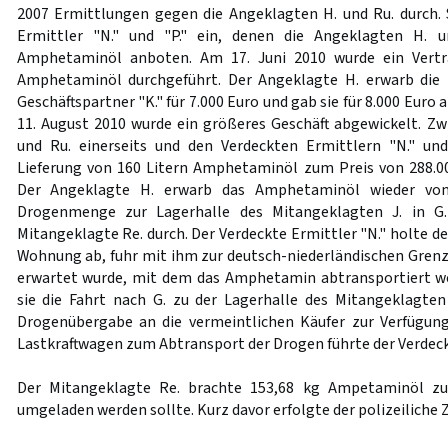
2007 Ermittlungen gegen die Angeklagten H. und Ru. durch. 
Ermittler "N." und "P." ein, denen die Angeklagten H. u
Amphetaminöl anboten. Am 17. Juni 2010 wurde ein Vertra
Amphetaminöl durchgeführt. Der Angeklagte H. erwarb di
Geschäftspartner "K." für 7.000 Euro und gab sie für 8.000 Euro an
11. August 2010 wurde ein größeres Geschäft abgewickelt. Z
und Ru. einerseits und den Verdeckten Ermittlern "N." und
Lieferung von 160 Litern Amphetaminöl zum Preis von 288.0
Der Angeklagte H. erwarb das Amphetaminöl wieder von 
Drogenmenge zur Lagerhalle des Mitangeklagten J. in G. 
Mitangeklagte Re. durch. Der Verdeckte Ermittler "N." holte d
Wohnung ab, fuhr mit ihm zur deutsch-niederländischen Grenz
erwartet wurde, mit dem das Amphetamin abtransportiert we
sie die Fahrt nach G. zu der Lagerhalle des Mitangeklagten 
Drogenübergabe an die vermeintlichen Käufer zur Verfügung
Lastkraftwagen zum Abtransport der Drogen führte der Verdeckt
Der Mitangeklagte Re. brachte 153,68 kg Ampetaminöl zu 
umgeladen werden sollte. Kurz davor erfolgte der polizeiliche Zug