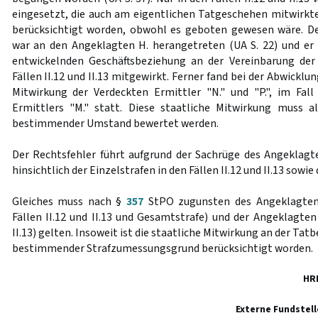
eingesetzt, die auch am eigentlichen Tatgeschehen mitwirkten
berücksichtigt worden, obwohl es geboten gewesen wäre. De
war an den Angeklagten H. herangetreten (UA S. 22) und er
entwickelnden Geschäftsbeziehung an der Vereinbarung der
Fällen II.12 und II.13 mitgewirkt. Ferner fand bei der Abwickl
Mitwirkung der Verdeckten Ermittler "N." und "P.", im Fall
Ermittlers "M." statt. Diese staatliche Mitwirkung muss a
bestimmender Umstand bewertet werden.
Der Rechtsfehler führt aufgrund der Sachrüge des Angeklagt
hinsichtlich der Einzelstrafen in den Fällen II.12 und II.13 sowi
Gleiches muss nach §
357
StPO zugunsten des Angeklagten 
Fällen II.12 und II.13 und Gesamtstrafe) und der Angeklagten 
II.13) gelten. Insoweit ist die staatliche Mitwirkung an der Tat
bestimmender Strafzumessungsgrund berücksichtigt worden.
HR
Externe Fundstell