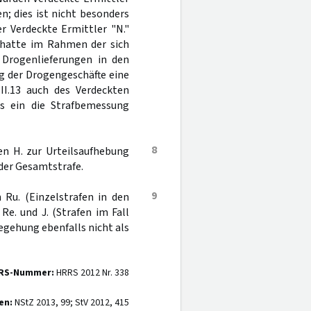
; dies ist nicht besonders
r Verdeckte Ermittler "N."
 hatte im Rahmen der sich
 Drogenlieferungen in den
ung der Drogengeschäfte eine
 II.13 auch des Verdeckten
ls ein die Strafbemessung
8
en H. zur Urteilsaufhebung
e der Gesamtstrafe.
9
Ru. (Einzelstrafen in den
Re. und J. (Strafen im Fall
begehung ebenfalls nicht als
RS-Nummer:
HRRS 2012 Nr. 338
en:
NStZ 2013, 99; StV 2012, 415