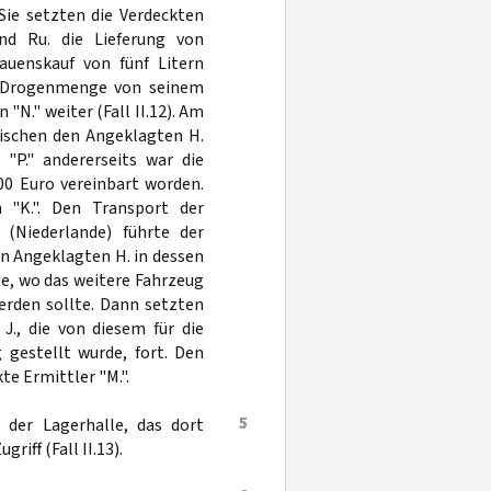
Sie setzten die Verdeckten
nd Ru. die Lieferung von
uenskauf von fünf Litern
e Drogenmenge von seinem
 "N." weiter (Fall II.12). Am
wischen den Angeklagten H.
 "P." andererseits war die
00 Euro vereinbart worden.
"K.". Den Transport der
(Niederlande) führte der
en Angeklagten H. in dessen
e, wo das weitere Fahrzeug
rden sollte. Dann setzten
J., die von diesem für die
 gestellt wurde, fort. Den
e Ermittler "M.".
5
der Lagerhalle, das dort
riff (Fall II.13).