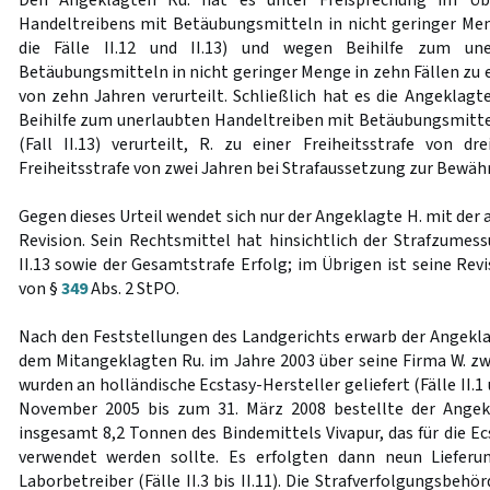
Den Angeklagten Ru. hat es unter Freisprechung im Üb
Handeltreibens mit Betäubungsmitteln in nicht geringer Meng
die Fälle II.12 und II.13) und wegen Beihilfe zum une
Betäubungsmitteln in nicht geringer Menge in zehn Fällen zu 
von zehn Jahren verurteilt. Schließlich hat es die Angeklagt
Beihilfe zum unerlaubten Handeltreiben mit Betäubungsmitte
(Fall II.13) verurteilt, R. zu einer Freiheitsstrafe von d
Freiheitsstrafe von zwei Jahren bei Strafaussetzung zur Bewäh
Gegen dieses Urteil wendet sich nur der Angeklagte H. mit der 
Revision. Sein Rechtsmittel hat hinsichtlich der Strafzumess
II.13 sowie der Gesamtstrafe Erfolg; im Übrigen ist seine Re
von §
349
Abs. 2 StPO.
Nach den Feststellungen des Landgerichts erwarb der Angekl
dem Mitangeklagten Ru. im Jahre 2003 über seine Firma W. zw
wurden an holländische Ecstasy-Hersteller geliefert (Fälle II.1 u
November 2005 bis zum 31. März 2008 bestellte der Angek
insgesamt 8,2 Tonnen des Bindemittels Vivapur, das für die E
verwendet werden sollte. Es erfolgten dann neun Lieferu
Laborbetreiber (Fälle II.3 bis II.11). Die Strafverfolgungsbeh