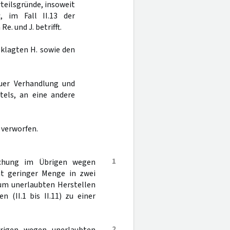
Urteilsgründe, insoweit
, im Fall II.13 der
e. und J. betrifft.
eklagten H. sowie den
uer Verhandlung und
tels, an eine andere
 verworfen.
1
echung im Übrigen wegen
ht geringer Menge in zwei
 zum unerlaubten Herstellen
 (II.1 bis II.11) zu einer
2