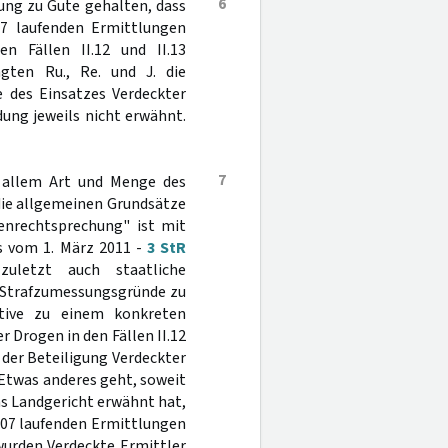
6
ung zu Gute gehalten, dass
007 laufenden Ermittlungen
n Fällen II.12 und II.13
gten Ru., Re. und J. die
e des Einsatzes Verdeckter
ung jeweils nicht erwähnt.
7
 allem Art und Menge des
 die allgemeinen Grundsätze
enrechtsprechung" ist mit
ss vom 1. März 2011 -
3 StR
uletzt auch staatliche
 Strafzumessungsgründe zu
iative zu einem konkreten
r Drogen in den Fällen II.12
 der Beteiligung Verdeckter
Etwas anderes geht, soweit
das Landgericht erwähnt hat,
 2007 laufenden Ermittlungen
 wurden Verdeckte Ermittler