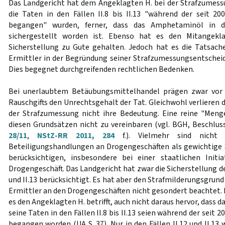
Das Landgericht hat dem Angeklagten H. bei der Strafzumess
die Taten in den Fällen II.8 bis II.13 "während der seit 2
begangen" wurden, ferner, dass das Amphetaminöl in de
sichergestellt worden ist. Ebenso hat es den Mitangekla
Sicherstellung zu Gute gehalten. Jedoch hat es die Tatsach
Ermittler in der Begründung seiner Strafzumessungsentscheid
Dies begegnet durchgreifenden rechtlichen Bedenken.
Bei unerlaubtem Betäubungsmittelhandel prägen zwar vor
Rauschgifts den Unrechtsgehalt der Tat. Gleichwohl verlieren
der Strafzumessung nicht ihre Bedeutung. Eine reine "Meng
diesen Grundsätzen nicht zu vereinbaren (vgl. BGH, Beschlu
28/11
,
NStZ-RR 2011, 284
f.). Vielmehr sind nicht z
Beteiligungshandlungen an Drogengeschäften als gewichtige
berücksichtigen, insbesondere bei einer staatlichen Init
Drogengeschäft. Das Landgericht hat zwar die Sicherstellung de
und II.13 berücksichtigt. Es hat aber den Strafmilderungsgrund
Ermittler an den Drogengeschäften nicht gesondert beachtet. 
es den Angeklagten H. betrifft, auch nicht daraus hervor, dass 
seine Taten in den Fällen II.8 bis II.13 seien während der seit
begangen worden (UA S. 37). Nur in den Fällen II.12 und II.13