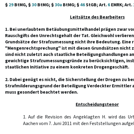
§
29
BtMG, §
30
BtMG; §
30a
BtMG; §
46
StGB; Art.
6
EMRK; Art.
Leitsätze des Bearbeiters
1. Bei unerlaubtem Betäubungsmittelhandel prägen zwar vor
Rauschgifts den Unrechtsgehalt der Tat. Gleichwohl verliere
Grundsätze der Strafzumessung nicht ihre Bedeutung. Eine r
"Mengenrechtsprechung" ist mit diesen Grundsätzen nicht z
sind nicht zuletzt auch staatliche Beteiligungshandlungen a
gewichtige Strafzumessungsgründe zu berücksichtigen, insb
staatlichen Initiative zu einem konkreten Drogengeschäft.
2. Dabei genügt es nicht, die Sicherstellung der Drogen zu be
Strafmilderungsgrund der Beteiligung Verdeckter Ermittler
muss gesondert beachtet werden.
Entscheidungstenor
1. Auf die Revision des Angeklagten H. wird das Ur
Aachen vom 7. Juni 2011 mit den Feststellungen aufg