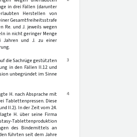
rigen wegen unerlaubten
e in drei Fällen (darunter
rlaubten Herstellen von
einer Gesamtfreiheitsstrafe
en Re. und J. jeweils wegen
ln in nicht geringer Menge
rei Jahren und J. zu einer
rung.
3
auf die Sachrüge gestützten
ung in den Fällen II.12 und
vision unbegründet im Sinne
4
agte H. nach Absprache mit
ei Tablettenpressen. Diese
nd II.2). In der Zeit vom 24.
lagte H. über seine Firma
cstasy-Tablettenproduktion
ngen des Bindemittels an
örden führten seit dem Jahre