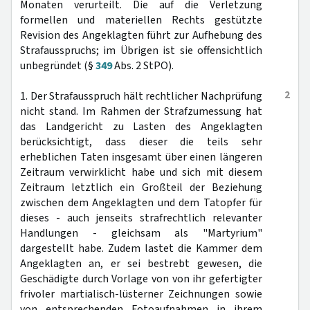
Monaten verurteilt. Die auf die Verletzung
formellen und materiellen Rechts gestützte
Revision des Angeklagten führt zur Aufhebung des
Strafausspruchs; im Übrigen ist sie offensichtlich
unbegründet (§
349
Abs. 2 StPO).
2
1. Der Strafausspruch hält rechtlicher Nachprüfung
nicht stand. Im Rahmen der Strafzumessung hat
das Landgericht zu Lasten des Angeklagten
berücksichtigt, dass dieser die teils sehr
erheblichen Taten insgesamt über einen längeren
Zeitraum verwirklicht habe und sich mit diesem
Zeitraum letztlich ein Großteil der Beziehung
zwischen dem Angeklagten und dem Tatopfer für
dieses - auch jenseits strafrechtlich relevanter
Handlungen - gleichsam als "Martyrium"
dargestellt habe. Zudem lastet die Kammer dem
Angeklagten an, er sei bestrebt gewesen, die
Geschädigte durch Vorlage von von ihr gefertigter
frivoler martialisch-lüsterner Zeichnungen sowie
von entsprechenden Fotoaufnahmen in ihrem