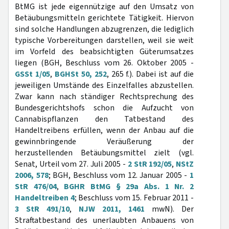
BtMG ist jede eigennützige auf den Umsatz von
Betäubungsmitteln gerichtete Tätigkeit. Hiervon
sind solche Handlungen abzugrenzen, die lediglich
typische Vorbereitungen darstellen, weil sie weit
im Vorfeld des beabsichtigten Güterumsatzes
liegen (BGH, Beschluss vom 26. Oktober 2005 -
GSSt 1/05
,
BGHSt 50, 252
, 265 f.). Dabei ist auf die
jeweiligen Umstände des Einzelfalles abzustellen.
Zwar kann nach ständiger Rechtsprechung des
Bundesgerichtshofs schon die Aufzucht von
Cannabispflanzen den Tatbestand des
Handeltreibens erfüllen, wenn der Anbau auf die
gewinnbringende Veräußerung der
herzustellenden Betäubungsmittel zielt (vgl.
Senat, Urteil vom 27. Juli 2005 -
2 StR 192/05
,
NStZ
2006, 578
; BGH, Beschluss vom 12. Januar 2005 -
1
StR 476/04
,
BGHR BtMG § 29a Abs. 1 Nr. 2
Handeltreiben 4
; Beschluss vom 15. Februar 2011 -
3 StR 491/10
,
NJW 2011, 1461
mwN). Der
Straftatbestand des unerlaubten Anbauens von