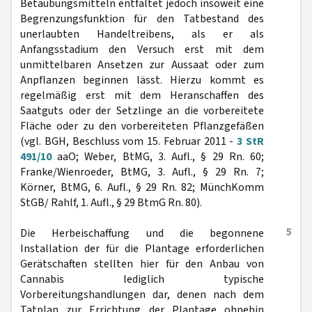
Betäubungsmitteln entfaltet jedoch insoweit eine
Begrenzungsfunktion für den Tatbestand des
unerlaubten Handeltreibens, als er als
Anfangsstadium den Versuch erst mit dem
unmittelbaren Ansetzen zur Aussaat oder zum
Anpflanzen beginnen lässt. Hierzu kommt es
regelmäßig erst mit dem Heranschaffen des
Saatguts oder der Setzlinge an die vorbereitete
Fläche oder zu den vorbereiteten Pflanzgefäßen
(vgl. BGH, Beschluss vom 15. Februar 2011 -
3 StR
491/10
aaO; Weber, BtMG, 3. Aufl., § 29 Rn. 60;
Franke/Wienroeder, BtMG, 3. Aufl., § 29 Rn. 7;
Körner, BtMG, 6. Aufl., § 29 Rn. 82; MünchKomm
StGB/ Rahlf, 1. Aufl., § 29 BtmG Rn. 80).
5
Die Herbeischaffung und die begonnene
Installation der für die Plantage erforderlichen
Gerätschaften stellten hier für den Anbau von
Cannabis lediglich typische
Vorbereitungshandlungen dar, denen nach dem
Tatplan zur Errichtung der Plantage ohnehin