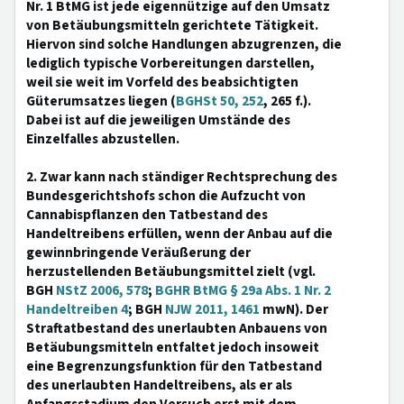
Nr. 1 BtMG ist jede eigennützige auf den Umsatz
von Betäubungsmitteln gerichtete Tätigkeit.
Hiervon sind solche Handlungen abzugrenzen, die
lediglich typische Vorbereitungen darstellen,
weil sie weit im Vorfeld des beabsichtigten
Güterumsatzes liegen (
BGHSt 50, 252
, 265 f.).
Dabei ist auf die jeweiligen Umstände des
Einzelfalles abzustellen.
2. Zwar kann nach ständiger Rechtsprechung des
Bundesgerichtshofs schon die Aufzucht von
Cannabispflanzen den Tatbestand des
Handeltreibens erfüllen, wenn der Anbau auf die
gewinnbringende Veräußerung der
herzustellenden Betäubungsmittel zielt (vgl.
BGH
NStZ 2006, 578
;
BGHR BtMG § 29a Abs. 1 Nr. 2
Handeltreiben 4
; BGH
NJW 2011, 1461
mwN). Der
Straftatbestand des unerlaubten Anbauens von
Betäubungsmitteln entfaltet jedoch insoweit
eine Begrenzungsfunktion für den Tatbestand
des unerlaubten Handeltreibens, als er als