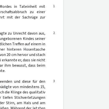
1
Mordes in Tateinheit mit
rschaftsabbruch zu einer
führt mit der Sachrüge zur
2
agte zu Unrecht davon aus,
 ungeborenen Kindes seiner
lichen Treffen auf einem in
ner hinteren Hosentasche
von 20 cm hervor und stach
 erkannte er, dass sie nicht
war ihm bewusst, dass beim
nte.
3
beenden und diese für den
hädigte von mindestens 15,
h die Klinge des qualitativ
r tiefen Stichverletzungen
 der Stirn, am Hals und am
äßen. Während der letzten