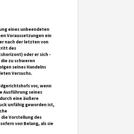
zung eines unbeendeten
hen Voraussetzungen ein
er nach der letzten von
itt des
horizont) oder er sich -
 die zu schweren
olgen seines Handelns
eten Versuchs.
ndgerichtshofs vor, wenn
ie Ausführung seines
 durch eine äußere
uck unfähig geworden ist,
iche
 die Vorstellung des
sofern von Belang, als sie