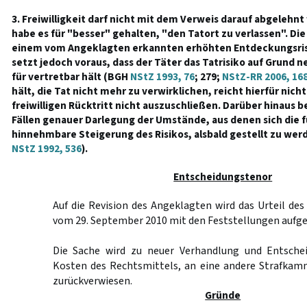
3. Freiwilligkeit darf nicht mit dem Verweis darauf abgelehn
habe es für "besser" gehalten, "den Tatort zu verlassen". Di
einem vom Angeklagten erkannten erhöhten Entdeckungsrisiko
setzt jedoch voraus, dass der Täter das Tatrisiko auf Grund
für vertretbar hält (BGH
NStZ 1993, 76
; 279;
NStZ-RR 2006, 16
hält, die Tat nicht mehr zu verwirklichen, reicht hierfür nic
freiwilligen Rücktritt nicht auszuschließen. Darüber hinaus b
Fällen genauer Darlegung der Umstände, aus denen sich die f
hinnehmbare Steigerung des Risikos, alsbald gestellt zu wer
NStZ 1992, 536
).
Entscheidungstenor
Auf die Revision des Angeklagten wird das Urteil de
vom 29. September 2010 mit den Feststellungen aufg
Die Sache wird zu neuer Verhandlung und Entschei
Kosten des Rechtsmittels, an eine andere Strafkam
zurückverwiesen.
Gründe