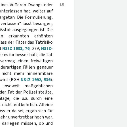
10
 eines äußeren Zwangs oder
nterlassen hat, weiter auf
argetan. Die Formulierung,
 verlassen" lässt besorgen,
ßstab ausgegangen ist. Die
n erkannten erhöhten
dass der Täter das Tatrisiko
GH
NStZ 1993, 76
; 279;
NStZ-
er es für besser hält, die Tat
 vermag einen freiwilligen
 derartigen Fällen genauer
r nicht mehr hinnehmbare
t wird (BGH
NStZ 1992, 536
).
 insoweit maßgeblichen
er Tat der Polizei stellte,
lage, die u.a. durch eine
nicht entbehrlich. Alleine
s er da sei, ergab sich für
ehr unvertretbar hoch war.
nd darlegen müssen, ob und