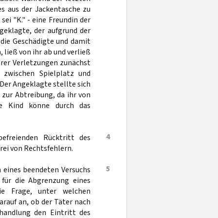
es aus der Jackentasche zu
i "K." - eine Freundin der
ngeklagte, der aufgrund der
s die Geschädigte und damit
ließ von ihr ab und verließ
ihrer Verletzungen zunächst
g zwischen Spielplatz und
Der Angeklagte stellte sich
 zur Abtreibung, da ihr von
e Kind könne durch das
4
efreienden Rücktritt des
rei von Rechtsfehlern.
5
n eines beendeten Versuchs
 für die Abgrenzung eines
e Frage, unter welchen
arauf an, ob der Täter nach
andlung den Eintritt des