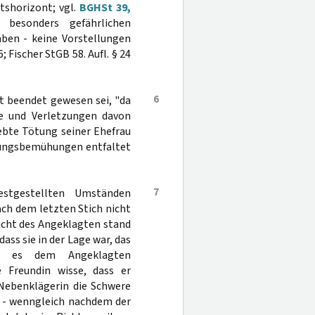
tshorizont; vgl.
BGHSt 39,
esonders gefährlichen
ben - keine Vorstellungen
6; Fischer StGB 58. Aufl. § 24
6
t beendet gewesen sei, "da
he und Verletzungen davon
ebte Tötung seiner Ehefrau
ettungsbemühungen entfaltet
7
estgestellten Umständen
ach dem letzten Stich nicht
icht des Angeklagten stand
ss sie in der Lage war, das
n, es dem Angeklagten
 Freundin wisse, dass er
 Nebenklägerin die Schwere
ch - wenngleich nachdem der