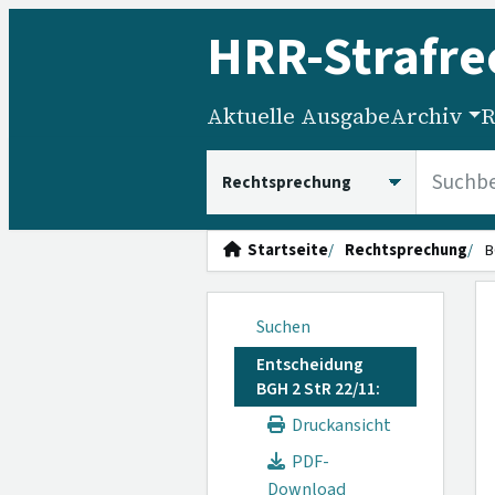
HRR
-Strafre
Aktuelle Ausgabe
Archiv
R
HRRS durchsuchen
Startseite
Rechtsprechung
B
Suchen
Entscheidung
BGH 2 StR 22/11:
Druckansicht
PDF-
Download