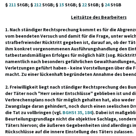
§
211
StGB; §
212
StGB; §
15
StGB; §
22
StGB; §
24
StGB
Leitsätze des Bearbeiters
1. Nach ständiger Rechtsprechung kommt es für die Abgren
vom beendeten Versuch und damit für die Frage, unter welc
strafbefreiender Rücktritt gegeben ist, darauf an, ob der Tät
ihm konkret vorgenommenen Ausführungshandlung den Eintr
tatbestandsmäßigen Erfolges für möglich hält (sog. Rücktritts
namentlich nach besonders gefährlichen Gewalthandlungen,
Verletzungen geführt haben - keine Vorstellungen über die F
macht. Zu einer lückenhaft begründeten Annahme des beend
2. Freiwilligkeit liegt nach ständiger Rechtsprechung des Bu
der Täter noch "Herr seiner Entschlüsse" geblieben ist und d
Verbrechensplans noch für möglich gehalten hat, also weder
Zwangslage daran gehindert, noch durch einen seelischen Dr
die Tat zu vollbringen (vgl.
BGHSt 35, 184
). Dabei ist maßgebl
Beurteilungsgrundlage nicht die objektive Sachlage, sondern
Täters hiervon; die äußeren Gegebenheiten sind allerdings in
Rückschlüsse auf die innere Einstellung des Täters zulassen.