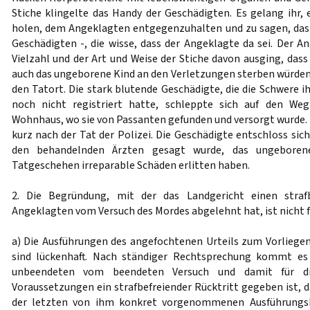
Stiche klingelte das Handy der Geschädigten. Es gelang ihr, 
holen, dem Angeklagten entgegenzuhalten und zu sagen, das se
Geschädigten -, die wisse, dass der Angeklagte da sei. Der A
Vielzahl und der Art und Weise der Stiche davon ausging, das
auch das ungeborene Kind an den Verletzungen sterben würden, 
den Tatort. Die stark blutende Geschädigte, die die Schwere 
noch nicht registriert hatte, schleppte sich auf den We
Wohnhaus, wo sie von Passanten gefunden und versorgt wurde. 
kurz nach der Tat der Polizei. Die Geschädigte entschloss sich
den behandelnden Ärzten gesagt wurde, das ungeboren
Tatgeschehen irreparable Schäden erlitten haben.
2. Die Begründung, mit der das Landgericht einen strafb
Angeklagten vom Versuch des Mordes abgelehnt hat, ist nicht f
a) Die Ausführungen des angefochtenen Urteils zum Vorliege
sind lückenhaft. Nach ständiger Rechtsprechung kommt es
unbeendeten vom beendeten Versuch und damit für di
Voraussetzungen ein strafbefreiender Rücktritt gegeben ist, d
der letzten von ihm konkret vorgenommenen Ausführungsh