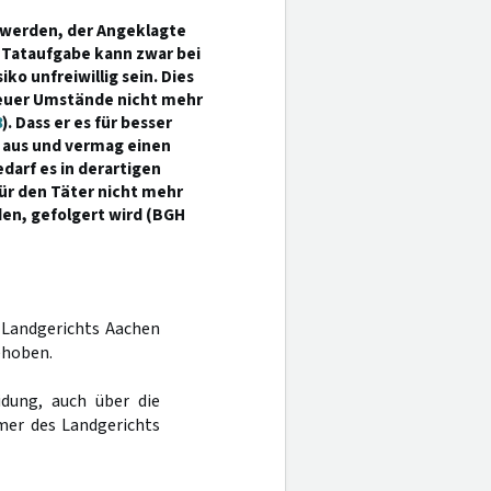
t werden, der Angeklagte
e Tataufgabe kann zwar bei
 unfreiwillig sein. Dies
 neuer Umstände nicht mehr
8
). Dass er es für besser
ht aus und vermag einen
edarf es in derartigen
ür den Täter nicht mehr
den, gefolgert wird (BGH
s Landgerichts Aachen
ehoben.
dung, auch über die
mer des Landgerichts