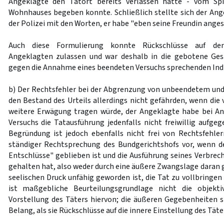
Angeklagte den Tatort bereits verlassen hatte - vom Spi
Wohnhauses begeben konnte. Schließlich stellte sich der A
der Polizei mit den Worten, er habe "eben seine Freundin ange
Auch diese Formulierung konnte Rückschlüsse auf den
Angeklagten zulassen und war deshalb in die gebotene Ge
gegen die Annahme eines beendeten Versuchs sprechenden Indi
b) Der Rechtsfehler bei der Abgrenzung von unbeendetem un
den Bestand des Urteils allerdings nicht gefährden, wenn di
weitere Erwägung tragen würde, der Angeklagte habe bei 
Versuchs die Tatausführung jedenfalls nicht freiwillig aufge
Begründung ist jedoch ebenfalls nicht frei von Rechtsfehlern
ständiger Rechtsprechung des Bundgerichtshofs vor, wenn d
Entschlüsse" geblieben ist und die Ausführung seines Verbrec
gehalten hat, also weder durch eine äußere Zwangslage daran 
seelischen Druck unfähig geworden ist, die Tat zu vollbringen 
ist maßgebliche Beurteilungsgrundlage nicht die objekti
Vorstellung des Täters hiervon; die äußeren Gegebenheiten si
Belang, als sie Rückschlüsse auf die innere Einstellung des Täte