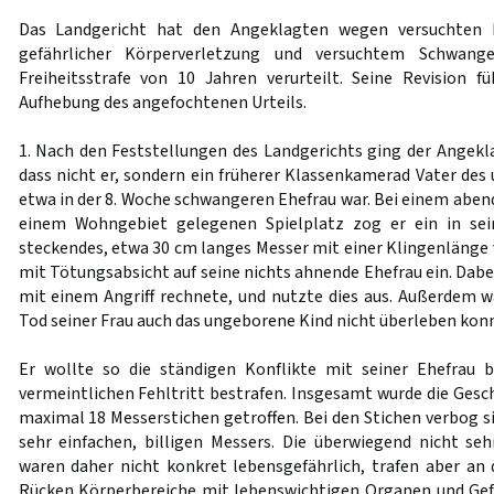
Das Landgericht hat den Angeklagten wegen versuchten 
gefährlicher Körperverletzung und versuchtem Schwange
Freiheitsstrafe von 10 Jahren verurteilt. Seine Revision 
Aufhebung des angefochtenen Urteils.
1. Nach den Feststellungen des Landgerichts ging der Angekl
dass nicht er, sondern ein früherer Klassenkamerad Vater des
etwa in der 8. Woche schwangeren Ehefrau war. Bei einem abend
einem Wohngebiet gelegenen Spielplatz zog er ein in sei
steckendes, etwa 30 cm langes Messer mit einer Klingenlänge 
mit Tötungsabsicht auf seine nichts ahnende Ehefrau ein. Dabei
mit einem Angriff rechnete, und nutzte dies aus. Außerdem 
Tod seiner Frau auch das ungeborene Kind nicht überleben kon
Er wollte so die ständigen Konflikte mit seiner Ehefrau 
vermeintlichen Fehltritt bestrafen. Insgesamt wurde die Gesc
maximal 18 Messerstichen getroffen. Bei den Stichen verbog sic
sehr einfachen, billigen Messers. Die überwiegend nicht seh
waren daher nicht konkret lebensgefährlich, trafen aber an
Rücken Körperbereiche mit lebenswichtigen Organen und Gef