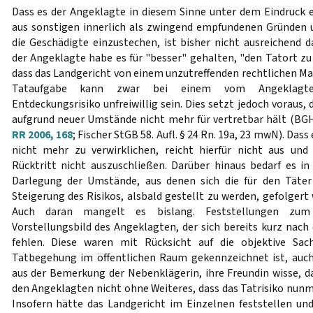
Dass es der Angeklagte in diesem Sinne unter dem Eindruck
aus sonstigen innerlich als zwingend empfundenen Gründen u
die Geschädigte einzustechen, ist bisher nicht ausreichend d
der Angeklagte habe es für "besser" gehalten, "den Tatort zu
dass das Landgericht von einem unzutreffenden rechtlichen Ma
Tataufgabe kann zwar bei einem vom Angeklagte
Entdeckungsrisiko unfreiwillig sein. Dies setzt jedoch voraus, 
aufgrund neuer Umstände nicht mehr für vertretbar hält (B
RR 2006, 168
; Fischer StGB 58. Aufl. § 24 Rn. 19a, 23 mwN). Dass 
nicht mehr zu verwirklichen, reicht hierfür nicht aus und
Rücktritt nicht auszuschließen. Darüber hinaus bedarf es in
Darlegung der Umstände, aus denen sich die für den Täte
Steigerung des Risikos, alsbald gestellt zu werden, gefolger
Auch daran mangelt es bislang. Feststellungen zum
Vorstellungsbild des Angeklagten, der sich bereits kurz nach d
fehlen. Diese waren mit Rücksicht auf die objektive Sach
Tatbegehung im öffentlichen Raum gekennzeichnet ist, auch 
aus der Bemerkung der Nebenklägerin, ihre Freundin wisse, das
den Angeklagten nicht ohne Weiteres, dass das Tatrisiko nunm
Insofern hätte das Landgericht im Einzelnen feststellen u