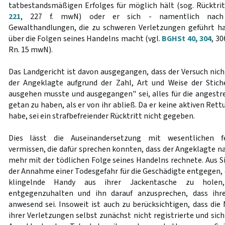
tatbestandsmäßigen Erfolges für möglich hält (sog. Rücktrit
221
, 227 f. mwN) oder er sich - namentlich nach b
Gewalthandlungen, die zu schweren Verletzungen geführt ha
über die Folgen seines Handelns macht (vgl.
BGHSt 40, 304
, 30
Rn. 15 mwN).
Das Landgericht ist davon ausgegangen, dass der Versuch nich
der Angeklagte aufgrund der Zahl, Art und Weise der Stic
ausgehen musste und ausgegangen" sei, alles für die angestr
getan zu haben, als er von ihr abließ. Da er keine aktiven R
habe, sei ein strafbefreiender Rücktritt nicht gegeben.
Dies lässt die Auseinandersetzung mit wesentlichen f
vermissen, die dafür sprechen konnten, dass der Angeklagte n
mehr mit der tödlichen Folge seines Handelns rechnete. Aus S
der Annahme einer Todesgefahr für die Geschädigte entgegen, da
klingelnde Handy aus ihrer Jackentasche zu hole
entgegenzuhalten und ihn darauf anzusprechen, dass ihre
anwesend sei. Insoweit ist auch zu berücksichtigen, dass die
ihrer Verletzungen selbst zunächst nicht registrierte und si