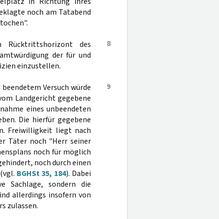
elplatz in Richtung ihres
ngeklagte noch am Tatabend
stochen".
8
 Rücktrittshorizont des
samtwürdigung der für und
zien einzustellen.
9
d beendetem Versuch würde
e vom Landgericht gegebene
Annahme eines unbeendeten
geben. Die hierfür gegebene
. Freiwilligkeit liegt nach
er Täter noch "Herr seiner
hensplans noch für möglich
gehindert, noch durch einen
(vgl.
BGHSt 35, 184
). Dabei
ve Sachlage, sondern die
nd allerdings insofern von
rs zulassen.