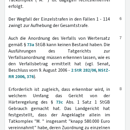
Tatkomplex ("M. ") ist dagegen rechtsfehlerfrei
erfolgt.
6
Der Wegfall der Einzelstrafen in den Fällen 1 - 114
zwingt zur Aufhebung der Gesamtstrafe.
7
Auch die Anordnung des Verfalls von Wertersatz
gemäß §
73a
StGB kann keinen Bestand haben. Die
Ausführungen des Tatgerichts zur
Verfallsanordnung müssen erkennen lassen, wie es
den Verfallsbetrag ermittelt hat (vgl. Senat,
Beschluss vom 9. August 2006 -
2 StR 282/06
,
NStZ-
RR 2006, 376
).
8
Erforderlich ist zugleich, dass erkennbar wird, in
welchem Umfang das Gericht von der
Härteregelung des §
73c
Abs. 1 Satz 1 StGB
Gebrauch gemacht hat. Das Landgericht hat
festgestellt, dass der Angeklagte allein im
Tatkomplex "M. " insgesamt "knapp 580.000 Euro
vereinnahmt" habe, deren Zuordnung zu einzelnen