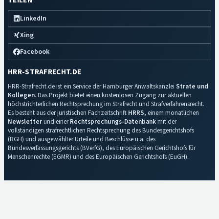
TEILEN
LinkedIn
Xing
Facebook
HRR-STRAFRECHT.DE
HRR-Strafrecht.de ist ein Service der Hamburger Anwaltskanzlei
Strate und
Kollegen
. Das Projekt bietet einen kostenlosen Zugang zur aktuellen
höchstrichterlichen Rechtsprechung im Strafrecht und Strafverfahrensrecht.
Es besteht aus der juristischen Fachzeitschrift
HRRS
, einem monatlichen
Newsletter
und einer
Rechtsprechungs-Datenbank
mit der
vollständigen strafrechtlichen Rechtsprechung des Bundesgerichtshofs
(BGH) und ausgewählter Urteile und Beschlüsse u.a. des
Bundesverfassungsgerichts (BVerfG), des Europäischen Gerichtshofs für
Menschenrechte (EGMR) und des Europäischen Gerichtshofs (EuGH).
Impressum
·
Datenschutz