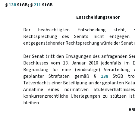
§
138
StGB; §
211
StGB
Entscheidungstenor
Der beabsichtigten Entscheidung steht, so
Rechtsprechung des Senats nicht entgegen. 
entgegenstehender Rechtsprechung würde der Senat n
Der Senat tritt den Erwägungen des anfragenden Sena
Beschlusses vom 13. Januar 2010 jedenfalls im E
Begründung für eine (eindeutige) Verurteilung
geplanter Straftaten gemäß §
138
StGB trot
Tatverdachts einer Beteiligung an der geplanten Katal
Annahme eines normativen Stufenverhältnisse
konkurrenzrechtliche Überlegungen zu stützen ist
bleiben.
HR