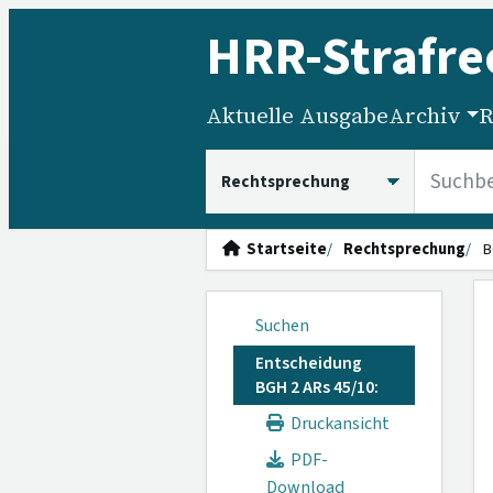
HRR
-Strafre
Aktuelle Ausgabe
Archiv
R
HRRS durchsuchen
Startseite
Rechtsprechung
B
Suchen
Entscheidung
BGH 2 ARs 45/10:
Druckansicht
PDF-
Download