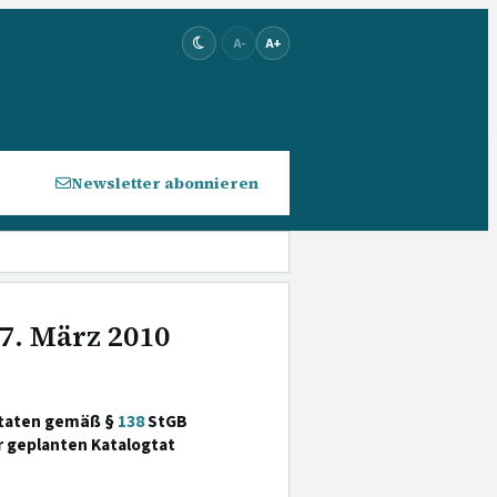
A-
A+
Newsletter abonnieren
7. März 2010
ftaten gemäß §
138
StGB
r geplanten Katalogtat