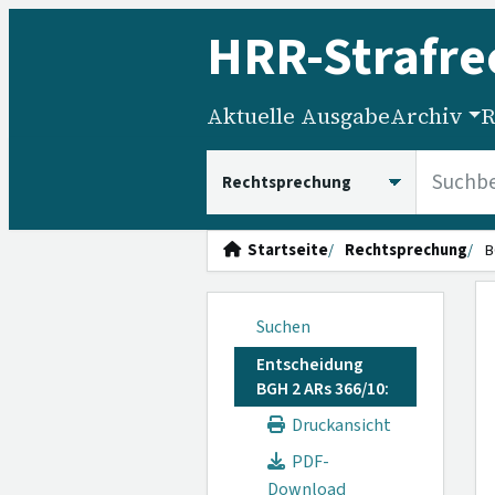
HRR
-Strafre
Aktuelle Ausgabe
Archiv
R
HRRS durchsuchen
Startseite
Rechtsprechung
B
Suchen
Entscheidung
BGH 2 ARs 366/10:
Druckansicht
PDF-
Download