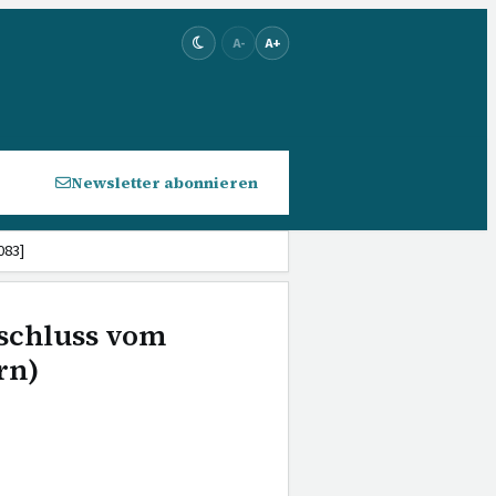
A-
A+
Newsletter abonnieren
083]
schluss vom
rn)