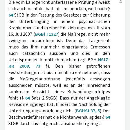
4
Die vom Landgericht unterlassene Prüfung erweist
sich auch nicht deshalb als entbehrlich, weil nach §
64
StGB in der Fassung des Gesetzes zur Sicherung
der Unterbringung in einem psychiatrischen
Krankenhaus und in einer Entziehungsanstalt vom
16. Juli 2007 (
BGBl I 1327
) die Maßregel nicht mehr
zwingend anzuordnen ist. Denn das Tatgericht
muss das ihm nunmehr eingeräumte Ermessen
auch tatsächlich ausüben und dies in den
Urteilsgründen kenntlich machen (vgl. BGH
NStZ-
RR 2008, 73
f.). Den bisher getroffenen
Feststellungen ist auch nicht zu entnehmen, dass
die Maßregelanordnung jedenfalls deswegen
ausscheiden müsste, weil es an der hinreichend
konkreten Aussicht eines Behandlungserfolges
fehlt (§
64
Satz 2 StGB). Dass nur der Angeklagte
Revision eingelegt hat, hindert die Nachholung der
Unterbringungsanordnung nicht (
BGHSt 37, 5
). Der
Beschwerdeführer hat die Nichtanwendung des §
64
StGB durch das Tatgericht ausdrücklich gerügt.