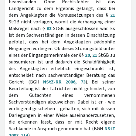
beanstanden. Ohne Rechtsfehler ist das
Landgericht zu dem Ergebnis gelangt, dass bei
dem Angeklagten die Voraussetzungen des §
21
StGB nicht vorlagen, womit die Verhängung einer
Maßregel nach §
63
StGB ausgeschlossen war. Es
ist dem Sachverständigen in dessen Einschätzung
gefolgt, dass bei dem Angeklagten pädophile
Neigungen vorliegen. Ob dieses Störungsbild unter
eines der Eingangsmerkmale der §§
20
,
21
StGB zu
subsumieren ist und dadurch die Schuldfähigkeit
des Angeklagten erheblich eingeschränkt ist,
entscheidet nach sachverständiger Beratung das
Gericht (BGH
NStZ-RR 2006, 73
). Bei seiner
Beurteilung ist der Tatrichter nicht gehindert, von
dem Gutachten eines vernommenen
Sachverständigen abzuweichen. Dabei ist er - wie
vorliegend geschehen - gehalten, sich mit dessen
Darlegungen in einer Weise auseinanderzusetzen,
die erkennen lässt, dass er mit Recht eigene
Sachkunde in Anspruch genommen hat (BGH
NStZ
2007, 114
).