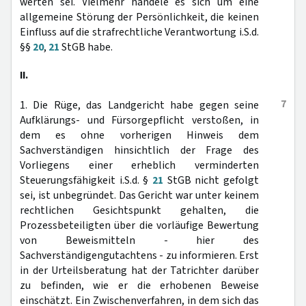
werten sei. Vielmehr handele es sich um eine
allgemeine Störung der Persönlichkeit, die keinen
Einfluss auf die strafrechtliche Verantwortung i.S.d.
§§
20
,
21
StGB habe.
II.
7
1. Die Rüge, das Landgericht habe gegen seine
Aufklärungs- und Fürsorgepflicht verstoßen, in
dem es ohne vorherigen Hinweis dem
Sachverständigen hinsichtlich der Frage des
Vorliegens einer erheblich verminderten
Steuerungsfähigkeit i.S.d. §
21
StGB nicht gefolgt
sei, ist unbegründet. Das Gericht war unter keinem
rechtlichen Gesichtspunkt gehalten, die
Prozessbeteiligten über die vorläufige Bewertung
von Beweismitteln - hier des
Sachverständigengutachtens - zu informieren. Erst
in der Urteilsberatung hat der Tatrichter darüber
zu befinden, wie er die erhobenen Beweise
einschätzt. Ein Zwischenverfahren, in dem sich das