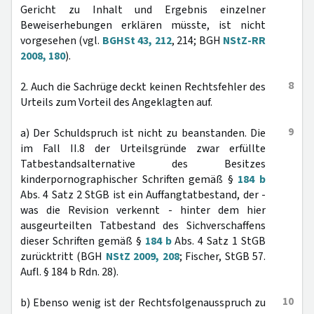
Gericht zu Inhalt und Ergebnis einzelner
Beweiserhebungen erklären müsste, ist nicht
vorgesehen (vgl.
BGHSt 43, 212
, 214; BGH
NStZ-RR
2008, 180
).
8
2. Auch die Sachrüge deckt keinen Rechtsfehler des
Urteils zum Vorteil des Angeklagten auf.
9
a) Der Schuldspruch ist nicht zu beanstanden. Die
im Fall II.8 der Urteilsgründe zwar erfüllte
Tatbestandsalternative des Besitzes
kinderpornographischer Schriften gemäß §
184 b
Abs. 4 Satz 2 StGB ist ein Auffangtatbestand, der -
was die Revision verkennt - hinter dem hier
ausgeurteilten Tatbestand des Sichverschaffens
dieser Schriften gemäß §
184 b
Abs. 4 Satz 1 StGB
zurücktritt (BGH
NStZ 2009, 208
; Fischer, StGB 57.
Aufl. § 184 b Rdn. 28).
10
b) Ebenso wenig ist der Rechtsfolgenausspruch zu