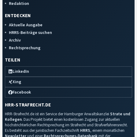
Redaktion
ENTDECKEN
Aktuelle Ausgabe
HRRS-Beiträge suchen
Archiv
Rechtsprechung
TEILEN
LinkedIn
Xing
Facebook
HRR-STRAFRECHT.DE
HRR-Strafrecht.de ist ein Service der Hamburger Anwaltskanzlei
Strate und
Kollegen
. Das Projekt bietet einen kostenlosen Zugang zur aktuellen
höchstrichterlichen Rechtsprechung im Strafrecht und Strafverfahrensrecht.
Es besteht aus der juristischen Fachzeitschrift
HRRS
, einem monatlichen
Newsletter
und einer
Rechtsprechungs-Datenbank
mit der