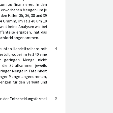
um zu finanzieren. In den
 den erworbenen Mengen um je
den Fällen 35, 36, 38 und 39
,4 Gramm, im Fall 40 um 10
eit keine Analysen wie bei
ffanteile ergaben, hat das
drochlorid angenommen.
4
erlaubten Handeltreibens mit
tuft, wobei im Fall 40 eine
ht geringen Menge nicht
 die Strafkammer jeweils
ringer Menge in Tateinheit
eringer Menge angenommen,
engen für den Verkauf und
5
aus der Entscheidungsformel