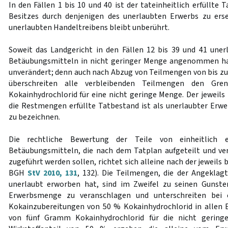
In den Fällen 1 bis 10 und 40 ist der tateinheitlich erfüllte
Besitzes durch denjenigen des unerlaubten Erwerbs zu ers
unerlaubten Handeltreibens bleibt unberührt.
Soweit das Landgericht in den Fällen 12 bis 39 und 41 une
Betäubungsmitteln in nicht geringer Menge angenommen hat
unverändert; denn auch nach Abzug von Teilmengen von bis z
überschreiten alle verbleibenden Teilmengen den Gr
Kokainhydrochlorid für eine nicht geringe Menge. Der jeweils 
die Restmengen erfüllte Tatbestand ist als unerlaubter Er
zu bezeichnen.
Die rechtliche Bewertung der Teile von einheitlich
Betäubungsmitteln, die nach dem Tatplan aufgeteilt und v
zugeführt werden sollen, richtet sich alleine nach der jeweils
BGH
StV 2010, 131
, 132). Die Teilmengen, die der Angekla
unerlaubt erworben hat, sind im Zweifel zu seinen Gunste
Erwerbsmenge zu veranschlagen und unterschreiten bei e
Kokainzubereitungen von 50 % Kokainhydrochlorid in allen 
von fünf Gramm Kokainhydrochlorid für die nicht gerin