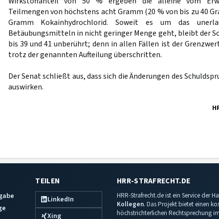
Wirkstoffanteil von 50 % ergeben die alleine vom Erwe
Teilmengen von höchstens acht Gramm (20 % von bis zu 40 Gram
Gramm Kokainhydrochlorid. Soweit es um das unerla
Betäubungsmitteln in nicht geringer Menge geht, bleibt der Sc
bis 39 und 41 unberührt; denn in allen Fällen ist der Grenzwe
trotz der genannten Aufteilung überschritten.
Der Senat schließt aus, dass sich die Änderungen des Schuldspr
auswirken.
H
TEILEN
HRR-STRAFRECHT.DE
sgabe
HRR-Strafrecht.de ist ein Service der
LinkedIn
Kollegen
. Das Projekt bietet einen k
ge
höchstrichterlichen Rechtsprechung im 
Xing