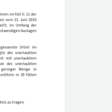
ren im Fall II. 11 der
ain vom 21. Juni 2010
tellt; im Umfang der
 notwendigen Auslagen
rgenannte Urteil im
gte des unerlaubten
eit mit unerlaubtem
ie des unerlaubten
 geringer Menge in
mitteln in 29 Fällen
els zu tragen.