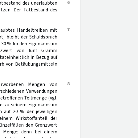
6
 Tatbestand des unerlaubten
etzen. Der Tatbestand des
7
rlaubtes Handeltreiben mit
, bleibt der Schuldspruch
u 30 % für den Eigenkonsum
enzwert von fünf Gramm
tateinheitlich in Bezug auf
werb von Betäubungsmitteln
8
 erworbenen Mengen von
erschiedenen Verwendungen
 betroffenen Teilmenge (vgl.
gte zu seinem Eigenkonsum
n auf 20 % der jeweiligen
inem Wirkstoffanteil der
Einzelfällen den Grenzwert
ge Menge; denn bei einem