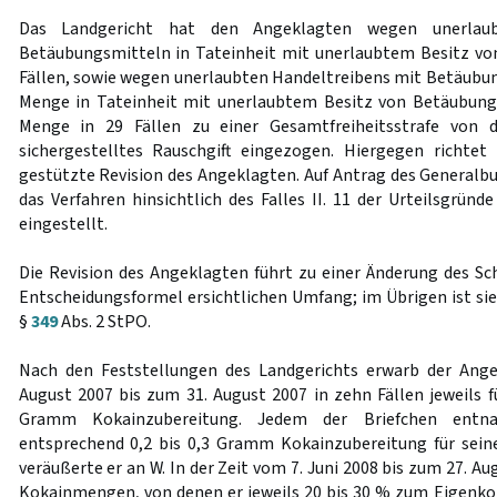
Das Landgericht hat den Angeklagten wegen unerlaub
Betäubungsmitteln in Tateinheit mit unerlaubtem Besitz vo
Fällen, sowie wegen unerlaubten Handeltreibens mit Betäubun
Menge in Tateinheit mit unerlaubtem Besitz von Betäubungs
Menge in 29 Fällen zu einer Gesamtfreiheitsstrafe von d
sichergestelltes Rauschgift eingezogen. Hiergegen richtet
gestützte Revision des Angeklagten. Auf Antrag des Generalb
das Verfahren hinsichtlich des Falles II. 11 der Urteilsgrün
eingestellt.
Die Revision des Angeklagten führt zu einer Änderung des Sc
Entscheidungsformel ersichtlichen Umfang; im Übrigen ist si
§
349
Abs. 2 StPO.
Nach den Feststellungen des Landgerichts erwarb der Ange
August 2007 bis zum 31. August 2007 in zehn Fällen jeweils f
Gramm Kokainzubereitung. Jedem der Briefchen ent
entsprechend 0,2 bis 0,3 Gramm Kokainzubereitung für sei
veräußerte er an W. In der Zeit vom 7. Juni 2008 bis zum 27. A
Kokainmengen, von denen er jeweils 20 bis 30 % zum Eigenk