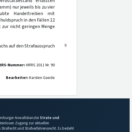
rbstatbestand erfassten
m) nur jeweils bis zu vier
ubte Handeltreiben mit
huldspruch in den Fällen 12
rt zur nicht geringen Menge
9
uchs auf den Strafausspruch
RRS-Nummer:
HRRS 2011 Nr. 90
Bearbeiter:
Karsten Gaede
 Hamburger Anwaltskanzlei
Strate und
ostenlosen Zugang zur aktuellen
Strafrecht und Strafverfahrensrecht. Es besteht