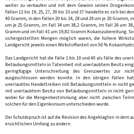
weiter zu verkaufen und mit dem Gewinn seinen Drogenkons
Fällen 12 bis 19, 25, 27, 30 bis 33 und 37 handelte es sich bei
40 Gramm, in den Fällen 20 bis 24, 28 und 29 um je 20 Gramm, in 
um je 25 Gramm, im Fall 34 um 38,2 Gramm, im Fall 26 um 38
Gramm und im Fall 41 um 19,82 Gramm Kokainzubereitung. Sow
sichergestellten Mengen möglich waren, die höhere Wirksto
Landgericht jeweils einen Wirkstoffanteil von 50 % Kokainhy
Das Landgericht hat die Fälle 1 bis 10 und 40 als Fälle des un
Betäubungsmitteln in Tateinheit mit unerlaubtem Besitz einges
geringfügige Unterschreitung des Grenzwertes zur nic
ausgeschlossen werden konnte. In den übrigen Fällen hat
unerlaubtes Handeltreiben mit Betäubungsmitteln in nicht ge
mit unerlaubtem Besitz von Betäubungsmitteln in nicht g
wobei für die Mengenbestimmung aber nicht zwischen Teilm
solchen für den Eigenkonsum unterschieden wurde.
Der Schuldspruch ist auf die Revision des Angeklagten in dem 
ersichtlichen Umfang zu ändern.