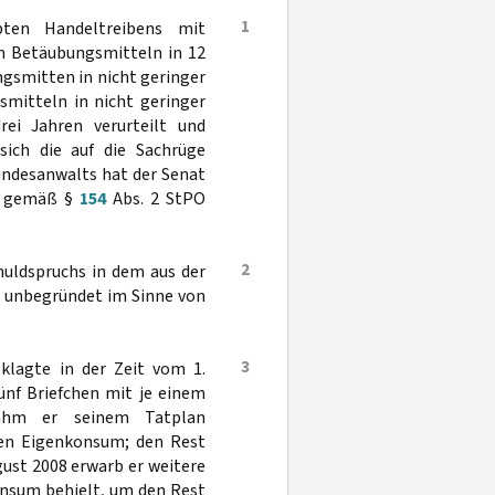
1
ten Handeltreibens mit
n Betäubungsmitteln in 12
gsmitten in nicht geringer
mitteln in nicht geringer
rei Jahren verurteilt und
 sich die auf die Sachrüge
undesanwalts hat der Senat
de gemäß §
154
Abs. 2 StPO
2
huldspruchs in dem aus der
e unbegründet im Sinne von
3
klagte in der Zeit vom 1.
ünf Briefchen mit je einem
nahm er seinem Tatplan
nen Eigenkonsum; den Rest
ugust 2008 erwarb er weitere
onsum behielt, um den Rest