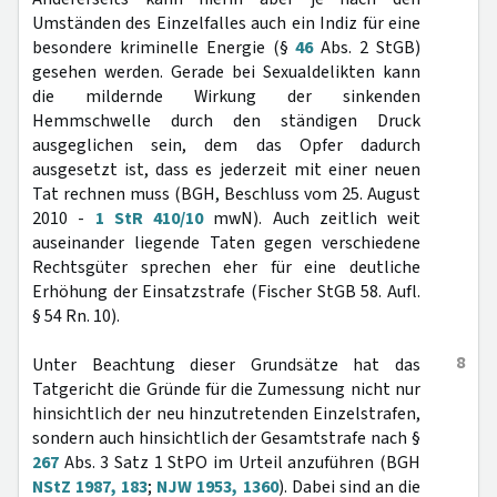
Umständen des Einzelfalles auch ein Indiz für eine
besondere kriminelle Energie (§
46
Abs. 2 StGB)
gesehen werden. Gerade bei Sexualdelikten kann
die mildernde Wirkung der sinkenden
Hemmschwelle durch den ständigen Druck
ausgeglichen sein, dem das Opfer dadurch
ausgesetzt ist, dass es jederzeit mit einer neuen
Tat rechnen muss (BGH, Beschluss vom 25. August
2010 -
1 StR 410/10
mwN). Auch zeitlich weit
auseinander liegende Taten gegen verschiedene
Rechtsgüter sprechen eher für eine deutliche
Erhöhung der Einsatzstrafe (Fischer StGB 58. Aufl.
§ 54 Rn. 10).
8
Unter Beachtung dieser Grundsätze hat das
Tatgericht die Gründe für die Zumessung nicht nur
hinsichtlich der neu hinzutretenden Einzelstrafen,
sondern auch hinsichtlich der Gesamtstrafe nach §
267
Abs. 3 Satz 1 StPO im Urteil anzuführen (BGH
NStZ 1987, 183
;
NJW 1953, 1360
). Dabei sind an die