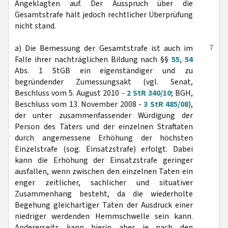
Angeklagten auf. Der Ausspruch über die
Gesamtstrafe hält jedoch rechtlicher Überprüfung
nicht stand.
7
a) Die Bemessung der Gesamtstrafe ist auch im
Falle ihrer nachträglichen Bildung nach §§
55
,
54
Abs. 1 StGB ein eigenständiger und zu
begründender Zumessungsakt (vgl. Senat,
Beschluss vom 5. August 2010 -
2 StR 340/10
; BGH,
Beschluss vom 13. November 2008 -
3 StR 485/08
),
der unter zusammenfassender Würdigung der
Person des Täters und der einzelnen Straftaten
durch angemessene Erhöhung der höchsten
Einzelstrafe (sog. Einsatzstrafe) erfolgt. Dabei
kann die Erhöhung der Einsatzstrafe geringer
ausfallen, wenn zwischen den einzelnen Taten ein
enger zeitlicher, sachlicher und situativer
Zusammenhang besteht, da die wiederholte
Begehung gleichartiger Taten der Ausdruck einer
niedriger werdenden Hemmschwelle sein kann.
Andererseits kann hierin aber je nach den